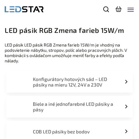
LED pásik RGB Zmena farieb 15W/m
LED pásik LED pásik RGB Zmena farieb 15W/m je vhodný na
podsvietenie nábytku, stropov, políc alebo pracovných plôch. V
kombinácii s ovládačom umožňuje meniť farby a efekty podľa
nálady.
Konfigurátory hotových sád – LED
pásiky na mieru 12V, 24V a 230V
Biele a iné jednofarebné LED pásiky a
pásy
COB LED pásiky bez bodov