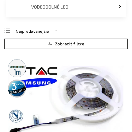
VODEODOLNÉ LED
Najpredávanejšie
Najlacnejšie
Najdrahšie
Abecedne
Metrážny
predaj
3 roky
záruka