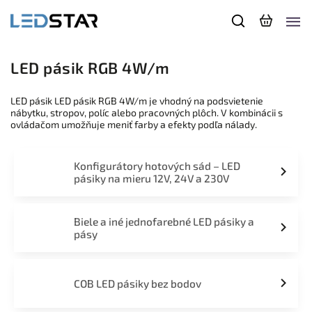
LED pásik RGB 4W/m
LED pásik LED pásik RGB 4W/m je vhodný na podsvietenie
nábytku, stropov, políc alebo pracovných plôch. V kombinácii s
ovládačom umožňuje meniť farby a efekty podľa nálady.
Konfigurátory hotových sád – LED
pásiky na mieru 12V, 24V a 230V
Biele a iné jednofarebné LED pásiky a
pásy
COB LED pásiky bez bodov