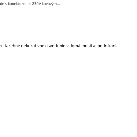
de s konektormi, s 230V kovovým
esionálnym zdrojom, RF prstencovým
ovládačom
re farebné dekoratívne osvetlenie v domácnosti aj podnikaní.