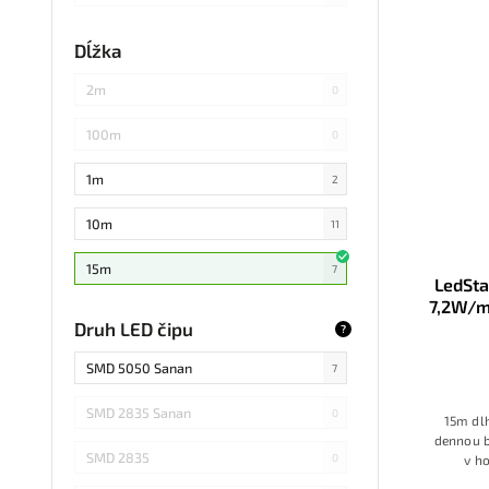
každých 3cm
0
Dĺžka
každých 20cm
0
2m
0
každých 4cm
0
100m
0
každých 2cm
0
1m
2
každých 17cm
0
10m
11
5
0
15m
7
LedSta
každých 7,1cm
7,2W/m
0
20m
2
Druh LED čipu
?
každých 1,5cm
0
25m
1
SMD 5050 Sanan
7
každých 6cm
0
30m
0
SMD 2835 Sanan
0
15m dlh
dennou b
3m
5
SMD 2835
0
v h