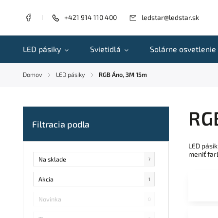
+421 914 110 400
ledstar@ledstar.sk
LED pásiky
Svietidlá
Solárne osvetlenie
Domov
LED pásiky
RGB Áno, 3M 15m
/
/
RG
LED pásik
meniť far
Na sklade
7
Akcia
1
Novinka
0