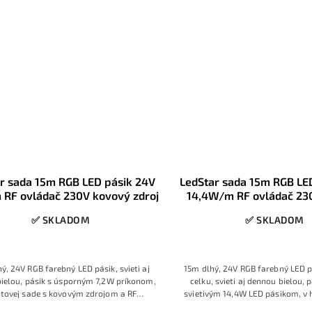
r sada 15m RGB LED pásik 24V
LedStar sada 15m RGB LE
 RF ovládač 230V kovový zdroj
14,4W/m RF ovládač 23
zdroj
✅ SKLADOM
✅ SKLADOM
ý, 24V RGB farebný LED pásik, svieti aj
15m dlhý, 24V RGB farebný LED p
ielou, pásik s úsporným 7,2W príkonom,
celku, svieti aj dennou bielou, p
otovej sade s kovovým zdrojom a RF
svietivým 14,4W LED pásikom, v 
ovládačom
kovovým zdrojom a RF ov