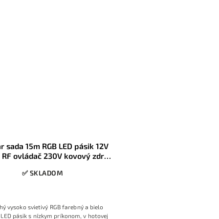
r sada 15m RGB LED pásik 12V
RF ovládač 230V kovový zdroj,
konektory
✅ SKLADOM
hý vysoko svietivý RGB farebný a bielo
i LED pásik s nízkym príkonom, v hotovej