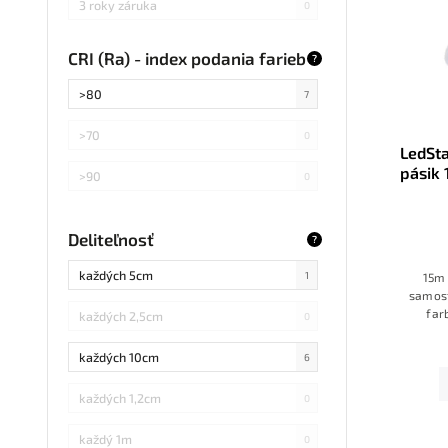
3 roky záruka
0
CRI (Ra) - index podania farieb
?
>80
7
>70
0
LedSt
pásik
>90
0
zd
Deliteľnosť
?
každých 5cm
1
15m 
samost
far
každých 2,5cm
0
ovládač
každých 10cm
6
každých 1,2cm
0
každý 1m
0