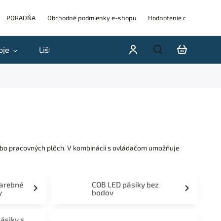
PORADŇA
Obchodné podmienky e-shopu
Hodnotenie obchodu
oje
Lišty
Akcie a výpredaje
Blog
H
lebo pracovných plôch. V kombinácii s ovládačom umožňuje
farebné
COB LED pásiky bez
y
bodov
pásiky s