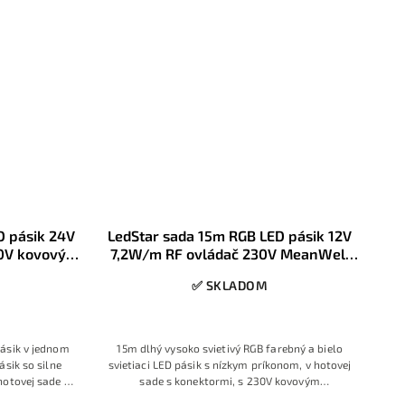
D pásik 24V
LedStar sada 15m RGB LED pásik 12V
0V kovový
7,2W/m RF ovládač 230V MeanWell
kovový zdroj, konektory
✅ SKLADOM
ásik v jednom
15m dlhý vysoko svietivý RGB farebný a bielo
ásik so silne
svietiaci LED pásik s nízkym príkonom, v hotovej
hotovej sade s
sade s konektormi, s 230V kovovým
ládačom
profesionálnym zdrojom, RF prstencovým