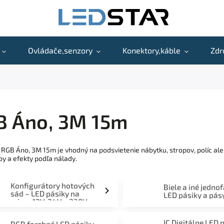
Ovládače,senzory
Konektory,káble
Zdr
B Áno, 3M 15m
 RGB Áno, 3M 15m je vhodný na podsvietenie nábytku, stropov, políc a
by a efekty podľa nálady.
Konfigurátory hotových
Biele a iné jedno
sád – LED pásiky na
LED pásiky a pás
mieru 12V, 24V a 230V
IC Digitálne LED 