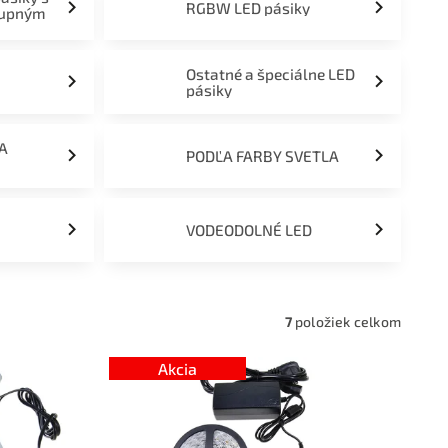
RGBW LED pásiky
tupným
Ostatné a špeciálne LED
pásiky
ĽA
PODĽA FARBY SVETLA
VODEODOLNÉ LED
7
položiek celkom
Akcia