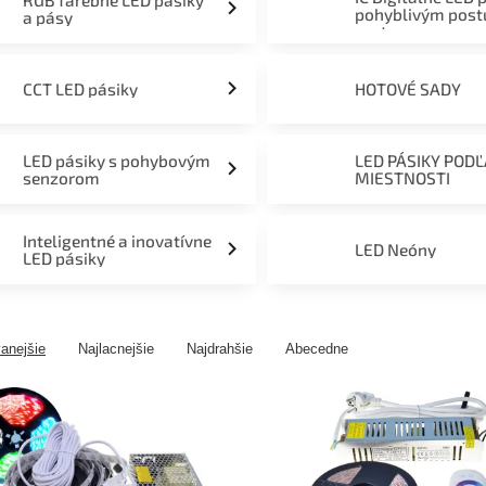
RGB farebné LED pásiky
pohyblivým pos
a pásy
svetom
CCT LED pásiky
HOTOVÉ SADY
LED pásiky s pohybovým
LED PÁSIKY POD
senzorom
MIESTNOSTI
Inteligentné a inovatívne
LED Neóny
LED pásiky
anejšie
Najlacnejšie
Najdrahšie
Abecedne