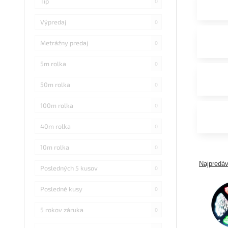
Tip
0
Výpredaj
0
Metrážny predaj
0
5m rolka
0
50m rolka
0
100m rolka
0
40m rolka
0
10m rolka
0
Najpredáv
Posledných 5 kusov
0
Posledné kusy
0
5 rokov záruka
0