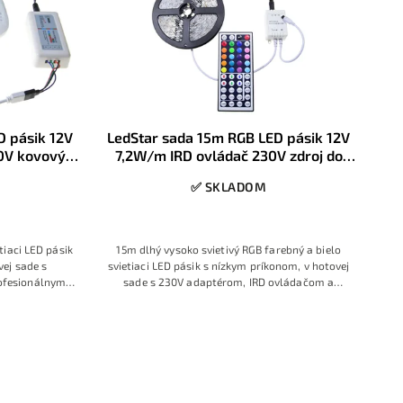
D pásik 12V
LedStar sada 15m RGB LED pásik 12V
0V kovový
7,2W/m IRD ovládač 230V zdroj do
y
zásuvky, konektory
✅ SKLADOM
tiaci LED pásik
15m dlhý vysoko svietivý RGB farebný a bielo
ej sade s
svietiaci LED pásik s nízkym príkonom, v hotovej
ofesionálnym
sade s 230V adaptérom, IRD ovládačom a
bným prstencom
konektormi