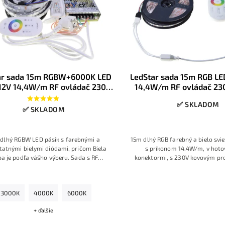
ar sada 15m RGBW+6000K LED
LedStar sada 15m RGB LE
 12V 14,4W/m RF ovládač 230V
14,4W/m RF ovládač 23
roj do zásuvky, konektory
zdroj konektor
✅ SKLADOM
✅ SKLADOM
dlhý RGBW LED pásik s farebnými a
15m dlhý RGB farebný a bielo svie
atnými bielymi diódami, pričom Biela
s príkonom 14.4W/m, v hotov
ba je podľa vášho výberu. Sada s RF
konektormi, s 230V kovovým pr
om s prstencom farieb, so zdrojom na
zdrojom, s RF ovládačom s fare
230V a s konektormi.
3000K
4000K
6000K
+ ďalšie