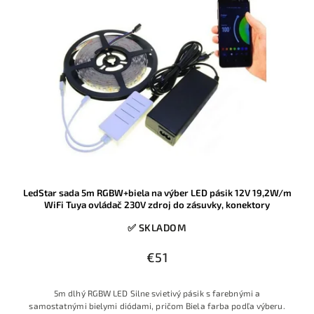
LedStar sada 5m RGBW+biela na výber LED pásik 12V 19,2W/m
WiFi Tuya ovládač 230V zdroj do zásuvky, konektory
✅ SKLADOM
€51
5m dlhý RGBW LED Silne svietivý pásik s farebnými a
samostatnými bielymi diódami, pričom Biela farba podľa výberu.