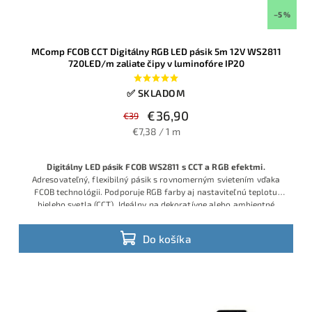
–5 %
MComp FCOB CCT Digitálny RGB LED pásik 5m 12V WS2811
720LED/m zaliate čipy v luminofóre IP20
✅ SKLADOM
€36,90
€39
€7,38 / 1 m
Digitálny LED pásik FCOB WS2811 s CCT a RGB efektmi.
Adresovateľný, flexibilný pásik s rovnomerným svietením vďaka
FCOB technológii. Podporuje RGB farby aj nastaviteľnú teplotu
bieleho svetla (CCT). Ideálny na dekoratívne alebo ambientné
osvetlenie. Kompatibilný s ovládačmi WS2811 (WLED, SP108E,
K1000C). Napájanie 12 V, zaliate čipy, dĺžka 5 m.
Do košíka