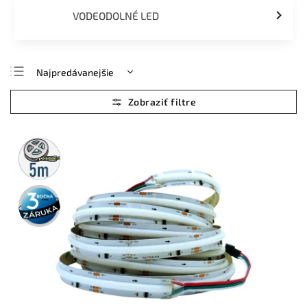
VODEODOLNÉ LED
Najpredávanejšie
Najlacnejšie
Najdrahšie
Abecedne
5m
rolka
3 roky
záruka