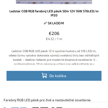
Ledstar COB RGB farebný LED pásik 50m 12V 16W 576LED/m
IP20
✅ SKLADOM
€206
€4,12 / 1 m
Ledstar COB RGB LED pásik 12 V využíva hustotu až 576 LED/m,
vďaka čomu vytvára dokonale súvislú svetelnú líniu bez viditeľných
bodiek – ideálne riešenie pre moderné dizajnové osvetlenie. V
profesionálnom 50 m návine je určený pre veľké inštalácie v
hoteloch, obchodných priestoroch, reštauráciách aj prémiových
rezidenčných projektoch, kde sa vyžaduje stabilná farba, vysoký
Do košíka
svetelný tok a jednotný vzhľad na celej dĺžke.
Farebný RGB LED pásik pre živé a nastaviteľné osvetlenie.