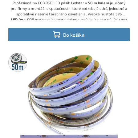
Profesionálny COB RGB LED pásik Ledstar v
50 m balení
je určený
pre firmy a montážne spoločnosti, ktoré potrebujú dlhé, jednotné a
spoľahlivé riešenie farebného osvetlenia. Vysoká hustota
576
LED/m
v COB prevedení vytvára dokonale súvislú svetelnú líniu bez
viditeľných bodov, ideálnu pre moderné dizajnové línové osvetlenie
v interiéri.
Do košíka
50m
rolka