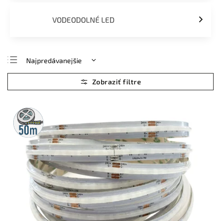
VODEODOLNÉ LED
Najpredávanejšie
Najlacnejšie
Najdrahšie
Abecedne
50m
rolka