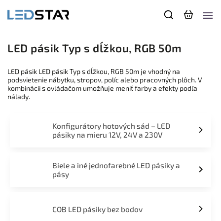
LED pásik Typ s dĺžkou, RGB 50m
LED pásik LED pásik Typ s dĺžkou, RGB 50m je vhodný na
podsvietenie nábytku, stropov, políc alebo pracovných plôch. V
kombinácii s ovládačom umožňuje meniť farby a efekty podľa
nálady.
Konfigurátory hotových sád – LED
pásiky na mieru 12V, 24V a 230V
Biele a iné jednofarebné LED pásiky a
pásy
COB LED pásiky bez bodov