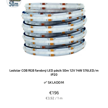
Ledstar COB RGB farebný LED pásik 50m 12V 14W 576LED/m
IP20
✅ SKLADOM
€196
€3,92 / 1 m