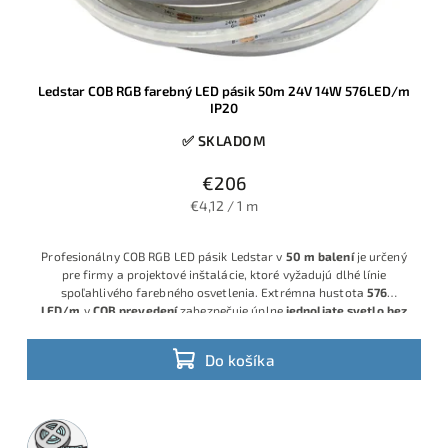
Ledstar COB RGB farebný LED pásik 50m 24V 14W 576LED/m
IP20
✅ SKLADOM
€206
€4,12 / 1 m
Profesionálny COB RGB LED pásik Ledstar v
50 m balení
je určený
pre firmy a projektové inštalácie, ktoré vyžadujú dlhé línie
spoľahlivého farebného osvetlenia. Extrémna hustota
576
LED/m
v
COB prevedení
zabezpečuje úplne
jednoliate svetlo bez
viditeľných bodov
, pričom napájanie
24V
znižuje úbytky napätia a
robí z pásika ideálny model pre náročné realizácie.
Do košíka
50m
rolka