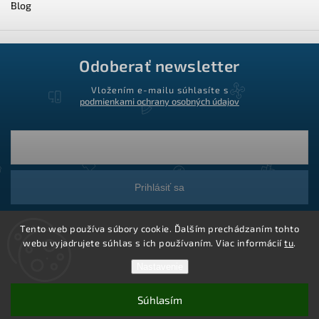
Blog
Odoberať newsletter
Vložením e-mailu súhlasíte s
podmienkami ochrany osobných údajov
Prihlásiť sa
Tento web používa súbory cookie. Ďalším prechádzaním tohto
webu vyjadrujete súhlas s ich používaním. Viac informácií
tu
.
Nastavenie
Súhlasím
Copyright 2026
Ledstar.sk
. Všetky práva vyhradené.