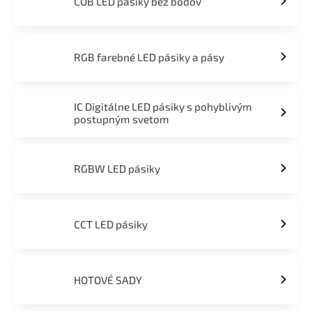
COB LED pásiky bez bodov
RGB farebné LED pásiky a pásy
IC Digitálne LED pásiky s pohyblivým
postupným svetom
RGBW LED pásiky
CCT LED pásiky
HOTOVÉ SADY