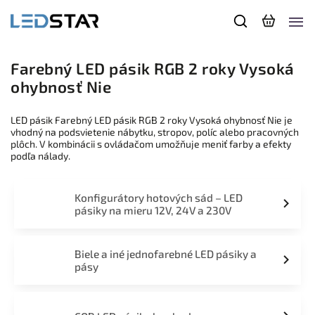
Farebný LED pásik RGB 2 roky Vysoká
ohybnosť Nie
LED pásik Farebný LED pásik RGB 2 roky Vysoká ohybnosť Nie je
vhodný na podsvietenie nábytku, stropov, políc alebo pracovných
plôch. V kombinácii s ovládačom umožňuje meniť farby a efekty
podľa nálady.
Konfigurátory hotových sád – LED
pásiky na mieru 12V, 24V a 230V
Biele a iné jednofarebné LED pásiky a
pásy