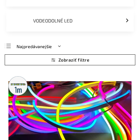
VODEODOLNÉ LED
Najpredávanejšie
Najlacnejšie
Najdrahšie
Abecedne
Metrážny
predaj