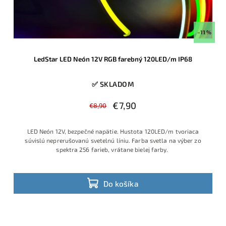
–11 %
LedStar LED Neón 12V RGB farebný 120LED/m IP68
✅ SKLADOM
€7,90
€8,90
LED Neón 12V, bezpečné napätie. Hustota 120LED/m tvoriaca
súvislú neprerušovanú svetelnú líniu. Farba svetla na výber zo
spektra 256 farieb, vrátane bielej farby.
Do košíka