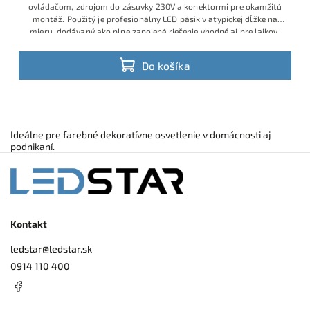
ovládačom, zdrojom do zásuvky 230V a konektormi pre okamžitú
montáž. Použitý je profesionálny LED pásik v atypickej dĺžke na
mieru, dodávaný ako plne zapojené riešenie vhodné aj pre laikov,
ktorí chcú jednoduchú inštaláciu bez spájkovania a bez ďalšieho
príslušenstva. Ide o obľúbený model s veľmi dobrým pomerom
Do košíka
ceny, výkonu a praktickosti, ktorý je v ponuke v obmedzenom
množstve a patrí medzi vyhľadávané hotové RGB sady.
Výhodná
cena vďaka aktuálnej skladovej akcii.
Ideálne pre farebné dekoratívne osvetlenie v domácnosti aj
podnikaní.
Kontakt
ledstar
@
ledstar.sk
0914 110 400