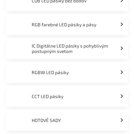
COB LED pásiky bez bodov
RGB farebné LED pásiky a pásy
IC Digitálne LED pásiky s pohyblivým
postupným svetom
RGBW LED pásiky
CCT LED pásiky
HOTOVÉ SADY