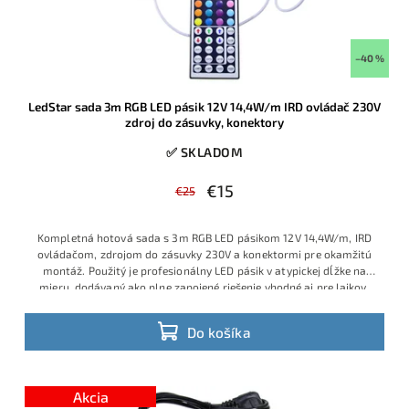
–40 %
LedStar sada 3m RGB LED pásik 12V 14,4W/m IRD ovládač 230V
zdroj do zásuvky, konektory
✅ SKLADOM
€15
€25
Kompletná hotová sada s 3m RGB LED pásikom 12V 14,4W/m, IRD
ovládačom, zdrojom do zásuvky 230V a konektormi pre okamžitú
montáž. Použitý je profesionálny LED pásik v atypickej dĺžke na
mieru, dodávaný ako plne zapojené riešenie vhodné aj pre laikov,
ktorí chcú jednoduchú inštaláciu bez spájkovania a bez ďalšieho
príslušenstva. Ide o obľúbený model s veľmi dobrým pomerom
Do košíka
ceny, výkonu a praktickosti, ktorý je v ponuke v obmedzenom
množstve a patrí medzi vyhľadávané hotové RGB sady.
Výhodná
cena vďaka aktuálnej skladovej akcii.
Akcia