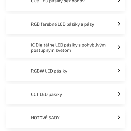
COB LED pásiky bez bodov
RGB farebné LED pásiky a pásy
IC Digitálne LED pásiky s pohyblivým
postupným svetom
RGBW LED pásiky
CCT LED pásiky
HOTOVÉ SADY