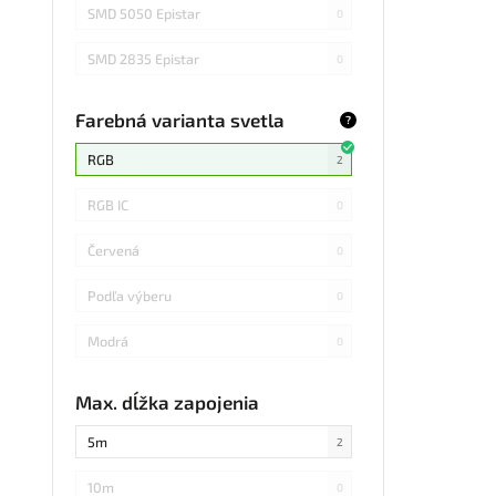
40m
0
SMD 5050 Epistar
0
4m
0
SMD 2835 Epistar
0
50m
0
SMD 5630
0
Farebná varianta svetla
?
5m
SMD 5050 s integrovaným
2
0
obvodom
RGB
2
6m
0
SMD 5050
0
RGB IC
0
8m
0
SMD 5050 V-Tac/Samsung
0
Červená
0
12m
0
COB Epistar
0
Podľa výberu
0
50cm
0
FCOB IC Digitálny
0
Modrá
0
200cm
0
SMD 3528
0
Ultrafiová
0
Max. dĺžka zapojenia
10cm
0
COB
0
RGBW Studená
0
5m
2
60mm
0
SMD 5050 V-Tac
0
RGBW Teplá
0
10m
0