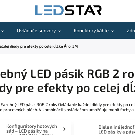
Ovládače,senzory
Konektory,káble
Zdr
ždej diódy pre efekty po celej dĺžke Áno, 3M
ebný LED pásik RGB 2 ro
dy pre efekty po celej d
 Farebný LED pásik RGB 2 roky Ovládanie každej diódy pre efekty po cel
bo pracovných plôch. V kombinácii s ovládačom umožňuje meniť farby a 
Konfigurátory hotových
Biele a iné jedno
sád – LED pásiky na
LED pásiky a pás