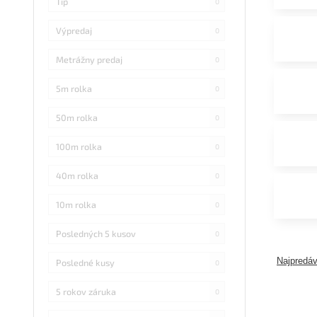
Tip
0
Výpredaj
0
Metrážny predaj
0
5m rolka
0
50m rolka
0
100m rolka
0
40m rolka
0
10m rolka
0
Posledných 5 kusov
0
Najpredáv
Posledné kusy
0
5 rokov záruka
0