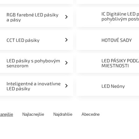
mieru 12V, 24V a 230V
IC Digitálne LED 
RGB farebné LED pásiky
pohyblivým pos
a pásy
svetom
CCT LED pásiky
HOTOVÉ SADY
LED pásiky s pohybovým
LED PÁSIKY POD
senzorom
MIESTNOSTI
Inteligentné a inovatívne
LED Neóny
LED pásiky
anejšie
Najlacnejšie
Najdrahšie
Abecedne