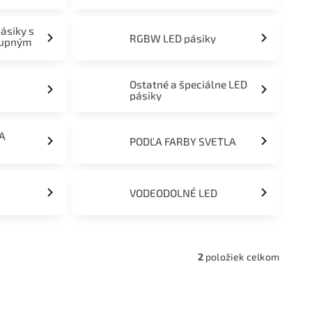
pásiky s
RGBW LED pásiky
tupným
Ostatné a špeciálne LED
pásiky
ĽA
PODĽA FARBY SVETLA
VODEODOLNÉ LED
2
položiek celkom