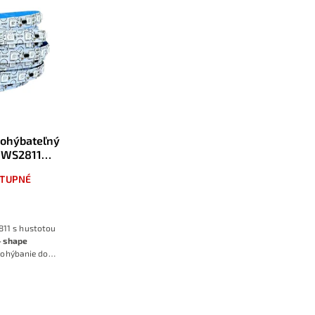
 ohýbateľný
V WS2811
-cak
TUPNÉ
811 s hustotou
‑shape
ohýbanie do
 nápisov, log,
aždý segment s
iteľný, vďaka
fekty, bežiace