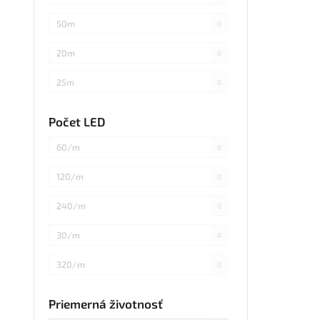
13m
0
SMD
0
RGBW Denná
0
50m
0
1m/5m
0
WS2811 s integrovaným obvodom
1
Studená biela
0
20m
0
40cm
0
COB Sanan Optoelectronics
0
Denná biela
0
25m
0
5cm
0
COB RGB+CCT
0
Teplá biela
0
100m
0
Počet LED
100cm
0
COB 5050
0
Studená+Teplá+Denná Biela
0
10m jednostranne
0
60/m
0
25cm
0
SMD 3535
2
Zelená
0
20m obojstranne
0
120/m
0
68mm
0
COB 2835 Sanan
0
Studená+Teplá biela
0
40m
0
240/m
0
1až20m
0
COB RGB
0
30/m
0
5až20m
0
RGB+Teplá biela
0
320/m
0
1až17m
0
RGB+Studená biela
0
200
0
4až20m
0
Priemerná životnosť
3v1,Studená+Teplá+Denná Biela
0