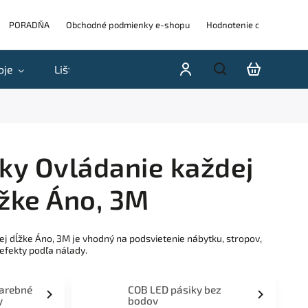
PORADŇA
Obchodné podmienky e-shopu
Hodnotenie obchodu
oje
Lišty
Akcie a výpredaje
Blog
H
ky Ovládanie každej
ĺžke Áno, 3M
ej dĺžke Áno, 3M je vhodný na podsvietenie nábytku, stropov,
efekty podľa nálady.
farebné
COB LED pásiky bez
y
bodov