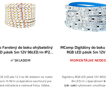
 Farebný do boku ohýbateľný
MComp Digitálny do boku
D pásik 5m 12V 96LED/m IP20,
RGB LED pásik 5m 12
cik-cak
84LED/m IP20,cik
✅ SKLADOM
MOMENTÁLNE NEDOS
GB LED pás 12 V so 96 diódami na meter
Digitálny RGB LED pásik 12V WS2
nom 14 W/m je špeciálne navrhnutý pre
84 LED/m v špeciálnom
S
ené inštalácie a neónové frézy. Vďaka
(cik‑cak)
vyhotovení umožňuje 
k biehajúcemu bielemu PCB so šírkou 8
boku, takže je ideálny na tvorbu
hko ohnete do oblúkov, písmen či log a
zakrivených línií a dekorácií. K
e plynulé farebné línie tam, kde klasické
čipom WS2811 je samostatne riad
vné pásy nedokážu kopírovať tvar.
čomu možno vytvárať dynamické e