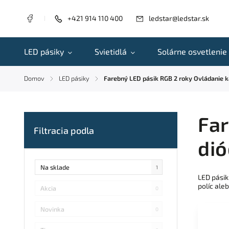
+421 914 110 400
ledstar@ledstar.sk
LED pásiky
Svietidlá
Solárne osvetlenie
Domov
LED pásiky
Farebný LED pásik RGB 2 roky Ovládanie ka
/
/
Far
dió
Na sklade
1
LED pásik
políc ale
Akcia
0
Novinka
0