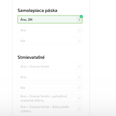
840/m
0
12W/m
1
Samolepiaca páska
384/m
0
20W/m
0
Áno, 3M
2
576/m
0
6W/m
0
Áno
0
360LED/m
0
7,2W/m
0
Nie
0
840LED/m
0
19,2W/m
0
84/m
1
Stmievateľné
15W/m
0
228 Teplá biela
0
Áno + Zmena farieb
0
10W/m
0
70 Studená biela
0
Áno
0
8W/m
0
28
0
Nie
0
7W/m
0
Áno + Zmena farieb + pohyblivé
22 Červená
0
0
svetelné efekty
12W
0
Áno + Zmena farieb + Biela podľa
12 Modrá
0
0
výberu
18W/m
0