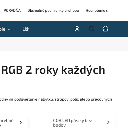
PORADŇA
Obchodné podmienky e-shopu
Hodnotenie obchodu
oje
Lišty
Akcie a výpredaje
Blog
H
 RGB 2 roky každých
odný na podsvietenie nábytku, stropov, políc alebo pracovných
farebné
COB LED pásiky bez
y
bodov