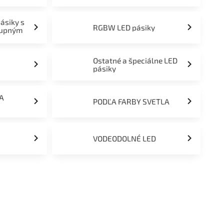
pásiky s
RGBW LED pásiky
tupným
Ostatné a špeciálne LED
pásiky
ĽA
PODĽA FARBY SVETLA
VODEODOLNÉ LED