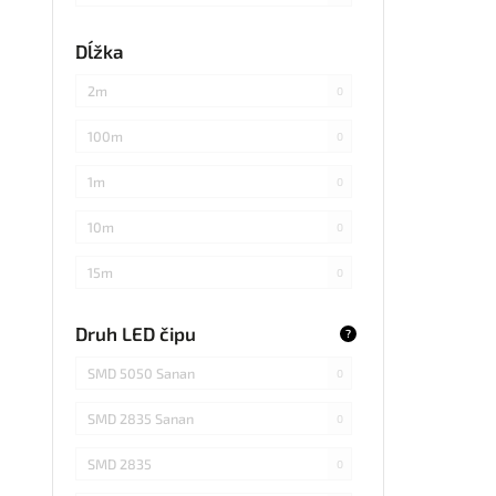
každých 3cm
0
Dĺžka
každých 20cm
0
2m
0
každých 4cm
0
100m
0
každých 2cm
0
1m
0
každých 17cm
0
10m
0
5
0
15m
0
každých 7,1cm
0
20m
0
Druh LED čipu
?
každých 1,5cm
0
25m
0
SMD 5050 Sanan
0
každých 6cm
0
30m
0
SMD 2835 Sanan
0
3m
0
SMD 2835
0