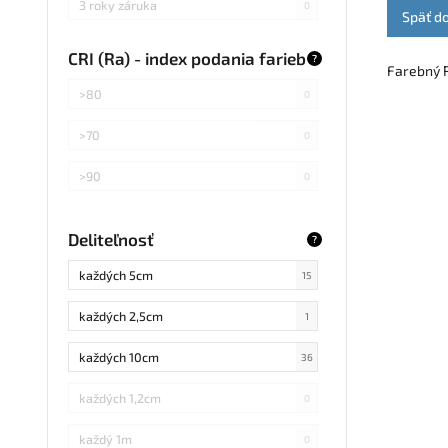
3 roky záruka
0
Späť d
CRI (Ra) - index podania farieb
?
Farebný R
>80
0
>70
0
>90
0
Deliteľnosť
?
každých 5cm
15
každých 2,5cm
1
každých 10cm
36
každých 1,2cm
0
každý 1m
0