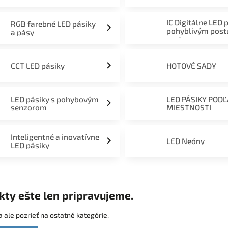
mieru 12V, 24V a 230V
IC Digitálne LED 
RGB farebné LED pásiky
pohyblivým pos
a pásy
svetom
CCT LED pásiky
HOTOVÉ SADY
LED pásiky s pohybovým
LED PÁSIKY POD
senzorom
MIESTNOSTI
Inteligentné a inovatívne
LED Neóny
LED pásiky
kty ešte len pripravujeme.
 ale pozrieť na ostatné kategórie.