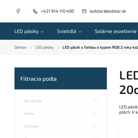
+421 914 110 400
ledstar@ledstar.sk
LED pásiky
Svietidlá
Solárne osvetlenie
Domov
LED pásiky
LED pásik s farbou a typom RGB 2 roky k
/
/
LED
20
Na sklade
0
LED pásik
plôch. V 
Akcia
0
Novinka
0