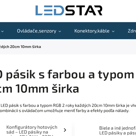
Ovládače,senzory
Konektory,káble
Zdr
aždých 20cm 10mm širka
 pásik s farbou a typom
cm 10mm širka
 LED pásik s farbou a typom RGB 2 roky každých 20cm 10mm širka je vh
kombinácii s ovládačom umožňuje meniť farby a efekty podľa nálady.
Konfigurátory hotových
Biele a iné jedno
sád – LED pásiky na
LED pásiky a pás