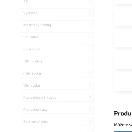
Tip
0
Výpredaj
0
Metrážny predaj
0
5m rolka
0
50m rolka
0
100m rolka
0
40m rolka
0
10m rolka
0
Posledných 5 kusov
0
Posledné kusy
0
Produ
5 rokov záruka
0
Môžete sa