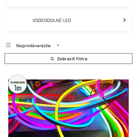
VODEODOLNÉ LED
Najpredávanejšie
Najlacnejšie
Najdrahšie
Abecedne
Metrážny
predaj