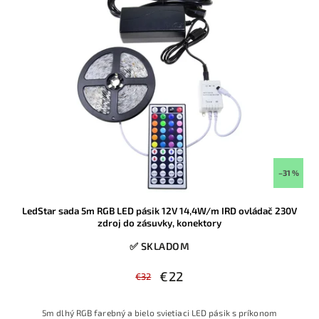
–31 %
LedStar sada 5m RGB LED pásik 12V 14,4W/m IRD ovládač 230V
zdroj do zásuvky, konektory
✅ SKLADOM
€22
€32
5m dlhý RGB farebný a bielo svietiaci LED pásik s príkonom