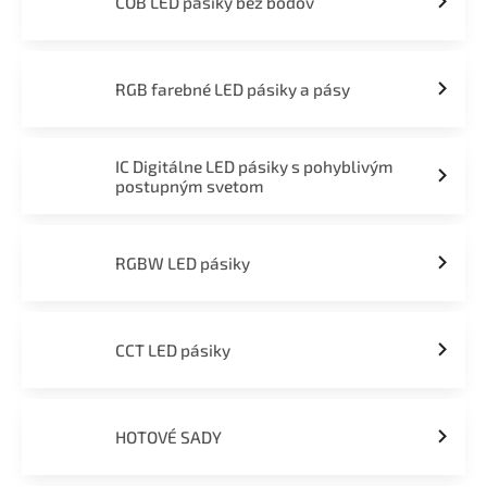
COB LED pásiky bez bodov
RGB farebné LED pásiky a pásy
IC Digitálne LED pásiky s pohyblivým
postupným svetom
RGBW LED pásiky
CCT LED pásiky
HOTOVÉ SADY