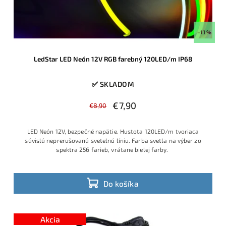
–11 %
LedStar LED Neón 12V RGB farebný 120LED/m IP68
✅ SKLADOM
€7,90
€8,90
LED Neón 12V, bezpečné napätie. Hustota 120LED/m tvoriaca
súvislú neprerušovanú svetelnú líniu. Farba svetla na výber zo
spektra 256 farieb, vrátane bielej farby.
Do košíka
Akcia