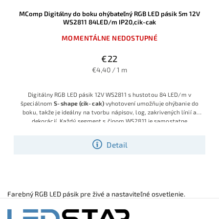
MComp Digitálny do boku ohýbateľný RGB LED pásik 5m 12V
WS2811 84LED/m IP20,cik-cak
MOMENTÁLNE NEDOSTUPNÉ
€22
€4,40 / 1 m
Digitálny RGB LED pásik 12V WS2811 s hustotou 84 LED/m v
špeciálnom
S‑shape (cik‑cak)
vyhotovení umožňuje ohýbanie do
boku, takže je ideálny na tvorbu nápisov, log, zakrivených línií a
dekorácií. Každý segment s čipom WS2811 je samostatne
riaditeľný, vďaka čomu možno vytvárať dynamické efekty, bežiace
svetlo či farebné animácie po celej dĺžke 5 m.
Detail
Farebný RGB LED pásik pre živé a nastaviteľné osvetlenie.