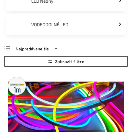
LED Neóny
VODEODOLNÉ LED
Najpredávanejšie
Najlacnejšie
Najdrahšie
Abecedne
Metrážny
predaj