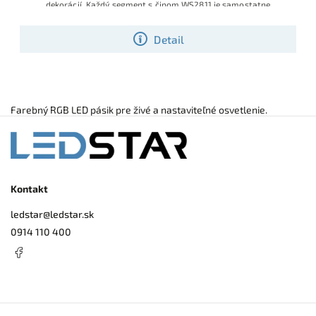
dekorácií. Každý segment s čipom WS2811 je samostatne
riaditeľný, vďaka čomu možno vytvárať dynamické efekty, bežiace
svetlo či farebné animácie po celej dĺžke 5 m.
Detail
Farebný RGB LED pásik pre živé a nastaviteľné osvetlenie.
Kontakt
ledstar
@
ledstar.sk
0914 110 400