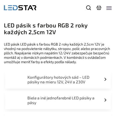
LED pásik s farbou RGB 2 roky
každých 2,5cm 12V
LED pásik LED pásik s farbou RGB 2 roky každých 2,5cm 12V je
vhodný na podsvietenie nábytku, stropov, políc alebo pracovných
plôch. Napájanie nízkym napätím 12/24V zabezpečuje bezpečnú
montáž aj v domácich podmienkach. V kombinácii s ovládačom
umožňuje meniť farby a efekty podľa nálady.
Konfigurátory hotových sád – LED
pásiky na mieru 12V, 24V a 230V
Biele a iné jednofarebné LED pásiky a
pásy