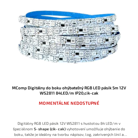
MComp Digitálny do boku ohýbateľný RGB LED pásik 5m 12V
WS2811 84LED/m IP20,cik-cak
MOMENTÁLNE NEDOSTUPNÉ
Digitálny RGB LED pásik 12V WS2811 s hustotou 84 LED/m v
špeciálnom
S‑shape (cik‑cak)
vyhotovení umožňuje ohýbanie do
boku, takže je ideálny na tvorbu nápisov, log, zakrivených línií a