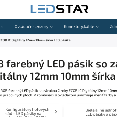
Ovládače,senzory
Konektory,káble
Zdr
 FCOB IC Digitálny 12mm 10mm šírka LED pásika
 farebný LED pásik so z
itálny 12mm 10mm šírka
 RGB farebný LED pásik so zárukou 2 roky FCOB IC Digitálny 12mm 10mm 
bo pracovných plôch. V kombinácii s ovládačom umožňuje meniť farby a 
Konfigurátory hotových
Biele a iné jedno
sád – LED pásiky na
LED pásiky a pás