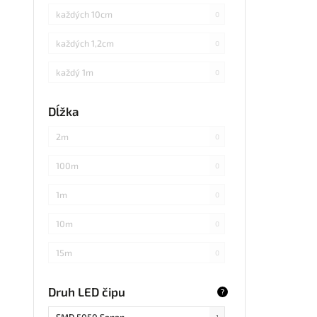
každých 10cm
0
každých 1,2cm
0
každý 1m
0
každých 3cm
0
Dĺžka
každých 20cm
0
2m
0
každých 4cm
0
100m
0
každých 2cm
0
1m
0
každých 17cm
0
10m
0
5
0
15m
0
každých 7,1cm
0
20m
0
Druh LED čipu
?
každých 1,5cm
0
25m
0
SMD 5050 Sanan
1