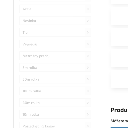
Akcia
0
Novinka
0
Tip
0
Výpredaj
0
Metrážny predaj
0
5m rolka
0
50m rolka
0
100m rolka
0
40m rolka
0
Produ
10m rolka
0
Môžete sa
Posledných 5 kusov
0