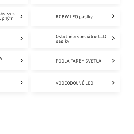
pásiky s
RGBW LED pásiky
tupným
Ostatné a špeciálne LED
pásiky
ĽA
PODĽA FARBY SVETLA
VODEODOLNÉ LED