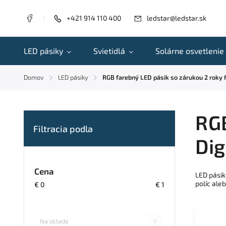
+421 914 110 400
ledstar@ledstar.sk
LED pásiky
Svietidlá
Solárne osvetlenie
Domov
LED pásiky
RGB farebný LED pásik so zárukou 2 roky
/
/
RGB
Dig
Cena
LED pásik
políc ale
€
0
€
1
Na sklade
0