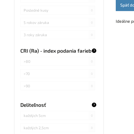
Späť d
Posledné kusy
0
Ideálne p
5 rokov záruka
0
3 roky záruka
0
CRI (Ra) - index podania farieb
?
>80
0
>70
0
>90
0
Deliteľnosť
?
každých 5cm
0
každých 2,5cm
0