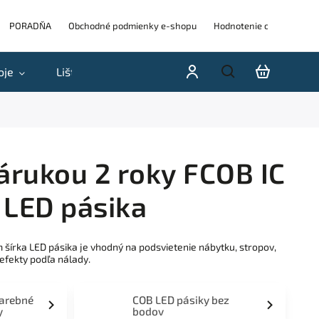
PORADŇA
Obchodné podmienky e-shopu
Hodnotenie obchodu
oje
Lišty
Akcie a výpredaje
Blog
H
árukou 2 roky FCOB IC
 LED pásika
šírka LED pásika je vhodný na podsvietenie nábytku, stropov,
efekty podľa nálady.
farebné
COB LED pásiky bez
y
bodov