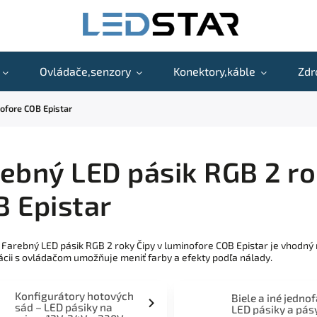
Ovládače,senzory
Konektory,káble
Zdr
nofore COB Epistar
ebný LED pásik RGB 2 ro
 Epistar
 Farebný LED pásik RGB 2 roky Čipy v luminofore COB Epistar je vhodný 
cii s ovládačom umožňuje meniť farby a efekty podľa nálady.
Konfigurátory hotových
Biele a iné jedno
sád – LED pásiky na
LED pásiky a pás