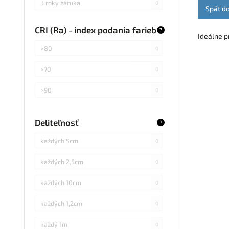
3 roky záruka
0
Späť d
CRI (Ra) - index podania farieb
?
Ideálne p
>80
0
>70
0
>90
0
Deliteľnosť
?
každých 5cm
0
každých 2,5cm
0
každých 10cm
0
každých 1,2cm
0
každý 1m
0