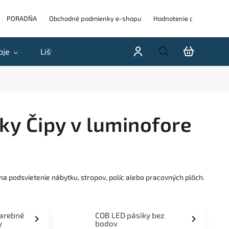
PORADŇA
Obchodné podmienky e-shopu
Hodnotenie obchodu
oje
Lišty
Akcie a výpredaje
Blog
H
ky Čipy v luminofore
na podsvietenie nábytku, stropov, políc alebo pracovných plôch.
farebné
COB LED pásiky bez
y
bodov