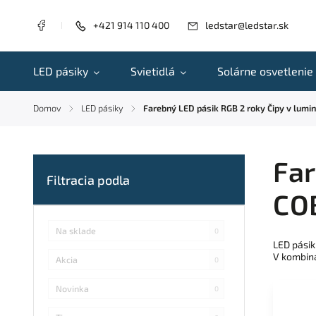
+421 914 110 400
ledstar@ledstar.sk
LED pásiky
Svietidlá
Solárne osvetlenie
Domov
LED pásiky
Farebný LED pásik RGB 2 roky Čipy v lumi
/
/
Far
COB
Na sklade
0
LED pásik
V kombiná
Akcia
0
Novinka
0