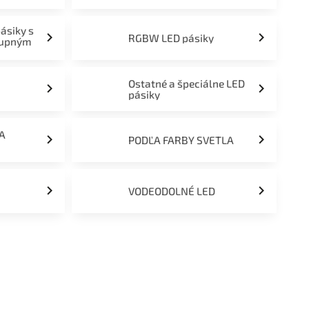
pásiky s
RGBW LED pásiky
tupným
Ostatné a špeciálne LED
pásiky
ĽA
PODĽA FARBY SVETLA
VODEODOLNÉ LED