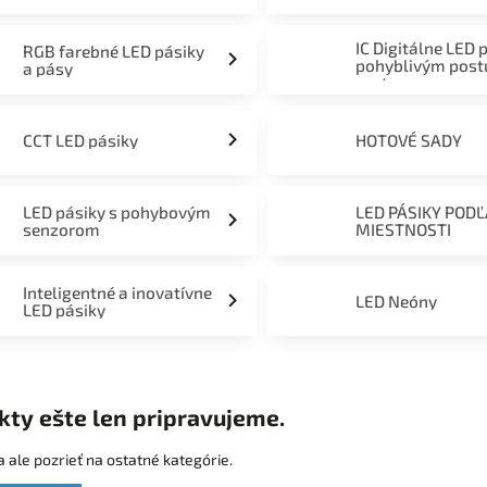
mieru 12V, 24V a 230V
IC Digitálne LED 
RGB farebné LED pásiky
pohyblivým pos
a pásy
svetom
CCT LED pásiky
HOTOVÉ SADY
LED pásiky s pohybovým
LED PÁSIKY POD
senzorom
MIESTNOSTI
Inteligentné a inovatívne
LED Neóny
LED pásiky
kty ešte len pripravujeme.
 ale pozrieť na ostatné kategórie.