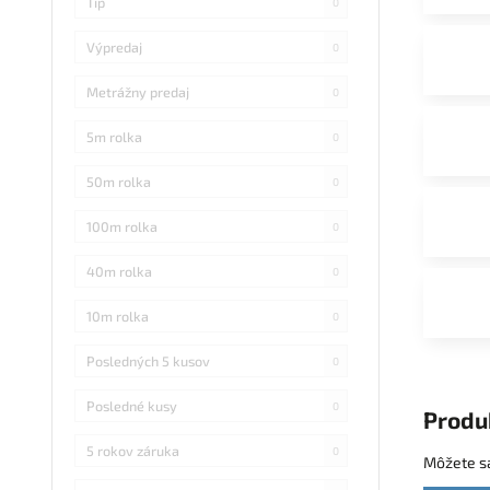
Tip
0
Výpredaj
0
Metrážny predaj
0
5m rolka
0
50m rolka
0
100m rolka
0
40m rolka
0
10m rolka
0
Posledných 5 kusov
0
Posledné kusy
0
Produ
5 rokov záruka
0
Môžete sa