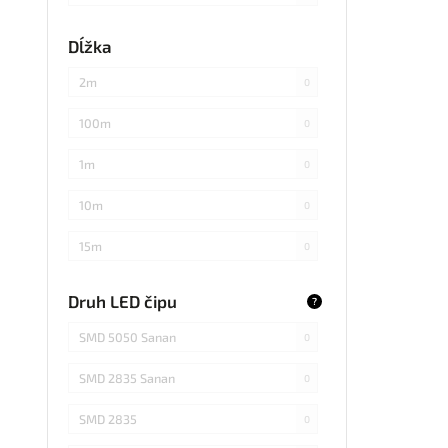
každých 3cm
0
Dĺžka
každých 20cm
0
2m
0
každých 4cm
0
100m
0
každých 2cm
0
1m
0
každých 17cm
0
10m
0
5
0
15m
0
každých 7,1cm
0
20m
0
Druh LED čipu
?
každých 1,5cm
0
25m
0
SMD 5050 Sanan
0
každých 6cm
0
30m
0
SMD 2835 Sanan
0
3m
0
SMD 2835
0