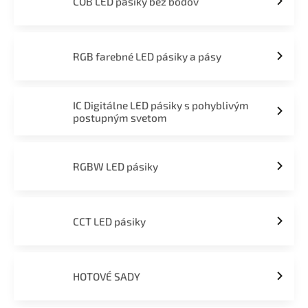
COB LED pásiky bez bodov
RGB farebné LED pásiky a pásy
IC Digitálne LED pásiky s pohyblivým
postupným svetom
RGBW LED pásiky
CCT LED pásiky
HOTOVÉ SADY