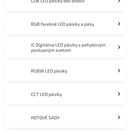
COB LED pásiky bez bodov
RGB farebné LED pásiky a pásy
IC Digitálne LED pásiky s pohyblivým
postupným svetom
RGBW LED pásiky
CCT LED pásiky
HOTOVÉ SADY