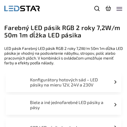
Farebný LED pásik RGB 2 roky 7,2W/m
50m 1m dĺžka LED pásika
LED pásik Farebný LED pásik RGB 2 roky 7,2W/m 50m 1m dĺžka LED
pásika je vhodný na podsvietenie nábytku, stropov, políc alebo
pracovných plôch. V kombinácii s ovládačom umožňuje meniť
farby a efekty podľa nálady.
Konfigurátory hotových sád – LED
pásiky na mieru 12V, 24V a 230V
Biele a iné jednofarebné LED pásiky a
pásy