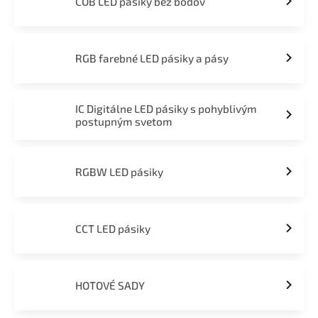
COB LED pásiky bez bodov
RGB farebné LED pásiky a pásy
IC Digitálne LED pásiky s pohyblivým
postupným svetom
RGBW LED pásiky
CCT LED pásiky
HOTOVÉ SADY