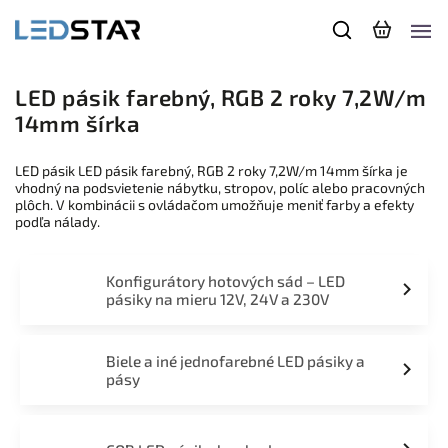
LED pásik farebný, RGB 2 roky 7,2W/m
14mm šírka
LED pásik LED pásik farebný, RGB 2 roky 7,2W/m 14mm šírka je
vhodný na podsvietenie nábytku, stropov, políc alebo pracovných
plôch. V kombinácii s ovládačom umožňuje meniť farby a efekty
podľa nálady.
Konfigurátory hotových sád – LED
pásiky na mieru 12V, 24V a 230V
Biele a iné jednofarebné LED pásiky a
pásy