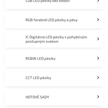
COB LED pásiky bez bodov
RGB farebné LED pásiky a pásy
IC Digitálne LED pásiky s pohyblivým
postupným svetom
RGBW LED pásiky
CCT LED pásiky
HOTOVÉ SADY