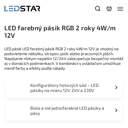
LED farebný pásik RGB 2 roky 4W/m
12V
LED pásik LED farebný pásik RGB 2 roky 4W/m 12V je vhodný na
podsvietenie nábytku, stropov, políc alebo pracovných plôch.
Napájanie nízkym napätím 12/24V zabezpečuje bezpečnú montáž
aj v domácich podmienkach. V kombinácii s ovládačom umožňuje
meniť farby a efekty podľa nálady.
Konfigurátory hotových sád – LED
pásiky na mieru 12V, 24V a 230V
Biele a iné jednofarebné LED pásiky a
pásy