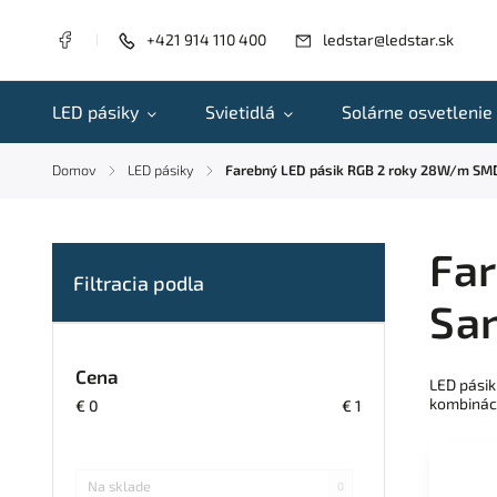
+421 914 110 400
ledstar@ledstar.sk
LED pásiky
Svietidlá
Solárne osvetlenie
Domov
LED pásiky
Farebný LED pásik RGB 2 roky 28W/m SM
/
/
Fa
Sa
Cena
LED pásik
kombináci
€
0
€
1
Na sklade
0