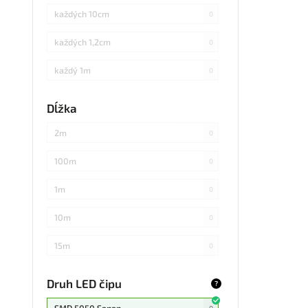
každých 10cm
0
každých 1,2cm
0
každý 1m
0
každých 3cm
0
Dĺžka
každých 20cm
0
2m
0
každých 4cm
0
100m
0
každých 2cm
0
1m
0
každých 17cm
0
10m
0
5
0
15m
0
každých 7,1cm
0
20m
0
Druh LED čipu
?
každých 1,5cm
0
25m
0
SMD 5050 Sanan
0