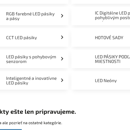
mieru 12V, 24V a 230V
IC Digitálne LED 
RGB farebné LED pásiky
pohyblivým pos
a pásy
svetom
CCT LED pásiky
HOTOVÉ SADY
LED pásiky s pohybovým
LED PÁSIKY POD
senzorom
MIESTNOSTI
Inteligentné a inovatívne
LED Neóny
LED pásiky
kty ešte len pripravujeme.
 ale pozrieť na ostatné kategórie.