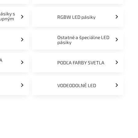
pásiky s
RGBW LED pásiky
tupným
Ostatné a špeciálne LED
pásiky
ĽA
PODĽA FARBY SVETLA
VODEODOLNÉ LED