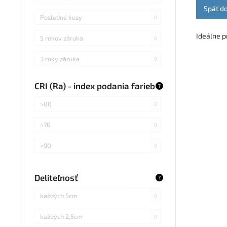
Späť d
Posledné kusy
0
Ideálne p
5 rokov záruka
0
3 roky záruka
0
CRI (Ra) - index podania farieb
?
>80
0
>70
0
>90
0
Deliteľnosť
?
každých 5cm
0
každých 2,5cm
0