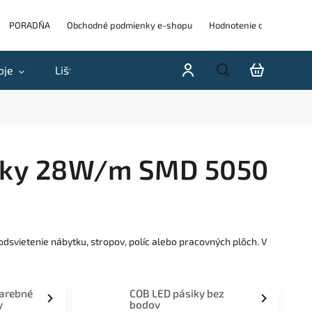
PORADŇA
Obchodné podmienky e-shopu
Hodnotenie obchodu
oje
Lišty
Akcie a výpredaje
Blog
H
roky 28W/m SMD 5050
svietenie nábytku, stropov, políc alebo pracovných plôch. V
farebné
COB LED pásiky bez
y
bodov