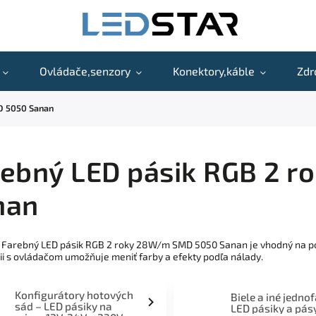
Ovládače,senzory
Konektory,káble
Zdr
D 5050 Sanan
rebný LED pásik RGB 2 
nan
 Farebný LED pásik RGB 2 roky 28W/m SMD 5050 Sanan je vhodný na pod
i s ovládačom umožňuje meniť farby a efekty podľa nálady.
Konfigurátory hotových
Biele a iné jedno
sád – LED pásiky na
LED pásiky a pás