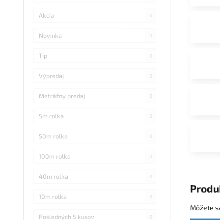
Akcia
0
Novinka
0
Tip
0
Výpredaj
0
Metrážny predaj
0
5m rolka
0
50m rolka
0
100m rolka
0
40m rolka
0
Produ
10m rolka
0
Môžete sa
Posledných 5 kusov
0