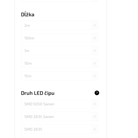
každých 3cm
0
Dĺžka
každých 20cm
0
2m
0
každých 4cm
0
100m
0
každých 2cm
0
1m
0
každých 17cm
0
10m
0
5
0
15m
0
každých 7,1cm
0
20m
0
Druh LED čipu
?
každých 1,5cm
0
25m
0
SMD 5050 Sanan
0
každých 6cm
0
30m
0
SMD 2835 Sanan
0
3m
0
SMD 2835
0