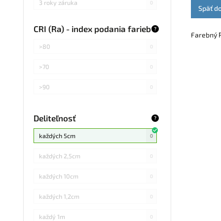
3 roky záruka
0
Späť d
CRI (Ra) - index podania farieb
?
Farebný R
>80
0
>70
0
>90
0
Deliteľnosť
?
každých 5cm
0
každých 2,5cm
0
každých 10cm
0
každých 1,2cm
0
každý 1m
0