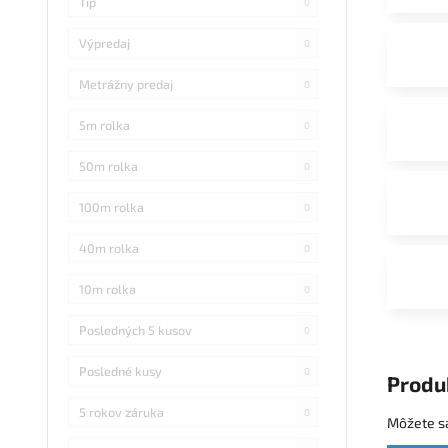
Tip
0
Výpredaj
0
Metrážny predaj
0
5m rolka
0
50m rolka
0
100m rolka
0
40m rolka
0
10m rolka
0
Posledných 5 kusov
0
Posledné kusy
0
Produ
5 rokov záruka
0
Môžete sa