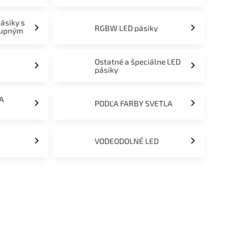
pásiky s
RGBW LED pásiky
tupným
Ostatné a špeciálne LED
pásiky
ĽA
PODĽA FARBY SVETLA
VODEODOLNÉ LED