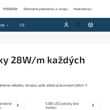
PORADŇA
Obchodné podmienky e-shopu
Hodnotenie obchodu
oje
Lišty
Akcie a výpredaje
Blog
H
oky 28W/m každých
tenie nábytku, stropov, políc alebo pracovných plôch. V
farebné
COB LED pásiky bez
y
bodov