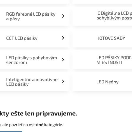
mieru 12V, 24V a 230V
IC Digitálne LED 
RGB farebné LED pásiky
pohyblivým pos
a pásy
svetom
CCT LED pásiky
HOTOVÉ SADY
LED pásiky s pohybovým
LED PÁSIKY POD
senzorom
MIESTNOSTI
Inteligentné a inovatívne
LED Neóny
LED pásiky
kty ešte len pripravujeme.
 ale pozrieť na ostatné kategórie.