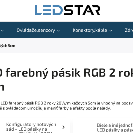
Ovládače,senzory
Konektory,káble
Zdr
dých 5cm
D farebný pásik RGB 2 r
m
 LED farebný pásik RGB 2 roky 28W/m každých 5cm je vhodný na podsvie
i s ovládačom umožňuje meniť farby a efekty podľa nálady.
Konfigurátory hotových
Biele a iné jedno
sád – LED pásiky na
LED pásiky a pás