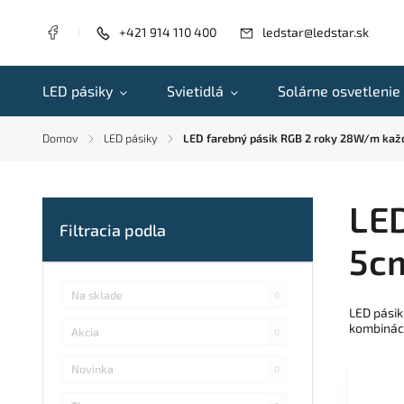
+421 914 110 400
ledstar@ledstar.sk
LED pásiky
Svietidlá
Solárne osvetlenie
Domov
LED pásiky
LED farebný pásik RGB 2 roky 28W/m kaž
/
/
LE
5c
Na sklade
0
LED pásik
kombináci
Akcia
0
Novinka
0