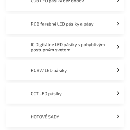
COB LED pásiky bez bodov
RGB farebné LED pásiky a pásy
IC Digitálne LED pásiky s pohyblivým
postupným svetom
RGBW LED pásiky
CCT LED pásiky
HOTOVÉ SADY