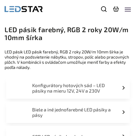
LED pásik farebný, RGB 2 roky 20W/m
10mm šírka
LED pásik LED pásik farebný, RGB 2 roky 20W/m 10mm šírka je
vhodný na podsvietenie nábytku, stropov, políc alebo pracovných
plôch. V kombinácii s ovládačom umožňuje meniť farby a efekty
podľa nálady.
Konfigurátory hotových sád – LED
pásiky na mieru 12V, 24V a 230V
Biele a iné jednofarebné LED pásiky a
pásy