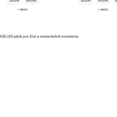
3000K
6000K
3000K
4000K
+ ďalšie
+ ďalšie
GB LED pásik pre živé a nastaviteľné osvetlenie.