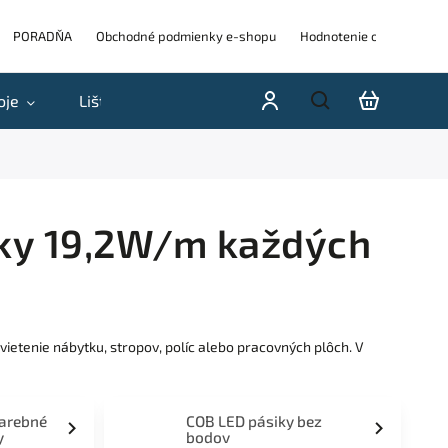
PORADŇA
Obchodné podmienky e-shopu
Hodnotenie obchodu
oje
Lišty
Akcie a výpredaje
Blog
H
oky 19,2W/m každých
etenie nábytku, stropov, políc alebo pracovných plôch. V
farebné
COB LED pásiky bez
y
bodov