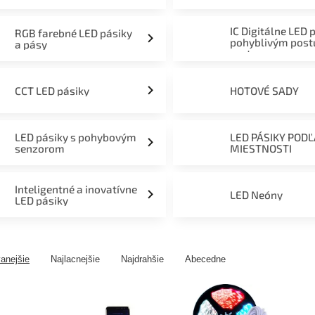
mieru 12V, 24V a 230V
IC Digitálne LED 
RGB farebné LED pásiky
pohyblivým pos
a pásy
svetom
CCT LED pásiky
HOTOVÉ SADY
LED pásiky s pohybovým
LED PÁSIKY POD
senzorom
MIESTNOSTI
Inteligentné a inovatívne
LED Neóny
LED pásiky
anejšie
Najlacnejšie
Najdrahšie
Abecedne