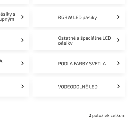
pásiky s
RGBW LED pásiky
tupným
Ostatné a špeciálne LED
pásiky
ĽA
PODĽA FARBY SVETLA
VODEODOLNÉ LED
2
položiek celkom