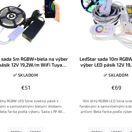
r sada 5m RGBW+biela na výber
LedStar sada 10m RGBW
pásik 12V 19,2W/m WiFi Tuya
výber LED pásik 12V 1
ádač 230V zdroj do zásuvky,
ovládač 230V zdroj do
✅ SKLADOM
✅ SKLADOM
konektory
konektory
€51
€69
lhý RGBW LED Silne svietivý pásik s
10m dlhý RGBW LED Silne sviet
ými a samostatnými bielymi diódami,
farebnými a samostatnými biel
iela farba podľa výberu. Sada s RF WiFi
pričom Biela farba podľa výber
 ovládaním, so zdrojom na 230V a s
ovládačom s prstencom farieb, 
konektormi.
230V a s konektormi