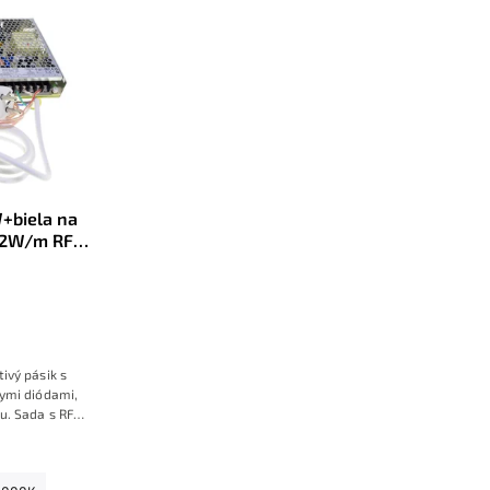
+biela na
9,2W/m RF
 zásuvky,
ivý pásik s
ymi diódami,
u. Sada s RF
so zdrojom na
.