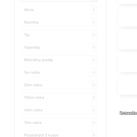
Akcia
0
Novinka
0
Tip
0
Výpredaj
0
Metrážny predaj
0
5m rolka
0
50m rolka
0
100m rolka
0
40m rolka
0
Najpredáv
10m rolka
0
Posledných 5 kusov
0