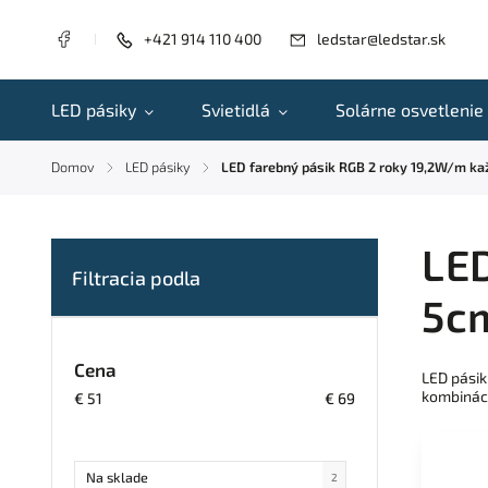
+421 914 110 400
ledstar@ledstar.sk
LED pásiky
Svietidlá
Solárne osvetlenie
Domov
LED pásiky
LED farebný pásik RGB 2 roky 19,2W/m k
/
/
LED
5c
Cena
LED pásik
kombináci
€
51
€
69
Na sklade
2