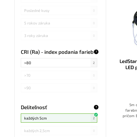
Posledné kusy
0
5 rokov záruka
0
3 roky záruka
0
CRI (Ra) - index podania farieb
?
LedSta
>80
2
LED 
ovl
>70
0
>90
0
5m d
Deliteľnosť
?
farebn
pričom B
každých 5cm
2
Tuya
každých 2,5cm
0