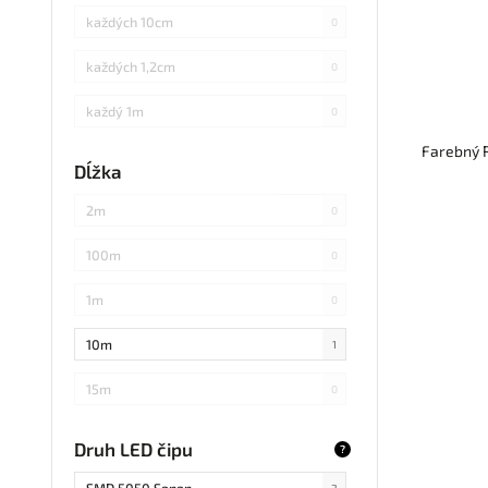
každých 10cm
0
každých 1,2cm
0
každý 1m
0
Farebný R
každých 3cm
0
Dĺžka
každých 20cm
0
2m
0
každých 4cm
0
100m
0
každých 2cm
0
1m
0
každých 17cm
0
10m
1
5
0
15m
0
každých 7,1cm
0
20m
0
Druh LED čipu
?
každých 1,5cm
0
25m
0
SMD 5050 Sanan
2