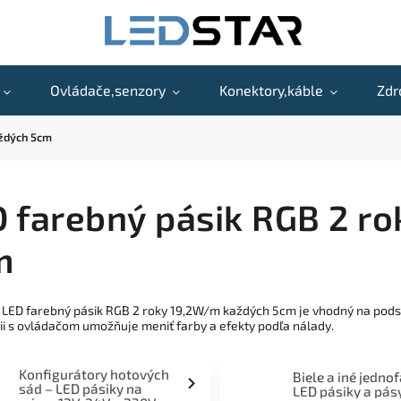
Ovládače,senzory
Konektory,káble
Zdr
aždých 5cm
 farebný pásik RGB 2 r
m
 LED farebný pásik RGB 2 roky 19,2W/m každých 5cm je vhodný na podsvi
i s ovládačom umožňuje meniť farby a efekty podľa nálady.
Konfigurátory hotových
Biele a iné jedno
sád – LED pásiky na
LED pásiky a pás