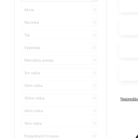
Akcia
0
Novinka
0
Tip
0
Výpredaj
0
Metrážny predaj
0
5m rolka
0
50m rolka
0
100m rolka
0
Najpredáv
40m rolka
0
10m rolka
0
Posledných 5 kusov
0