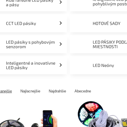
RGB farebné LED pásiky
pohyblivým pos
a pásy
svetom
CCT LED pásiky
HOTOVÉ SADY
LED pásiky s pohybovým
LED PÁSIKY POD
senzorom
MIESTNOSTI
Inteligentné a inovatívne
LED Neóny
LED pásiky
anejšie
Najlacnejšie
Najdrahšie
Abecedne