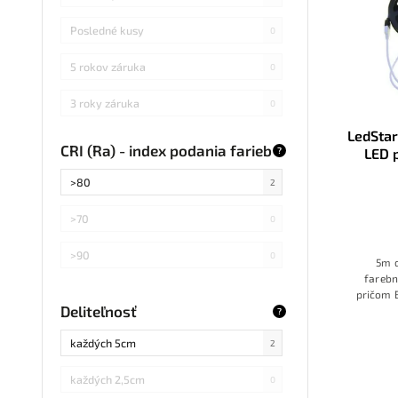
Posledné kusy
0
5 rokov záruka
0
3 roky záruka
0
LedSta
CRI (Ra) - index podania farieb
LED 
?
ovl
>80
2
>70
0
>90
0
5m d
farebn
pričom B
Deliteľnosť
Tuya
?
každých 5cm
2
každých 2,5cm
0