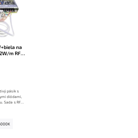
+biela na
9,2W/m RF
 zásuvky,
ivý pásik s
ymi diódami,
u. Sada s RF
so zdrojom na
.
6000K