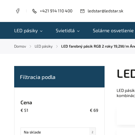
+421 914 110 400
ledstar@ledstar.sk
LED pásiky
Svietidlá
Solárne osvetlenie
Domov
LED pásiky
LED farebný pásik RGB 2 roky 19,2W/m Án
/
/
LED
LED pásik
kombináci
Cena
€
51
€
69
Na sklade
2