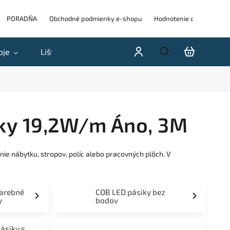
PORADŇA
Obchodné podmienky e-shopu
Hodnotenie obchodu
oje
Lišty
Akcie a výpredaje
Blog
H
oky 19,2W/m Áno, 3M
ie nábytku, stropov, políc alebo pracovných plôch. V
farebné
COB LED pásiky bez
y
bodov
pásiky s