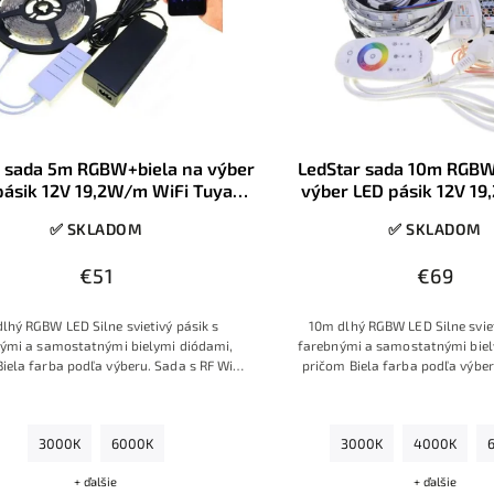
r sada 5m RGBW+biela na výber
LedStar sada 10m RGBW
pásik 12V 19,2W/m WiFi Tuya
výber LED pásik 12V 1
ádač 230V zdroj do zásuvky,
ovládač 230V zdroj do
✅ SKLADOM
✅ SKLADOM
konektory
konektory
€51
€69
lhý RGBW LED Silne svietivý pásik s
10m dlhý RGBW LED Silne sviet
ými a samostatnými bielymi diódami,
farebnými a samostatnými biel
iela farba podľa výberu. Sada s RF WiFi
pričom Biela farba podľa výber
 ovládaním, so zdrojom na 230V a s
ovládačom s prstencom farieb, 
konektormi.
230V a s konektormi
3000K
6000K
3000K
4000K
+ ďalšie
+ ďalšie