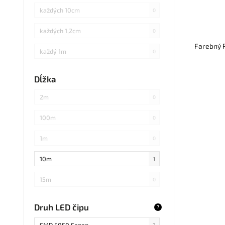
každých 10cm
0
každých 1,2cm
0
Farebný R
každý 1m
0
každých 3cm
0
Dĺžka
každých 20cm
0
2m
0
každých 4cm
0
100m
0
každých 2cm
0
1m
0
každých 17cm
0
10m
1
5
0
15m
0
každých 7,1cm
0
20m
0
Druh LED čipu
?
každých 1,5cm
0
25m
0
SMD 5050 Sanan
2