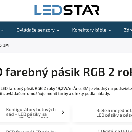
Ovládače,senzory
Konektory,káble
Zdr
o, 3M
 farebný pásik RGB 2 r
 LED farebný pásik RGB 2 roky 19,2W/m Áno, 3M je vhodný na podsvieten
i s ovládačom umožňuje meniť farby a efekty podľa nálady.
Konfigurátory hotových
Biele a iné jedno
sád – LED pásiky na
LED pásiky a pás
mieru 12V, 24V a 230V
IC Digitálne LED 