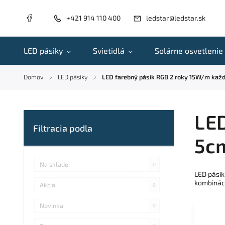
+421 914 110 400
ledstar@ledstar.sk
LED pásiky
Svietidlá
Solárne osvetlenie
Domov
LED pásiky
LED farebný pásik RGB 2 roky 15W/m kaž
/
/
LED
5c
Na sklade
0
LED pásik
kombináci
Akcia
0
Novinka
0