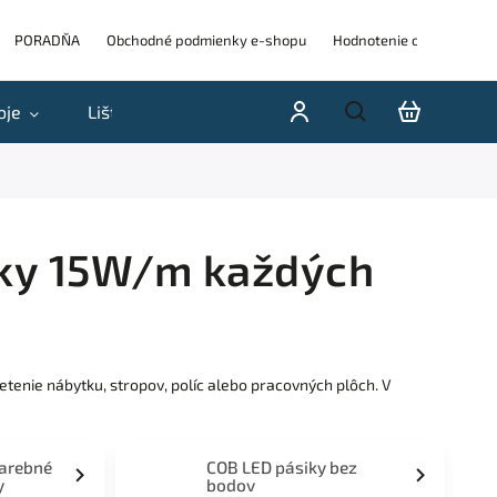
PORADŇA
Obchodné podmienky e-shopu
Hodnotenie obchodu
oje
Lišty
Akcie a výpredaje
Blog
H
oky 15W/m každých
tenie nábytku, stropov, políc alebo pracovných plôch. V
farebné
COB LED pásiky bez
y
bodov