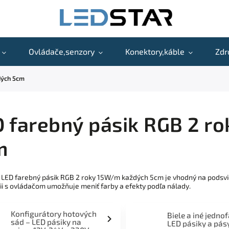
Ovládače,senzory
Konektory,káble
Zdr
dých 5cm
 farebný pásik RGB 2 r
m
 LED farebný pásik RGB 2 roky 15W/m každých 5cm je vhodný na podsvie
i s ovládačom umožňuje meniť farby a efekty podľa nálady.
Konfigurátory hotových
Biele a iné jedno
sád – LED pásiky na
LED pásiky a pás