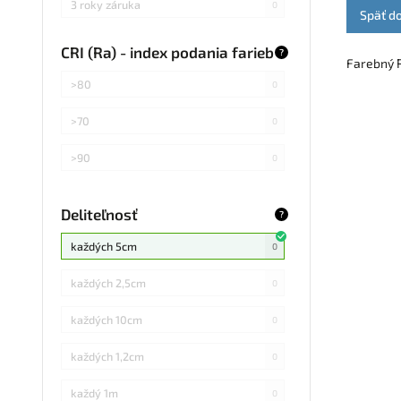
3 roky záruka
0
Späť d
CRI (Ra) - index podania farieb
?
Farebný R
>80
0
>70
0
>90
0
Deliteľnosť
?
každých 5cm
0
každých 2,5cm
0
každých 10cm
0
každých 1,2cm
0
každý 1m
0