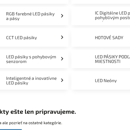
mieru 12V, 24V a 230V
IC Digitálne LED 
RGB farebné LED pásiky
pohyblivým pos
a pásy
svetom
CCT LED pásiky
HOTOVÉ SADY
LED pásiky s pohybovým
LED PÁSIKY POD
senzorom
MIESTNOSTI
Inteligentné a inovatívne
LED Neóny
LED pásiky
kty ešte len pripravujeme.
 ale pozrieť na ostatné kategórie.