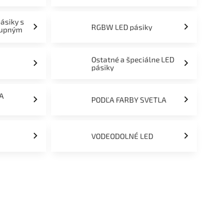
pásiky s
RGBW LED pásiky
tupným
Ostatné a špeciálne LED
pásiky
ĽA
PODĽA FARBY SVETLA
VODEODOLNÉ LED