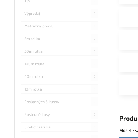
Tip
0
Výpredaj
0
Metrážny predaj
0
5m rolka
0
50m rolka
0
100m rolka
0
40m rolka
0
10m rolka
0
Posledných 5 kusov
0
Posledné kusy
0
Produ
5 rokov záruka
0
Môžete sa