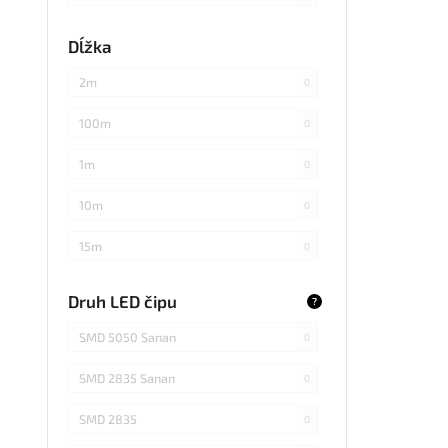
každých 3cm
0
Dĺžka
každých 20cm
0
2m
0
každých 4cm
0
100m
0
každých 2cm
0
1m
0
každých 17cm
0
10m
0
5
0
15m
0
každých 7,1cm
0
20m
0
Druh LED čipu
?
každých 1,5cm
0
25m
0
SMD 5050 Sanan
0
každých 6cm
0
30m
0
SMD 2835 Sanan
0
3m
0
SMD 2835
0