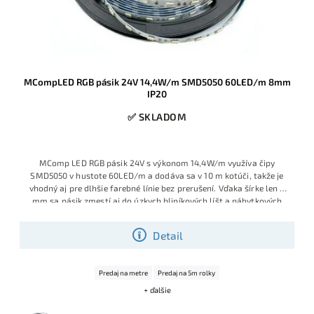
MCompLED RGB pásik 24V 14,4W/m SMD5050 60LED/m 8mm
IP20
✅ SKLADOM
MComp LED RGB pásik 24V s výkonom 14,4W/m využíva čipy
SMD5050 v hustote 60LED/m a dodáva sa v 10 m kotúči, takže je
vhodný aj pre dlhšie farebné línie bez prerušení. Vďaka šírke len 8
mm sa pásik zmestí aj do úzkych hliníkových líšt a nábytkových
drážok, kde bežné 10 mm RGB pásy nepasujú.
Detail
Predaj na metre
Predaj na 5m rolky
+ ďalšie