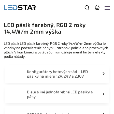
LED pásik farebný, RGB 2 roky
14,4W/m 2mm výška
LED pásik LED pásik farebný, RGB 2 roky 14,4W/m 2mm výška je
vhodný na podsvietenie nábytku, stropov, políc alebo pracovných
plôch. V kombinácii s ovládačom umožňuje meniť farby a efekty
podľa nálady.
Konfigurátory hotových sád – LED
pásiky na mieru 12V, 24V a 230V
Biele a iné jednofarebné LED pásiky a
pásy