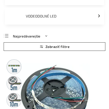
VODEODOLNÉ LED
Najpredávanejšie
Najlacnejšie
Najdrahšie
Abecedne
Metrážny
predaj
5m
rolka
10m
rolka