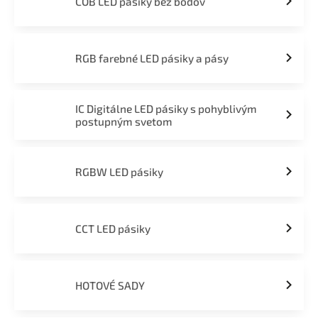
COB LED pásiky bez bodov
RGB farebné LED pásiky a pásy
IC Digitálne LED pásiky s pohyblivým
postupným svetom
RGBW LED pásiky
CCT LED pásiky
HOTOVÉ SADY