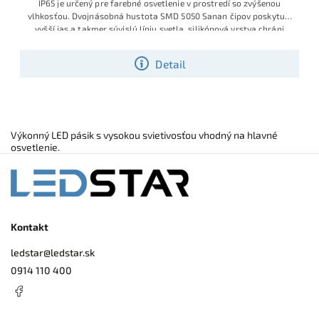
IP65 je určený pre farebné osvetlenie v prostredí so zvýšenou
vlhkosťou. Dvojnásobná hustota SMD 5050 Sanan čipov poskytuje
vyšší jas a takmer súvislú líniu svetla, silikónová vrstva chráni
pásik pred vodou, oterom a nečistotami. Samolepiaca 3M páska
na medenom podklade zaručuje dobrý odvod tepla, pásik je
Detail
deliteľný každých 5 cm, stmievateľný a v kombinácii s vhodným
RGB ovládačom zvládne aj Dennú bielu farbu.
Výkonný LED pásik s vysokou svietivosťou vhodný na hlavné
osvetlenie.
Kontakt
ledstar
@
ledstar.sk
0914 110 400