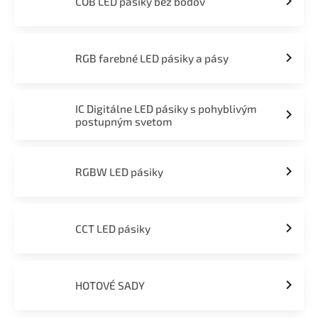
COB LED pásiky bez bodov
RGB farebné LED pásiky a pásy
IC Digitálne LED pásiky s pohyblivým
postupným svetom
RGBW LED pásiky
CCT LED pásiky
HOTOVÉ SADY