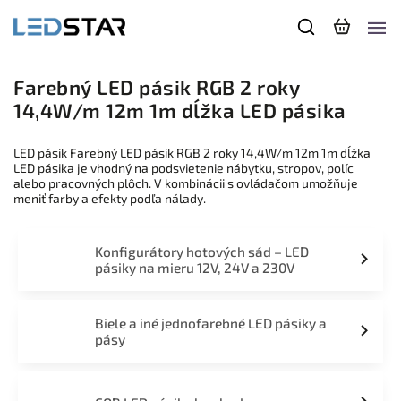
Farebný LED pásik RGB 2 roky
14,4W/m 12m 1m dĺžka LED pásika
LED pásik Farebný LED pásik RGB 2 roky 14,4W/m 12m 1m dĺžka
LED pásika je vhodný na podsvietenie nábytku, stropov, políc
alebo pracovných plôch. V kombinácii s ovládačom umožňuje
meniť farby a efekty podľa nálady.
Konfigurátory hotových sád – LED
pásiky na mieru 12V, 24V a 230V
Biele a iné jednofarebné LED pásiky a
pásy