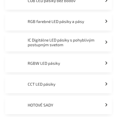
COB LED pásiky bez bodov
RGB farebné LED pásiky a pásy
IC Digitálne LED pásiky s pohyblivým
postupným svetom
RGBW LED pásiky
CCT LED pásiky
HOTOVÉ SADY