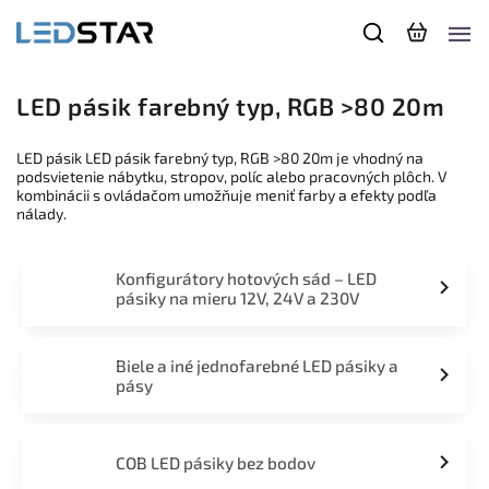
LED pásik farebný typ, RGB >80 20m
LED pásik LED pásik farebný typ, RGB >80 20m je vhodný na
podsvietenie nábytku, stropov, políc alebo pracovných plôch. V
kombinácii s ovládačom umožňuje meniť farby a efekty podľa
nálady.
Konfigurátory hotových sád – LED
pásiky na mieru 12V, 24V a 230V
Biele a iné jednofarebné LED pásiky a
pásy
COB LED pásiky bez bodov