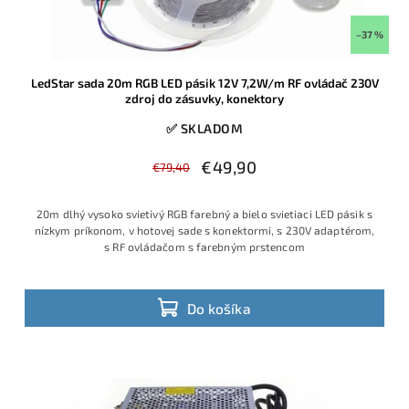
–37 %
LedStar sada 20m RGB LED pásik 12V 7,2W/m RF ovládač 230V
zdroj do zásuvky, konektory
✅ SKLADOM
€49,90
€79,40
20m dlhý vysoko svietivý RGB farebný a bielo svietiaci LED pásik s
nízkym príkonom, v hotovej sade s konektormi, s 230V adaptérom,
s RF ovládačom s farebným prstencom
Do košíka