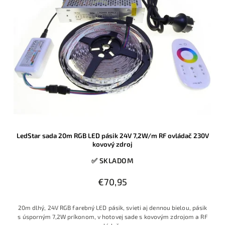
LedStar sada 20m RGB LED pásik 24V 7,2W/m RF ovládač 230V
kovový zdroj
✅ SKLADOM
€70,95
20m dlhý, 24V RGB farebný LED pásik, svieti aj dennou bielou, pásik
s úsporným 7,2W príkonom, v hotovej sade s kovovým zdrojom a RF