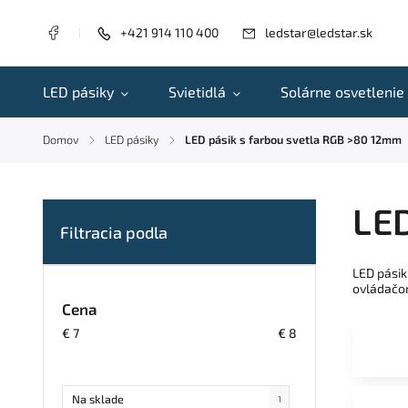
+421 914 110 400
ledstar@ledstar.sk
LED pásiky
Svietidlá
Solárne osvetlenie
Domov
LED pásiky
LED pásik s farbou svetla RGB >80 12mm
/
/
LED
LED pásik
ovládačom
Cena
€
7
€
8
Na sklade
1