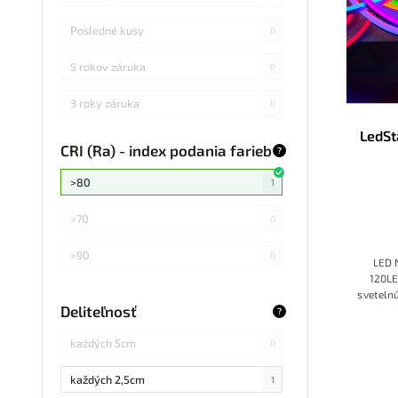
Posledné kusy
0
5 rokov záruka
0
3 roky záruka
0
LedSt
CRI (Ra) - index podania farieb
?
>80
1
>70
0
>90
0
LED 
120LE
svetelnú
Deliteľnosť
?
každých 5cm
0
každých 2,5cm
1