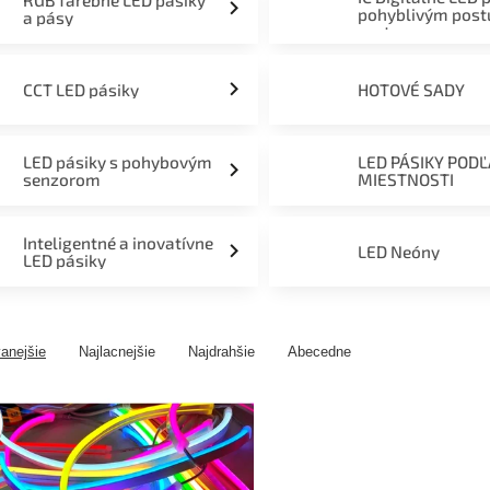
RGB farebné LED pásiky
pohyblivým pos
a pásy
svetom
CCT LED pásiky
HOTOVÉ SADY
LED pásiky s pohybovým
LED PÁSIKY POD
senzorom
MIESTNOSTI
Inteligentné a inovatívne
LED Neóny
LED pásiky
anejšie
Najlacnejšie
Najdrahšie
Abecedne
ny