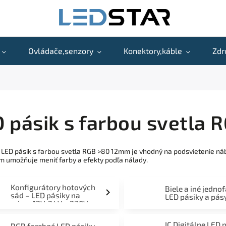
Ovládače,senzory
Konektory,káble
Zdr
 pásik s farbou svetla
 LED pásik s farbou svetla RGB >80 12mm je vhodný na podsvietenie náby
 umožňuje meniť farby a efekty podľa nálady.
Konfigurátory hotových
Biele a iné jedno
sád – LED pásiky na
LED pásiky a pás
mieru 12V, 24V a 230V
IC Digitálne LED 