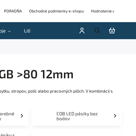
PORADŇA
Obchodné podmienky e-shopu
Hodnotenie obchodu
oje
Lišty
Akcie a výpredaje
Blog
H
 RGB >80 12mm
tku, stropov, políc alebo pracovných plôch. V kombinácii s
farebné
COB LED pásiky bez
y
bodov
pásiky s