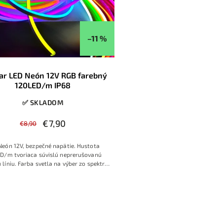
–11 %
ar LED Neón 12V RGB farebný
120LED/m IP68
✅ SKLADOM
€7,90
€8,90
Neón 12V, bezpečné napätie. Hustota
D/m tvoriaca súvislú neprerušovanú
 líniu. Farba svetla na výber zo spektra
256 farieb, vrátane bielej farby.