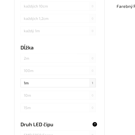
Farebný R
každých 10cm
0
každých 1,2cm
0
každý 1m
0
každých 3cm
0
Dĺžka
každých 20cm
0
2m
0
každých 4cm
0
100m
0
každých 2cm
0
1m
1
každých 17cm
0
10m
0
5
0
15m
0
každých 7,1cm
0
20m
0
Druh LED čipu
?
každých 1,5cm
0
25m
0
SMD 5050 Sanan
0