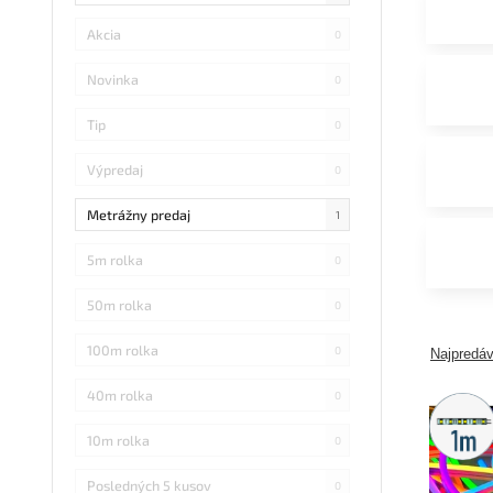
Akcia
0
Novinka
0
Tip
0
Výpredaj
0
Metrážny predaj
1
5m rolka
0
50m rolka
0
100m rolka
0
Najpredáv
40m rolka
0
Metráž
predaj
10m rolka
0
Posledných 5 kusov
0