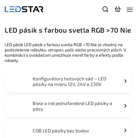
LED pásik s farbou svetla RGB >70 Nie
LED pásik LED pásik s farbou svetla RGB >70 Nie je vhodný na
podsvietenie nábytku, stropov, políc alebo pracovných plôch. V
kombinácii s ovládačom umožňuje meniť farby a efekty podľa
nálady.
Konfigurátory hotových sád – LED
pásiky na mieru 12V, 24V a 230V
Biele a iné jednofarebné LED pásiky a
pásy
COB LED pásiky bez bodov