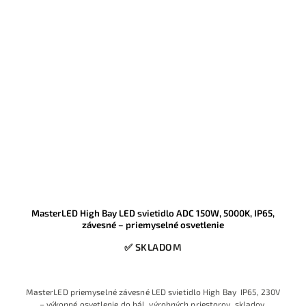
MasterLED High Bay LED svietidlo ADC 150W, 5000K, IP65,
závesné – priemyselné osvetlenie
✅ SKLADOM
MasterLED priemyselné závesné LED svietidlo High Bay IP65, 230V
– výkonné osvetlenie do hál, výrobných priestorov, skladov,