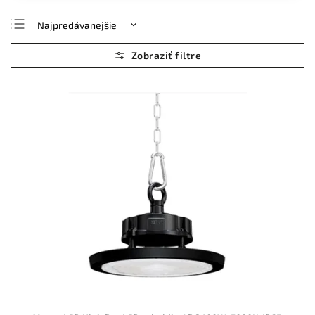
Najpredávanejšie
Najlacnejšie
Najdrahšie
Abecedne