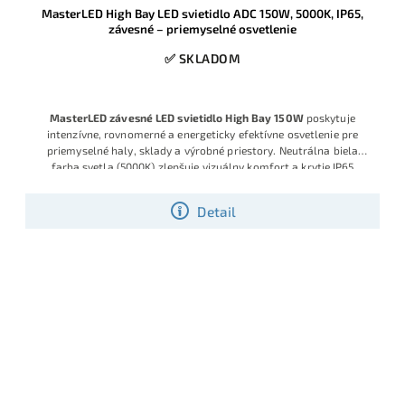
MasterLED High Bay LED svietidlo ADC 150W, 5000K, IP65,
závesné – priemyselné osvetlenie
✅ SKLADOM
MasterLED závesné LED svietidlo High Bay 150W
poskytuje
intenzívne, rovnomerné a energeticky efektívne osvetlenie pre
priemyselné haly, sklady a výrobné priestory. Neutrálna biela
farba svetla (5000K) zlepšuje vizuálny komfort a krytie IP65
zabezpečuje spoľahlivú prevádzku aj v prašnom či vlhkom
prostredí.
Detail