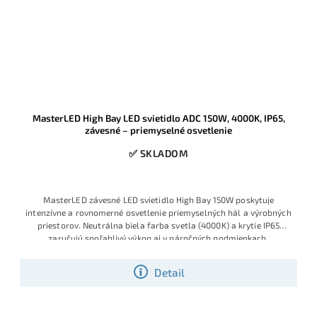
MasterLED High Bay LED svietidlo ADC 150W, 4000K, IP65,
závesné – priemyselné osvetlenie
✅ SKLADOM
MasterLED závesné LED svietidlo High Bay 150W poskytuje
intenzívne a rovnomerné osvetlenie priemyselných hál a výrobných
priestorov. Neutrálna biela farba svetla (4000K) a krytie IP65
zaručujú spoľahlivý výkon aj v náročných podmienkach.
Detail