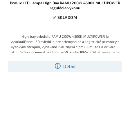
Brolux LED Lampa High Bay RAMU 200W 4500K MULTIPOWER
regulácia výkonu
✅ SKLADOM
High bay svietidlo RAMU 200W 4500K MULTIPOWER je
vysokoúčinné LED svietidlo pre priemyselné a logistické priestory s
vysokými stropmi, vybavené kvalitnými čipmi Lumileds a driverom
Lifud. Vďaka účinnosti až 180 lm/W, krytiu IP65/IK09, stmievanie 1–
10 V a funkcii MULTIPOWER pre možnosť nastavenia výkonu
115/155/200 W ponúka mimoriadne úspornú a spoľahlivú náhradu
Detail
za výbojkové svietidlá.