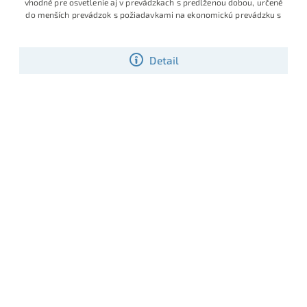
vhodné pre osvetlenie aj v prevádzkach s predlženou dobou, určené
do menších prevádzok s požiadavkami na ekonomickú prevádzku s
Detail