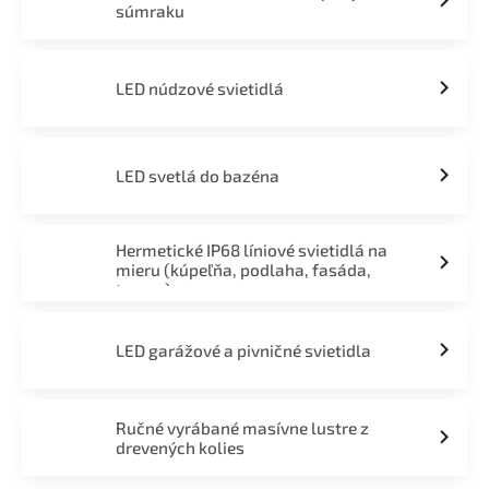
súmraku
LED núdzové svietidlá
LED svetlá do bazéna
Hermetické IP68 líniové svietidlá na
mieru (kúpeľňa, podlaha, fasáda,
terasa)
LED garážové a pivničné svietidla
Ručné vyrábané masívne lustre z
drevených kolies