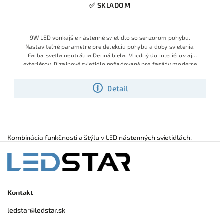
✅ SKLADOM
9W LED vonkajšie nástenné svietidlo so senzorom pohybu.
Nastaviteľné parametre pre detekciu pohybu a doby svietenia.
Farba svetla neutrálna Denná biela. Vhodný do interiérov aj
exteriérov. Dizajnové svietidlo požadované pre fasády moderne
riešených
Detail
Kombinácia funkčnosti a štýlu v LED nástenných svietidlách.
Kontakt
ledstar
@
ledstar.sk