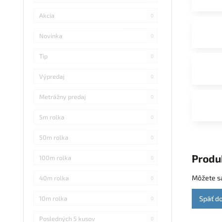
Akcia
0
Novinka
0
Tip
0
Výpredaj
0
Metrážny predaj
0
5m rolka
0
50m rolka
0
Produ
100m rolka
0
Môžete sa
40m rolka
0
10m rolka
Späť d
0
Posledných 5 kusov
0