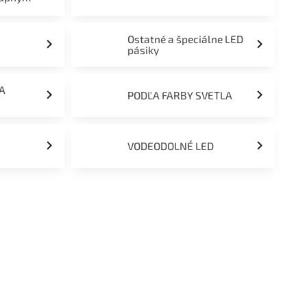
Ostatné a špeciálne LED
pásiky
ĽA
PODĽA FARBY SVETLA
VODEODOLNÉ LED