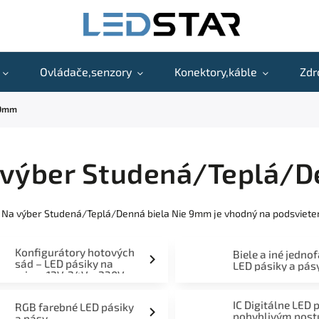
Ovládače,senzory
Konektory,káble
Zdr
 9mm
 výber Studená/Teplá/D
 Na výber Studená/Teplá/Denná biela Nie 9mm je vhodný na podsvieteni
Konfigurátory hotových
Biele a iné jedno
sád – LED pásiky na
LED pásiky a pás
mieru 12V, 24V a 230V
IC Digitálne LED 
RGB farebné LED pásiky
pohyblivým pos
a pásy