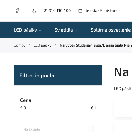
+421 914 110 400
ledstar@ledstar.sk
LED pásiky
Svietidlá
Solárne osvetlenie
Domov
LED pásiky
Na výber Studená/Teplá/Denná biela Nie
/
/
Na
LED pásik
Cena
€
0
€
1
Na sklade
0