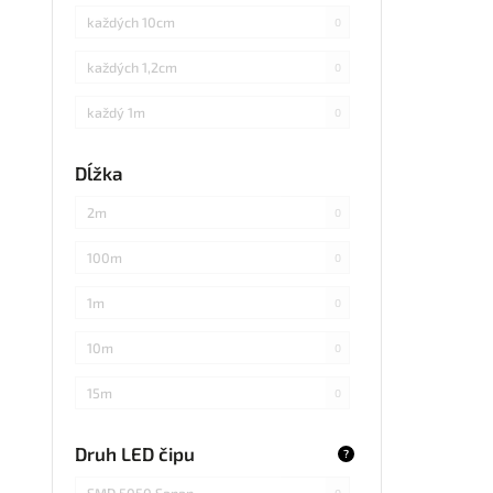
každých 10cm
0
každých 1,2cm
0
každý 1m
0
každých 3cm
0
Dĺžka
každých 20cm
0
2m
0
každých 4cm
0
100m
0
každých 2cm
0
1m
0
každých 17cm
0
10m
0
5
0
15m
0
každých 7,1cm
0
20m
0
Druh LED čipu
?
každých 1,5cm
0
25m
0
SMD 5050 Sanan
0