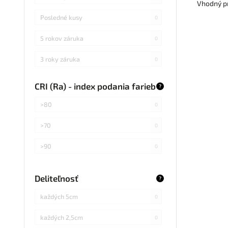
Vhodný pr
Posledné kusy
0
5 rokov záruka
0
3 roky záruka
0
CRI (Ra) - index podania farieb
?
>80
0
>70
0
>90
0
Deliteľnosť
?
každých 5cm
0
každých 2,5cm
0