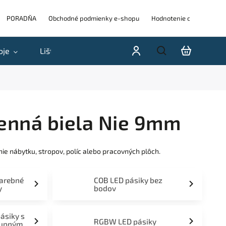
PORADŇA
Obchodné podmienky e-shopu
Hodnotenie obchodu
oje
Lišty
Akcie a výpredaje
Blog
H
enná biela Nie 9mm
e nábytku, stropov, políc alebo pracovných plôch.
farebné
COB LED pásiky bez
y
bodov
pásiky s
RGBW LED pásiky
tupným