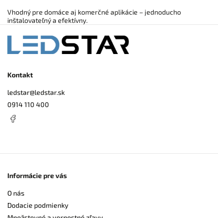
Vhodný pre domáce aj komerčné aplikácie – jednoducho
inštalovateľný a efektívny.
Kontakt
ledstar
@
ledstar.sk
0914 110 400
Informácie pre vás
O nás
Dodacie podmienky
Množstevné a vernostné zľavy