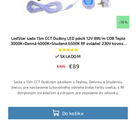
–15 %
LedStar sada 15m CCT Duálny LED pásik 12V 8W/m COB Tepla
3000K+Denná 4000K+Studená 6500K RF ovládač 230V kovový
zdroj
✅ SKLADOM
€89
€105
Sada s 15m CCT Duálnym pásikom s Teplou, Dennou a Studenou
bielou pre nastavenie ľubovoľného odtieňa bielej farby svetla, s RF
dotykovým ovládačom a zdrojom pre zapojenie do zásuvky.
Do košíka