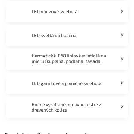
LED núdzové svietidlá
LED svetlá do bazéna
Hermetické IP68 líniové svietidlá na
mieru (kúpeľňa, podlaha, fasáda,
terasa)
LED garážové a pivničné svietidla
Ručné vyrábané masívne lustre z
drevených kolies