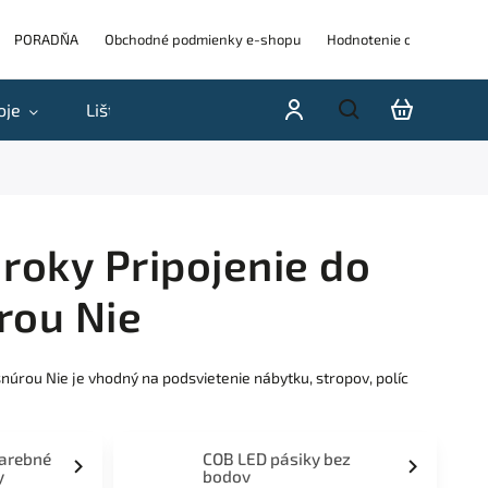
PORADŇA
Obchodné podmienky e-shopu
Hodnotenie obchodu
oje
Lišty
Akcie a výpredaje
Blog
H
roky Pripojenie do
rou Nie
núrou Nie je vhodný na podsvietenie nábytku, stropov, políc
farebné
COB LED pásiky bez
y
bodov