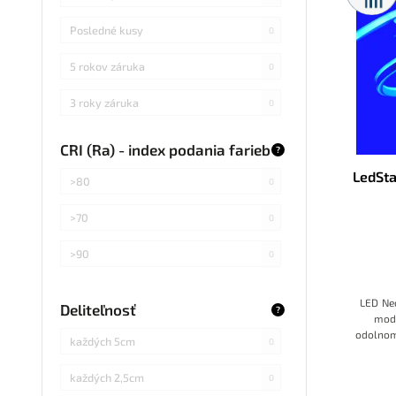
Posledné kusy
0
5 rokov záruka
0
3 roky záruka
0
CRI (Ra) - index podania farieb
?
LedSt
>80
0
>70
0
>90
0
LED Ne
Deliteľnosť
?
modr
odolnom
každých 5cm
0
každých 2,5cm
0