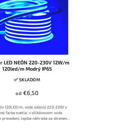
ar LED NEÓN 220-230V 12W/m
120led/m Modrý IP65
✅ SKLADOM
€6,50
od
ón 120LED/m, vode odolný 220-230V v
ej farbe svetla, v silikónovom vode
 prevedení, lepšia náhrada za sklenené
neónové reklamné nápisy