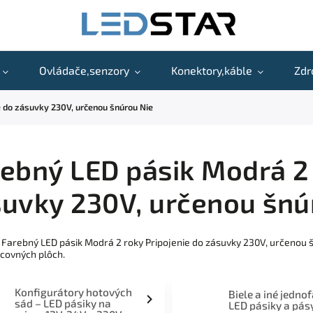
Ovládače,senzory
Konektory,káble
Zdr
e do zásuvky 230V, určenou šnúrou Nie
ebný LED pásik Modrá 2 
uvky 230V, určenou šnú
 Farebný LED pásik Modrá 2 roky Pripojenie do zásuvky 230V, určenou š
covných plôch.
Konfigurátory hotových
Biele a iné jedno
sád – LED pásiky na
LED pásiky a pás