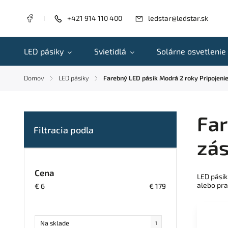
+421 914 110 400
ledstar@ledstar.sk
LED pásiky
Svietidlá
Solárne osvetlenie
Domov
LED pásiky
Farebný LED pásik Modrá 2 roky Pripojeni
/
/
Far
zás
Cena
LED pásik
alebo pra
€
6
€
179
Na sklade
1