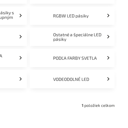
pásiky s
RGBW LED pásiky
tupným
Ostatné a špeciálne LED
pásiky
ĽA
PODĽA FARBY SVETLA
VODEODOLNÉ LED
1
položiek celkom