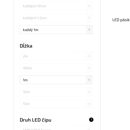
každých 10cm
0
každých 1,2cm
0
LED pásik
každý 1m
1
každých 3cm
0
Dĺžka
každých 20cm
0
2m
0
každých 4cm
0
100m
0
každých 2cm
0
1m
1
každých 17cm
0
10m
0
5
0
15m
0
každých 7,1cm
0
20m
0
Druh LED čipu
?
každých 1,5cm
0
25m
0
SMD 5050 Sanan
0