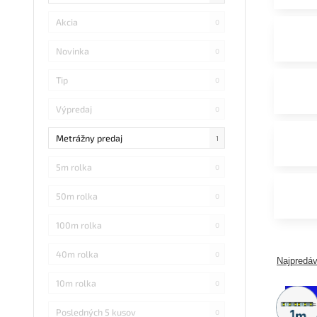
Akcia
0
Novinka
0
Tip
0
Výpredaj
0
Metrážny predaj
1
5m rolka
0
50m rolka
0
100m rolka
0
40m rolka
0
Najpredáv
10m rolka
0
Metráž
predaj
Posledných 5 kusov
0