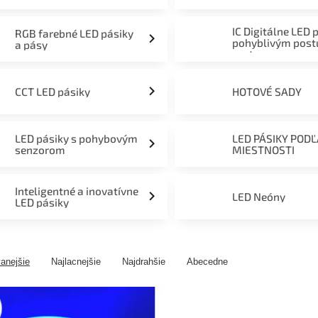
mieru 12V, 24V a 230V
IC Digitálne LED 
RGB farebné LED pásiky
pohyblivým pos
a pásy
svetom
CCT LED pásiky
HOTOVÉ SADY
LED pásiky s pohybovým
LED PÁSIKY POD
senzorom
MIESTNOSTI
Inteligentné a inovatívne
LED Neóny
LED pásiky
anejšie
Najlacnejšie
Najdrahšie
Abecedne
ny