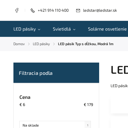
+421 914 110 400
ledstar@ledstar.sk
LED pásiky
Svietidlá
Solárne osvetlenie
Domov
LED pásiky
LED pásik Typ s dĺžkou, Modrá 1m
/
/
LED
LED pásik
Cena
€
6
€
179
Na sklade
1