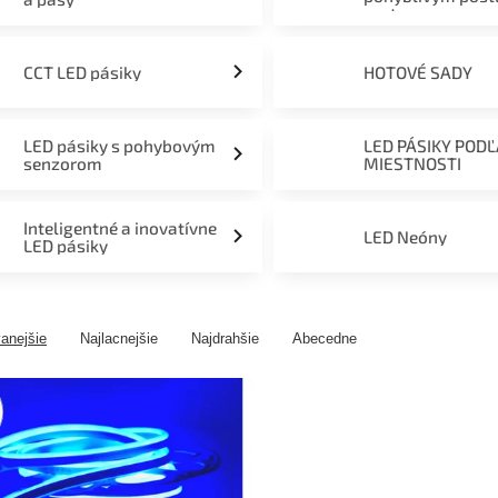
svetom
CCT LED pásiky
HOTOVÉ SADY
LED pásiky s pohybovým
LED PÁSIKY POD
senzorom
MIESTNOSTI
Inteligentné a inovatívne
LED Neóny
LED pásiky
anejšie
Najlacnejšie
Najdrahšie
Abecedne
ny