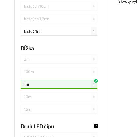
Skvelý vý
každých 10cm
0
každých 1,2cm
0
každý 1m
1
každých 3cm
0
Dĺžka
každých 20cm
0
2m
0
každých 4cm
0
100m
0
každých 2cm
0
1m
1
každých 17cm
0
10m
0
5
0
15m
0
každých 7,1cm
0
20m
0
Druh LED čipu
?
každých 1,5cm
0
25m
0
SMD 5050 Sanan
0