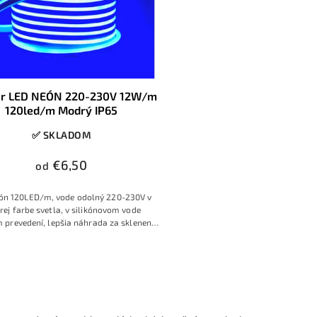
ar LED NEÓN 220-230V 12W/m
120led/m Modrý IP65
✅ SKLADOM
€6,50
od
ón 120LED/m, vode odolný 220-230V v
ej farbe svetla, v silikónovom vode
 prevedení, lepšia náhrada za sklenené
neónové reklamné nápisy