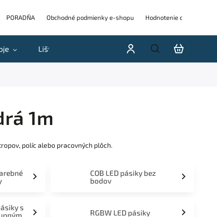
PORADŇA
Obchodné podmienky e-shopu
Hodnotenie obchodu
oje
Lišty
Akcie a výpredaje
Blog
H
drá 1m
tropov, políc alebo pracovných plôch.
farebné
COB LED pásiky bez
y
bodov
pásiky s
RGBW LED pásiky
tupným