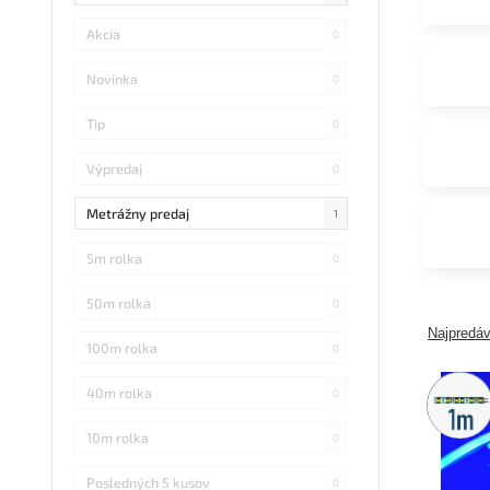
Akcia
0
Novinka
0
Tip
0
Výpredaj
0
Metrážny predaj
1
5m rolka
0
50m rolka
0
Najpredáv
100m rolka
0
Metráž
40m rolka
0
predaj
10m rolka
0
Posledných 5 kusov
0