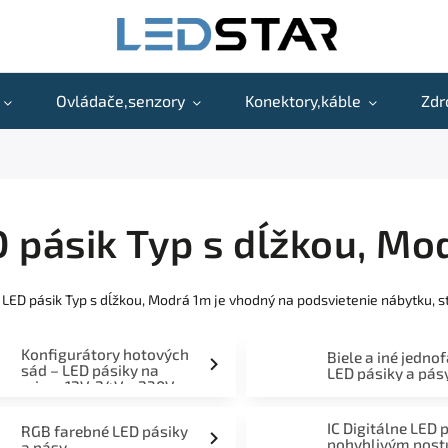
Ovládače,senzory
Konektory,káble
Zdr
 pásik Typ s dĺžkou, Mo
 LED pásik Typ s dĺžkou, Modrá 1m je vhodný na podsvietenie nábytku, s
Konfigurátory hotových
Biele a iné jedno
sád – LED pásiky na
LED pásiky a pás
mieru 12V, 24V a 230V
IC Digitálne LED 
RGB farebné LED pásiky
pohyblivým pos
a pásy