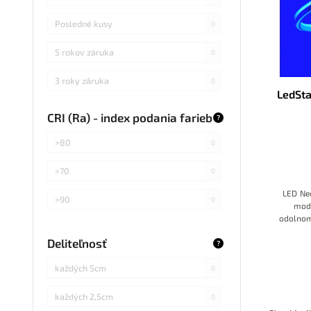
Posledné kusy
0
5 rokov záruka
0
3 roky záruka
0
LedSt
CRI (Ra) - index podania farieb
?
>80
0
>70
0
LED Ne
>90
0
modr
odolnom
Deliteľnosť
?
každých 5cm
0
každých 2,5cm
0