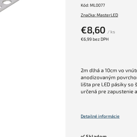
Kód:
ML0077
Značka:
MasterLED
€8,60
/ ks
€6,99 bez DPH
2m dlhá a 10cm vo vnútri
anodizovaným povrchom
lišta pre LED pásiky so 
určená pre zapustenie 
Detailné informácie
✅ Skladom