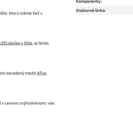
Komponenty
:
Vnútorná šírka
:
ište, ktorú máme tiež v
ED pásika v lište
, aj tento
sťami zaradený medzi
ATyp
ť v cenovo zvýhodnenom, viac