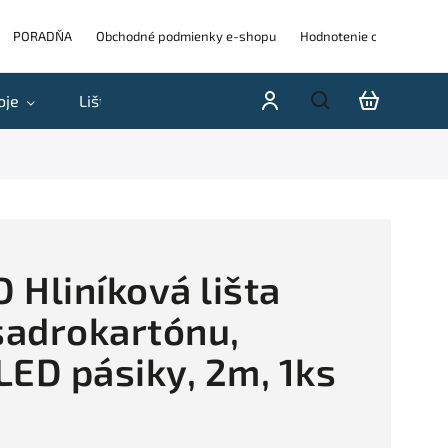
PORADŇA
Obchodné podmienky e-shopu
Hodnotenie obchodu
oje
Lišty
Akcie a výpredaje
Blog
H
 Hliníková lišta
adrokartónu,
 LED pásiky, 2m, 1ks