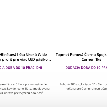
Brolux Hliníková lišta Satén,
Brolux Kryt Matný p
anodizovaný rohový profil pre LED
1k
pásiky do 10mm, 1m, 10ks
✅ SKLADOM
✅ SKL
0 x 1m Rohová hliníková lišta s anodizovaným
Jednometrový difúzor ty
ovrchom pre zvýšenú odolnosť voči poškodeniu
profilom zabezpečuje rovn
povrchu poškriabaním, lišta určená pre
zároveň dodáva lište el
miestnenie LED pásika do rohových priestorov
prevedenie znižuje oslne
osvetlenia v interiéri. Vh
profi