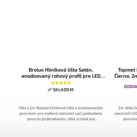
c Zápustná,
Topmet Koncová čierny krytka pre lištu
D pásiky do
Wide, 1ks
✅ SKLADOM
anodizovaným
Koncový kryt pre hliníkovú lištu Wide
1
či poškodeniu
p
epelne vodivá
LED pásika
u