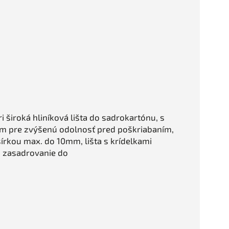
 široká hliníková lišta do sadrokartónu, s
 pre zvýšenú odolnosť pred poškriabaním,
šírkou max. do 10mm, lišta s krídelkami
a zasadrovanie do