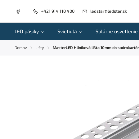
+421 914 110 400
ledstar@ledstar.sk
LED pásiky
Svietidlá
Solárne osvetlenie
Domov
Lišty
MasterLED Hliníková lišta 10mm do sadrokartónu
/
/