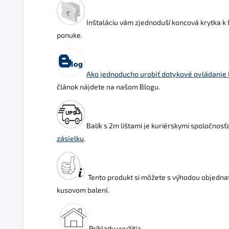
Inštaláciu vám zjednoduší koncová krytka k l
ponuke.
Ako jednoducho urobiť dotykové ovládanie L
článok nájdete na našom Blogu.
Balík s 2m lištami je kuriérskymi spoločno
zásielku
.
Tento produkt si môžete s výhodou objedna
kusovom balení.
Príklady využitia