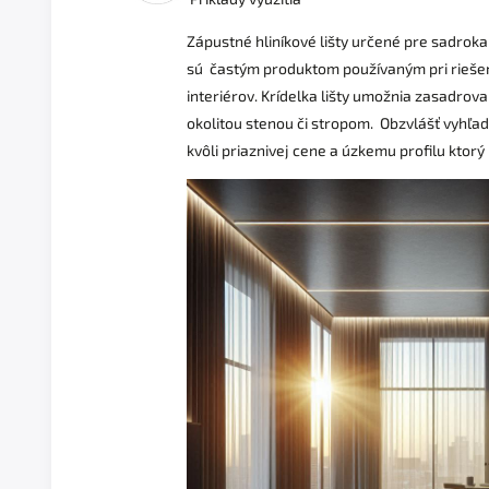
Zápustné hliníkové lišty určené pre sadroka
sú častým produktom používaným pri rieše
interiérov. Krídelka lišty umožnia zasadrovan
okolitou stenou či stropom. Obzvlášť vyhľa
kvôli priaznivej cene a úzkemu profilu ktorý