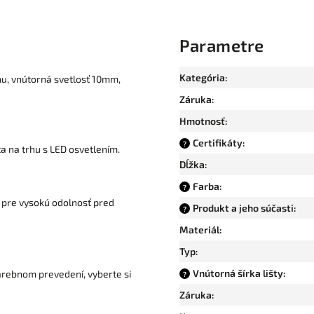
Parametre
Kategória
:
nu, vnútorná svetlosť 10mm,
Záruka
:
Hmotnosť
:
Certifikáty
:
?
na trhu s LED osvetlením.
Dĺžka
:
Farba
:
?
 pre vysokú odolnosť pred
Produkt a jeho súčasti
:
?
Materiál
:
Typ
:
Vnútorná šírka lišty
:
arebnom prevedení, vyberte si
?
Záruka
: