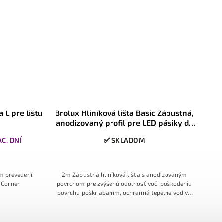
re lišty Satén, 1m,
Brolux Koncová krytka pre rohovú lišt
s
Satén, 1ks
ADOM
✅ SKLADOM
pu Satén s jemne oblým
Koncový kryt pre rohovú hliníkovú lištu Satén,
omerný rozptyl svetla a
prevedenie bez otvoru
egantný vzhľad. Matné
nie a zlepšuje estetiku
odný pre rohové hliníkové
ly.