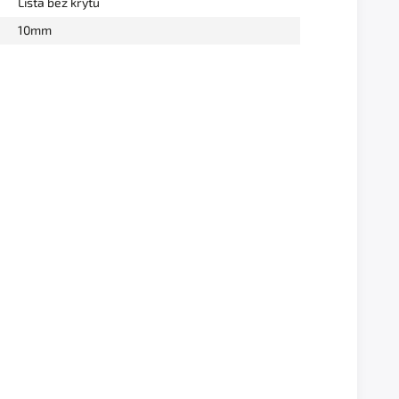
Lišta bez krytu
10mm