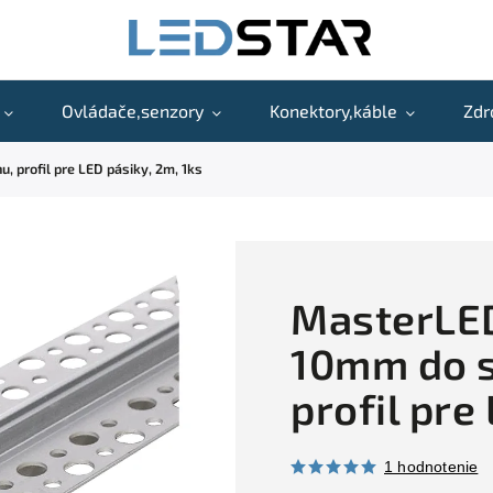
Ovládače,senzory
Konektory,káble
Zdr
, profil pre LED pásiky, 2m, 1ks
MasterLED
10mm do s
profil pre
1 hodnotenie