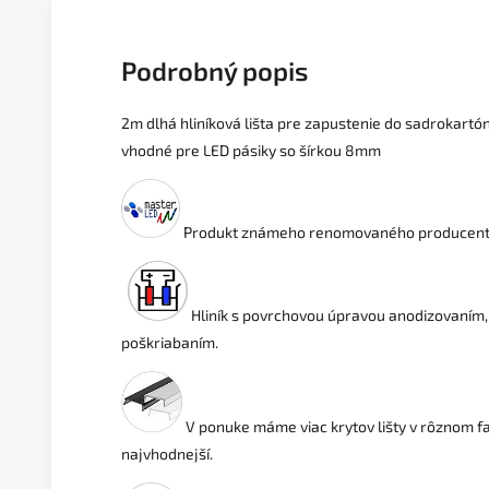
Podrobný popis
2m dlhá hliníková lišta pre zapustenie do sadrokartó
vhodné pre LED pásiky so šírkou 8mm
Produkt známeho renomovaného producenta 
Hliník s povrchovou úpravou anodizovaním,
poškriabaním.
V ponuke máme viac krytov lišty v rôznom f
najvhodnejší.