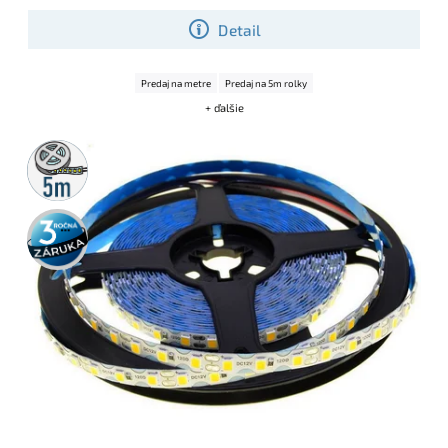
Detail
Predaj na metre
Predaj na 5m rolky
+ ďalšie
5m
rolka
3 roky
záruka