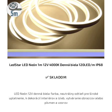
5m
rolka
LedStar LED Neón 1m 12V 4000K Denná biela 120LED/m IP68
✅ SKLADOM
LED Neón 12V denná biela farba, neutrálny odtieň pre široké
uplatnenie, k dekorácií interiérov a izieb, vytváranie obrazcov alebo
písmen a vzorov