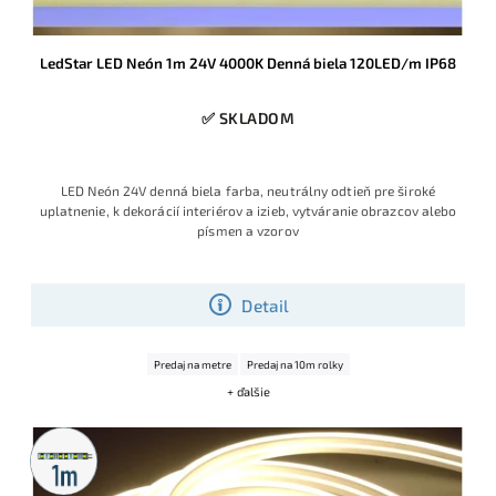
LedStar LED Neón 1m 24V 4000K Denná biela 120LED/m IP68
✅ SKLADOM
LED Neón 24V denná biela farba, neutrálny odtieň pre široké
uplatnenie, k dekorácií interiérov a izieb, vytváranie obrazcov alebo
písmen a vzorov
Detail
Predaj na metre
Predaj na 10m rolky
+ ďalšie
Metrážny
predaj