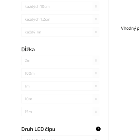
hrubým
každých 10cm
0
diódami 
každých 1,2cm
0
Vhodný pr
každý 1m
0
každých 3cm
0
Dĺžka
každých 20cm
0
2m
0
každých 4cm
1
100m
0
každých 2cm
0
1m
0
každých 17cm
0
10m
0
5
0
15m
0
každých 7,1cm
0
20m
0
Druh LED čipu
?
každých 1,5cm
0
25m
0
SMD 5050 Sanan
0