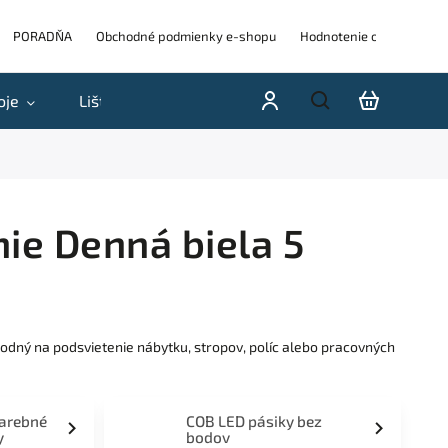
PORADŇA
Obchodné podmienky e-shopu
Hodnotenie obchodu
oje
Lišty
Akcie a výpredaje
Blog
H
ie Denná biela 5
odný na podsvietenie nábytku, stropov, políc alebo pracovných
farebné
COB LED pásiky bez
y
bodov