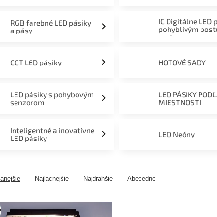
mieru 12V, 24V a 230V
IC Digitálne LED 
RGB farebné LED pásiky
pohyblivým pos
a pásy
svetom
CCT LED pásiky
HOTOVÉ SADY
LED pásiky s pohybovým
LED PÁSIKY POD
senzorom
MIESTNOSTI
Inteligentné a inovatívne
LED Neóny
LED pásiky
anejšie
Najlacnejšie
Najdrahšie
Abecedne