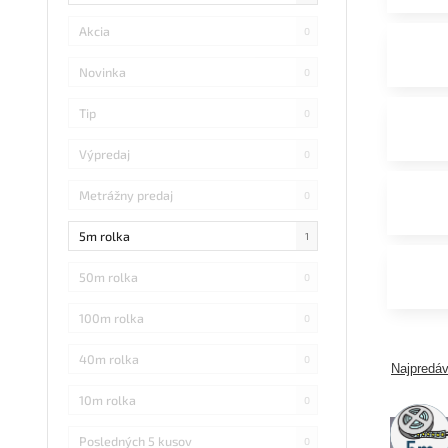
Akcia
0
Novinka
0
Tip
0
Výpredaj
0
Metrážny predaj
0
5m rolka
1
50m rolka
0
100m rolka
0
40m rolka
0
Najpredáv
10m rolka
0
5m
rolka
Posledných 5 kusov
0