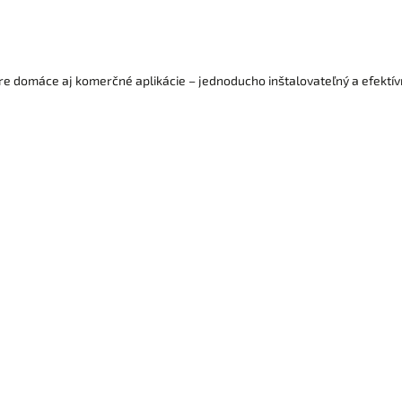
 PCB podkladom a selektovanými LED
pre dlhú životnosť s dodržaním vysokej
intenzity svetla.
e domáce aj komerčné aplikácie – jednoducho inštalovateľný a efektív