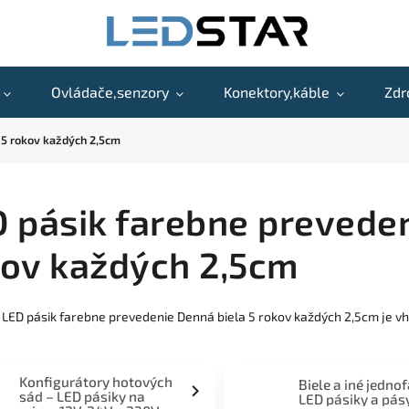
Ovládače,senzory
Konektory,káble
Zdr
 5 rokov každých 2,5cm
 pásik farebne preveden
kov každých 2,5cm
 LED pásik farebne prevedenie Denná biela 5 rokov každých 2,5cm je vh
Konfigurátory hotových
Biele a iné jedno
sád – LED pásiky na
LED pásiky a pás