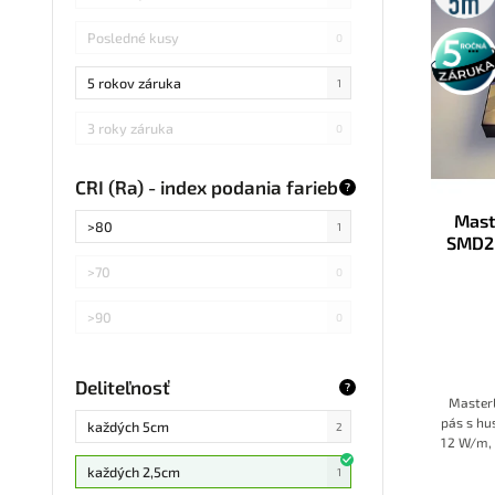
Posledné kusy
5 rokov
0
záruka
5 rokov záruka
1
3 roky záruka
0
CRI (Ra) - index podania farieb
?
Mast
>80
1
SMD2
>70
0
>90
0
Deliteľnosť
?
MasterL
pás s h
každých 5cm
2
12 W/m, 
Denné bi
každých 2,5cm
1
funk