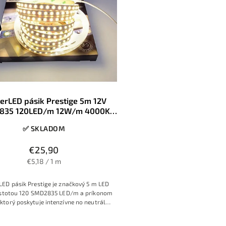
erLED pásik Prestige 5m 12V
835 120LED/m 12W/m 4000K
Denná biela 8mm IP20
✅ SKLADOM
€25,90
€5,18 / 1 m
ED pásik Prestige je značkový 5 m LED
ustotou 120 SMD2835 LED/m a príkonom
ktorý poskytuje intenzívne no neutrálne
ele svetlo 4000K vhodné na každodenné
čné osvetlenie. Kvalitné prevedenie s