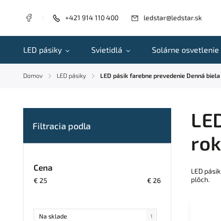
+421 914 110 400
ledstar@ledstar.sk
LED pásiky
Svietidlá
Solárne osvetlenie
Domov
LED pásiky
LED pásik farebne prevedenie Denná biela
/
/
LED
ro
Cena
LED pásik
plôch.
€
25
€
26
Na sklade
1