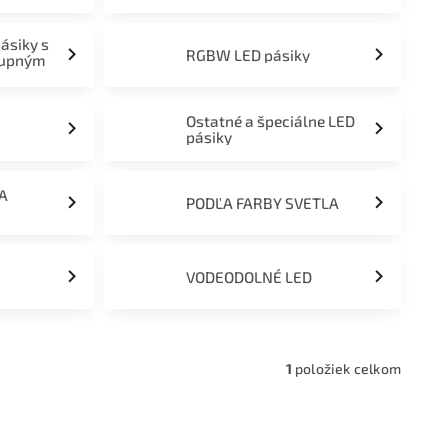
pásiky s
RGBW LED pásiky
tupným
Ostatné a špeciálne LED
pásiky
ĽA
PODĽA FARBY SVETLA
VODEODOLNÉ LED
1
položiek celkom