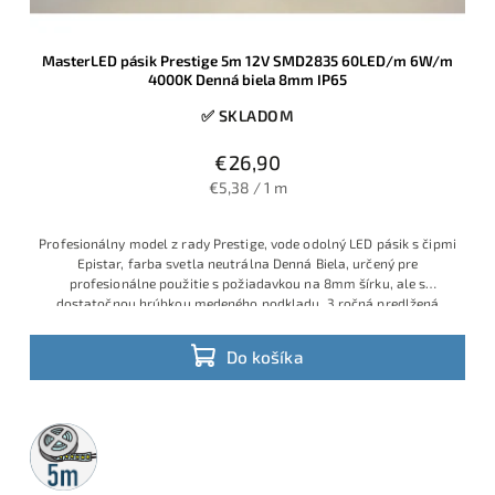
MasterLED pásik Prestige 5m 12V SMD2835 60LED/m 6W/m
4000K Denná biela 8mm IP65
✅ SKLADOM
€26,90
€5,38 / 1 m
Profesionálny model z rady Prestige, vode odolný LED pásik s čipmi
Epistar, farba svetla neutrálna Denná Biela, určený pre
profesionálne použitie s požiadavkou na 8mm šírku, ale s
dostatočnou hrúbkou medeného podkladu, 3 ročná predlžená
záruka
Do košíka
5m
rolka