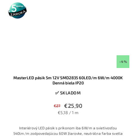
5 rokov
záruka
–4 %
MasterLED pásik 5m 12V SMD2835 60LED/m 6W/m 4000K
Denná biela IP20
✅ SKLADOM
€25,90
€27
€5,18 / 1 m
Interiérový LED pásik s príkonom iba 6W/m a svietivosťou
540lm/m zodpovedajúcou 60W žiarovke, neutrálna farba svetla