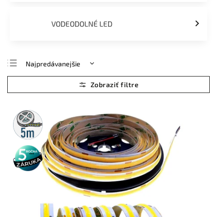
VODEODOLNÉ LED
Najpredávanejšie
Najlacnejšie
Najdrahšie
Abecedne
5m
rolka
5 rokov
záruka