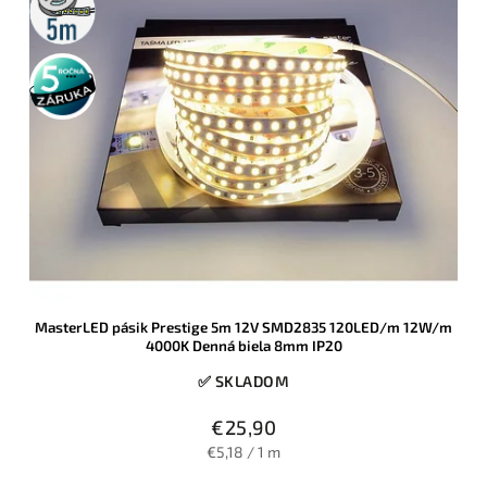
rolka
5 rokov
záruka
MasterLED pásik Prestige 5m 12V SMD2835 120LED/m 12W/m
4000K Denná biela 8mm IP20
✅ SKLADOM
€25,90
€5,18 / 1 m