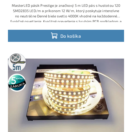
MasterLED pásik Prestige je značkový 5 m LED pás s hustotou 120
SMD2835 LED/m a príkonom 12 W/m, ktorý poskytuje intenzívne
no neutrálne Denné biele svetlo 4000K vhodné na každodenné
funkčné osvetlenie. Kvalitné prevedenie s hrubým PCB podkladom a
selektovanými LED diódami pre dlhú životnosť s dodržaním vysokej
intenzity svetla.
Do košíka
5m
rolka
5 rokov
záruka