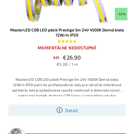
–13 %
MasterLED COB LED pásik Prestige 5m 24V 4500K Denná biela
12W/m IP20
MOMENTÁLNE NEDOSTUPNÉ
€26,90
€31
€5,38 / 1 m
MasterLED COB LED pásik Prestige 5m 24V 4500K Denná biela
12W/m IP20 patrí do profesionálnej rady pre náročné interiérové
aplikácie, kde je požadovaná vysoká svietivosť a dokonale súvislé
svetlo bez bodiek. Hustota COB čipov v luminofóre vytvára
jednoliatu svetelnú líniu, neutrálna denná biela 4500K je ideálna do
kuchýň, kancelárií, pracovných zón či komerčných priestorov a
Detail
príkonom 12W/m poskytuje veľmi intenzívne osvetlenie pri
zachovaní dlhej životnosti.
5m