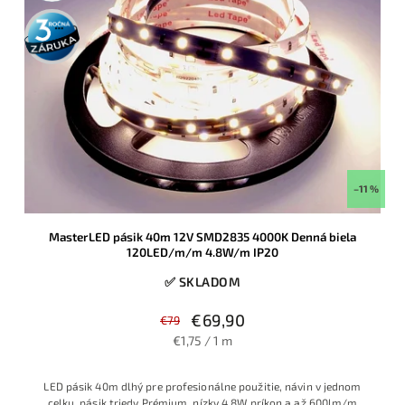
3 roky
záruka
–11 %
MasterLED pásik 40m 12V SMD2835 4000K Denná biela
120LED/m/m 4.8W/m IP20
✅ SKLADOM
€69,90
€79
€1,75 / 1 m
LED pásik 40m dlhý pre profesionálne použitie, návin v jednom
celku, pásik triedy Prémium, nízky 4.8W príkon a až 600lm/m