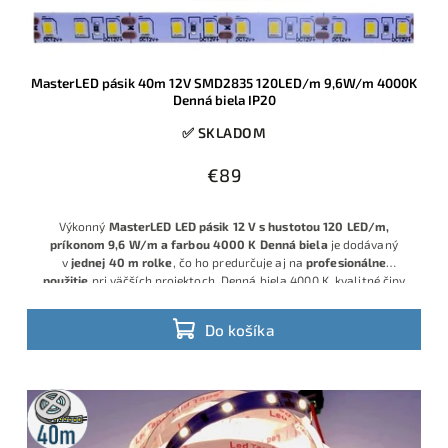
MasterLED pásik 40m 12V SMD2835 120LED/m 9,6W/m 4000K
Denná biela IP20
✅ SKLADOM
€89
Výkonný
MasterLED LED pásik 12 V s hustotou 120 LED/m,
príkonom 9,6 W/m a farbou 4000 K Denná biela
je dodávaný
v
jednej 40 m rolke
, čo ho predurčuje aj na
profesionálne
použitie
pri väčších projektoch. Denná biela 4000 K, kvalitné čipy
SMD2835 a krytie IP20 zaručujú rovnomerné, príjemné osvetlenie
interiérových priestorov s možnosťou stmievania.
Do košíka
40m
rolka