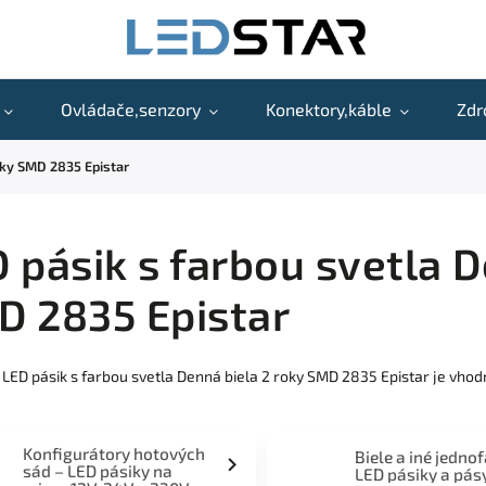
Ovládače,senzory
Konektory,káble
Zdr
oky SMD 2835 Epistar
 pásik s farbou svetla D
D 2835 Epistar
 LED pásik s farbou svetla Denná biela 2 roky SMD 2835 Epistar je vhod
Konfigurátory hotových
Biele a iné jedno
sád – LED pásiky na
LED pásiky a pás