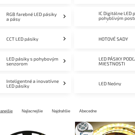
mieru 12V, 24V a 230V
IC Digitálne LED 
RGB farebné LED pásiky
pohyblivým pos
a pásy
svetom
CCT LED pásiky
HOTOVÉ SADY
LED pásiky s pohybovým
LED PÁSIKY POD
senzorom
MIESTNOSTI
Inteligentné a inovatívne
LED Neóny
LED pásiky
anejšie
Najlacnejšie
Najdrahšie
Abecedne
5m
rolka