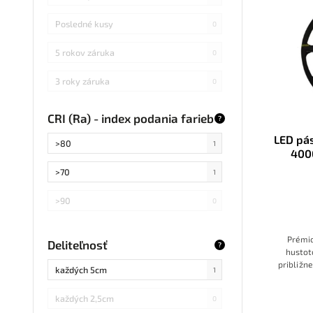
Posledné kusy
0
5 rokov záruka
0
3 roky záruka
0
CRI (Ra) - index podania farieb
?
LED pá
>80
1
400
>70
1
>90
0
Prémio
Deliteľnosť
?
hustot
približn
každých 5cm
1
Využíva
podklad 
každých 2,5cm
0
zaručuje