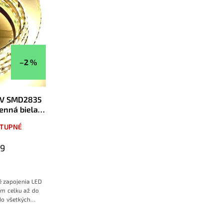
–2 %
24V SMD2835
nná biela
TUPNÉ
29
é zapojenia LED
om celku až do
do všetkých
interiérov aj na
čná záruka