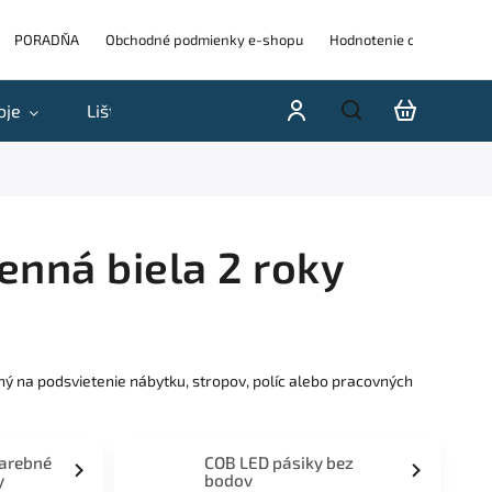
PORADŇA
Obchodné podmienky e-shopu
Hodnotenie obchodu
oje
Lišty
Akcie a výpredaje
Blog
H
enná biela 2 roky
ný na podsvietenie nábytku, stropov, políc alebo pracovných
farebné
COB LED pásiky bez
y
bodov