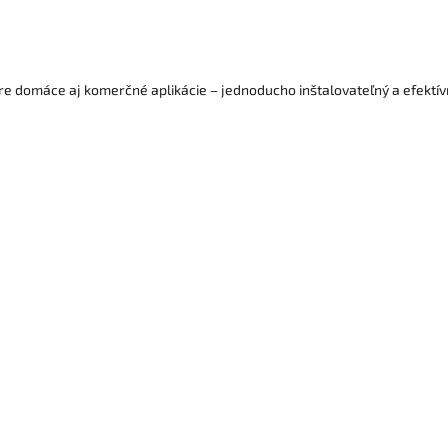
merný svit na celej dĺžke 50 m rolky.
e domáce aj komerčné aplikácie – jednoducho inštalovateľný a efektív