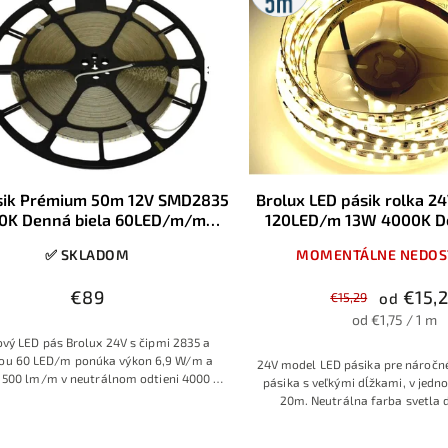
sik Prémium 50m 12V SMD2835
Brolux LED pásik rolka 
0K Denná biela 60LED/m/m
120LED/m 13W 4000K De
6,9W/m IP20
IP20
✅ SKLADOM
MOMENTÁLNE NEDOS
€89
€15,
€15,29
od
od €1,75 / 1 m
vý LED pás Brolux 24V s čipmi 2835 a
ou 60 LED/m ponúka výkon 6,9 W/m a
24V model LED pásika pre náročn
e 500 lm/m v neutrálnom odtieni 4000 K.
pásika s veľkými dĺžkami, v jedn
 kvalitný, dostatočne hrubý medený PCB
20m. Neutrálna farba svetla 
a starostlivo selektované LED diódy, čo
priestorov. Využitie pri osvetlení 
 stabilné parametre, dlhšiu životnosť a
profesionálne použitie, 3 ro