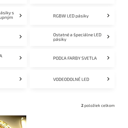
pásiky s
RGBW LED pásiky
tupným
Ostatné a špeciálne LED
pásiky
ĽA
PODĽA FARBY SVETLA
VODEODOLNÉ LED
2
položiek celkom