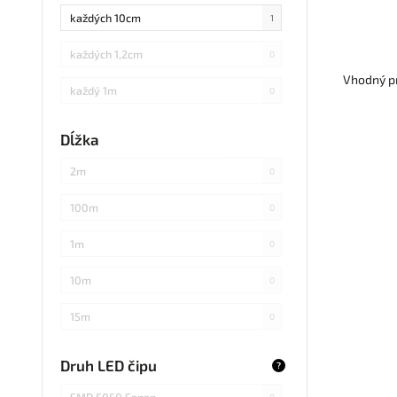
rovno
každých 10cm
1
každých 1,2cm
0
Vhodný pr
každý 1m
0
každých 3cm
0
Dĺžka
každých 20cm
0
2m
0
každých 4cm
0
100m
0
každých 2cm
0
1m
0
každých 17cm
0
10m
0
5
0
15m
0
každých 7,1cm
0
20m
0
Druh LED čipu
?
každých 1,5cm
0
25m
0
SMD 5050 Sanan
0