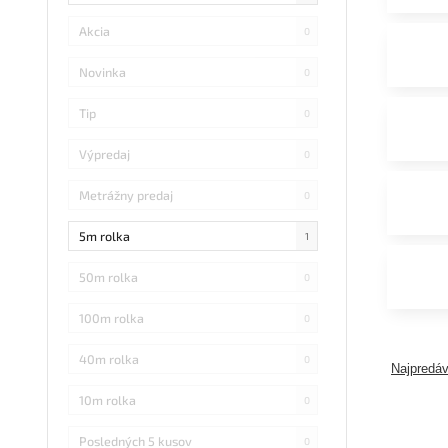
Akcia
0
Novinka
0
Tip
0
Výpredaj
0
Metrážny predaj
0
5m rolka
1
50m rolka
0
100m rolka
0
40m rolka
0
Najpredáv
10m rolka
0
Posledných 5 kusov
0