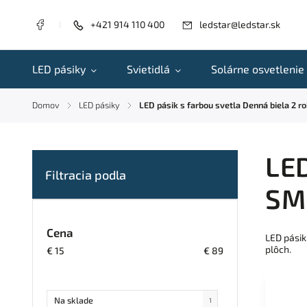
+421 914 110 400
ledstar@ledstar.sk
LED pásiky
Svietidlá
Solárne osvetlenie
Domov
LED pásiky
LED pásik s farbou svetla Denná biela 2 r
/
/
LED
SM
Cena
LED pásik
plôch.
€
15
€
89
Na sklade
1