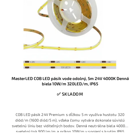
MasterLED COB LED pásik vode odolný, 5m 24V 4000K Denná
biela 10W/m 320LED/m, IP65
✅ SKLADOM
COB LED pásik 24V Premium s dĺžkou 5 m využíva hustotu 320
diód/m (1600 diód/5 m), vďaka čomu vytvára dokonale súvislú
svetelnú líniu bez viditeľných bodov. Denná neutrálna biela 4000K,
svetelný tok 900 lm/m a príkon 10W/m v spojení s krytím IP65
robia z tohto pásika ideálnu voľbu pre moderné podhľady,