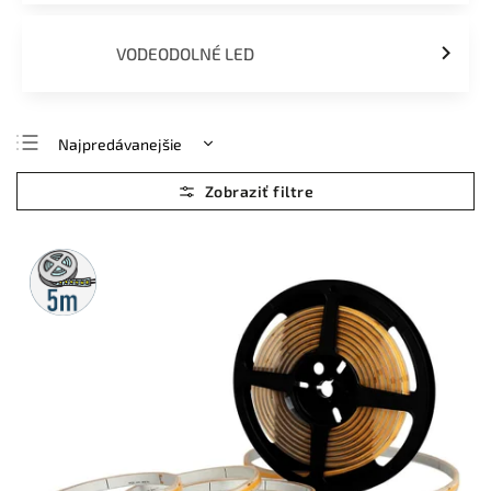
VODEODOLNÉ LED
Najpredávanejšie
Najlacnejšie
Najdrahšie
Abecedne
5m
rolka