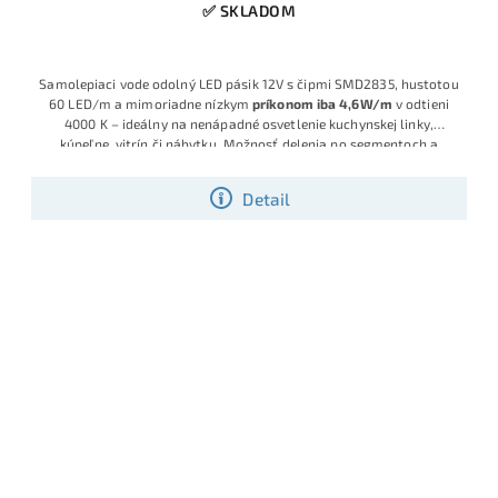
✅ SKLADOM
Samolepiaci vode odolný LED pásik 12V s čipmi SMD2835, hustotou
60 LED/m a mimoriadne nízkym
príkonom iba 4,6W/m
v odtieni
4000 K – ideálny na nenápadné osvetlenie kuchynskej linky,
kúpeľne, vitrín či nábytku. Možnosť delenia po segmentoch a
bohaté príslušenstvo pre jednoduchú montáž.
Detail