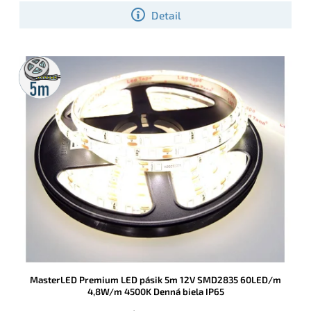
kuchynské linky, kúpeľne aj exteriérové lišty a pergoly.
Detail
5m
rolka
MasterLED Premium LED pásik 5m 12V SMD2835 60LED/m
4,8W/m 4500K Denná biela IP65