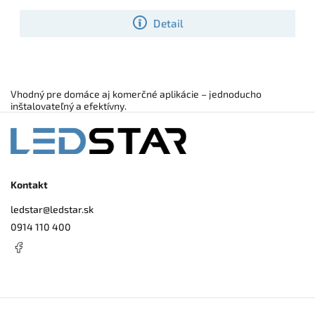
dekoračných línií, kde sa vyžaduje rovnomerné, kompaktné svetlo.
Detail
Vhodný pre domáce aj komerčné aplikácie – jednoducho
inštalovateľný a efektívny.
Kontakt
ledstar
@
ledstar.sk
0914 110 400