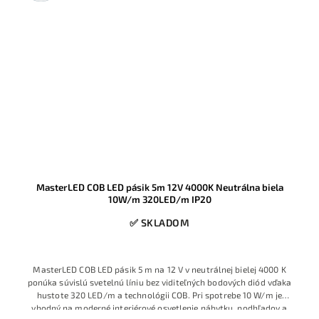
MasterLED COB LED pásik 5m 12V 4000K Neutrálna biela
10W/m 320LED/m IP20
✅ SKLADOM
MasterLED COB LED pásik 5 m na 12 V v neutrálnej bielej 4000 K
ponúka súvislú svetelnú líniu bez viditeľných bodových diód vďaka
hustote 320 LED/m a technológii COB. Pri spotrebe 10 W/m je
vhodný na moderné interiérové osvetlenie nábytku, podhľadov a