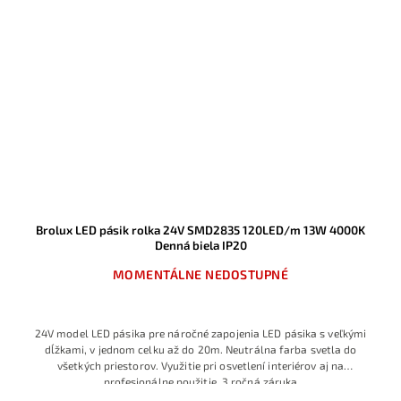
Brolux LED pásik rolka 24V SMD2835 120LED/m 13W 4000K
Denná biela IP20
MOMENTÁLNE NEDOSTUPNÉ
24V model LED pásika pre náročné zapojenia LED pásika s veľkými
dĺžkami, v jednom celku až do 20m. Neutrálna farba svetla do
všetkých priestorov. Využitie pri osvetlení interiérov aj na
profesionálne použitie, 3 ročná záruka