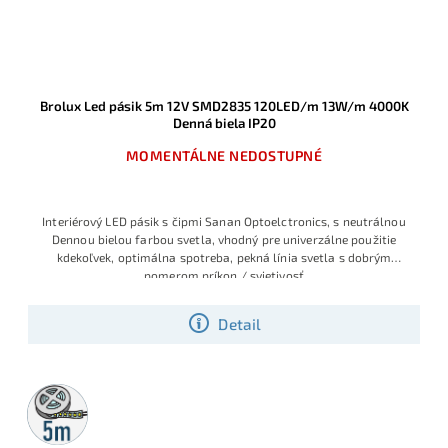
Brolux Led pásik 5m 12V SMD2835 120LED/m 13W/m 4000K
Denná biela IP20
MOMENTÁLNE NEDOSTUPNÉ
Interiérový LED pásik s čipmi Sanan Optoelctronics, s neutrálnou
Dennou bielou farbou svetla, vhodný pre univerzálne použitie
kdekoľvek, optimálna spotreba, pekná línia svetla s dobrým
pomerom príkon / svietivosť
Detail
5m
rolka