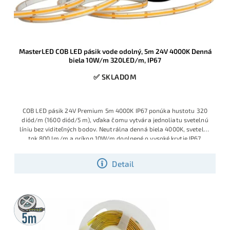
MasterLED COB LED pásik vode odolný, 5m 24V 4000K Denná
biela 10W/m 320LED/m, IP67
✅ SKLADOM
COB LED pásik 24V Premium 5m 4000K IP67 ponúka hustotu 320
diód/m (1600 diód/5 m), vďaka čomu vytvára jednoliatu svetelnú
líniu bez viditeľných bodov. Neutrálna denná biela 4000K, svetelný
tok 800 lm/m a príkon 10W/m doplnené o vysoké krytie IP67,
ideálne riešenie pre exteriérové podhľady, pergoly, kúpeľne,
wellness a iné vlhké prostredia.
Detail
5m
rolka