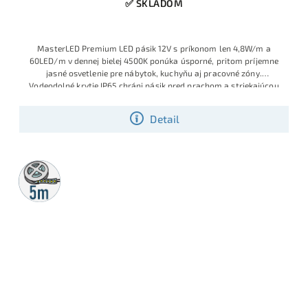
✅ SKLADOM
MasterLED Premium LED pásik 12V s príkonom len 4,8W/m a
60LED/m v dennej bielej 4500K ponúka úsporné, pritom príjemne
jasné osvetlenie pre nábytok, kuchyňu aj pracovné zóny.
Vodeodolné krytie IP65 chráni pásik pred prachom a striekajúcou
vodou, takže sa hodí aj do vlhších priestorov a nad kuchynskú
linku, pričom kvalitu garantuje overená značka MasterLED.
Detail
5m
rolka