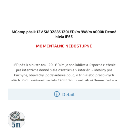
MComp pásik 12V SMD2835 120LED/m 9W/m 4000K Denná
biela IP65
MOMENTÁLNE NEDOSTUPNÉ
LED pásik s hustotou 120 LED/m je spoľahlivé a úsporné riešenie
pre intenzívne denné biele osvetlenie v interiéri – ideálny pre
kuchyne, obývačky, podsvietenie políc, vitrín alebo pracovných
plôch.
Kvôli zvýšenej hustote 120LED/m, neutrálnej Dennej farbe a
optimálnemu výkonu 9.6W/m, sa zaraďuje tento LED pásik medzi
najviac používané SMD LED pásiky
Detail
5m
rolka