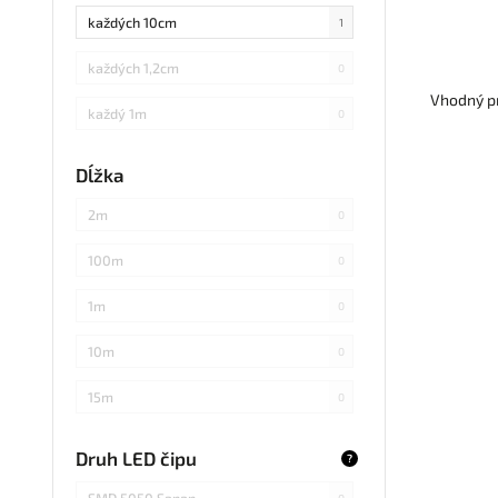
každých 10cm
1
každých 1,2cm
0
Vhodný pr
každý 1m
0
každých 3cm
0
Dĺžka
každých 20cm
0
2m
0
každých 4cm
0
100m
0
každých 2cm
0
1m
0
každých 17cm
0
10m
0
5
0
15m
0
každých 7,1cm
0
20m
0
Druh LED čipu
?
každých 1,5cm
0
25m
0
SMD 5050 Sanan
0