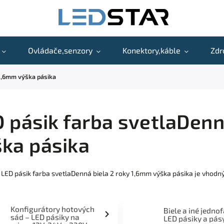
Ovládače,senzory
Konektory,káble
Zdr
 1,6mm výška pásika
 pásik farba svetlaDenn
ka pásika
 LED pásik farba svetlaDenná biela 2 roky 1,6mm výška pásika je vhodný
Konfigurátory hotových
Biele a iné jedno
sád – LED pásiky na
LED pásiky a pás