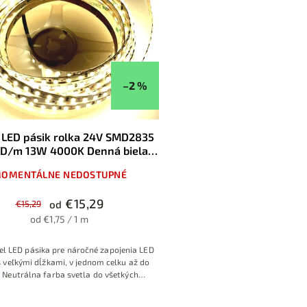
–2 %
 LED pásik rolka 24V SMD2835
ED/m 13W 4000K Denná biela
IP20
OMENTÁLNE NEDOSTUPNÉ
€15,29
€15,29
od
od €1,75 / 1 m
l LED pásika pre náročné zapojenia LED
s veľkými dĺžkami, v jednom celku až do
 Neutrálna farba svetla do všetkých
ov. Využitie pri osvetlení interiérov aj na
fesionálne použitie, 3 ročná záruka