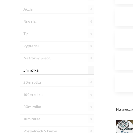
Akcia
0
Novinka
0
Tip
0
Výpredaj
0
Metrážny predaj
0
5m rolka
1
50m rolka
0
100m rolka
0
40m rolka
0
Najpredáv
10m rolka
0
5m
rolka
Posledných 5 kusov
0