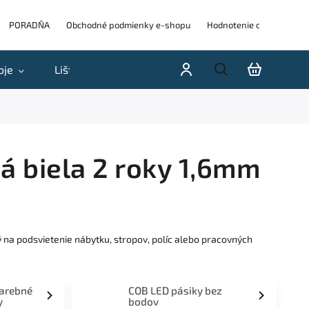
PORADŇA
Obchodné podmienky e-shopu
Hodnotenie obchodu
oje
Lišty
Akcie a výpredaje
Blog
H
á biela 2 roky 1,6mm
 na podsvietenie nábytku, stropov, políc alebo pracovných
farebné
COB LED pásiky bez
y
bodov