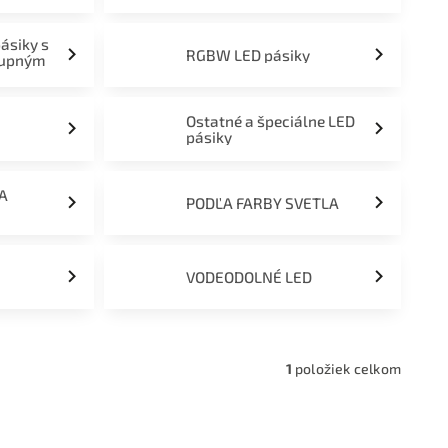
pásiky s
RGBW LED pásiky
tupným
Ostatné a špeciálne LED
pásiky
ĽA
PODĽA FARBY SVETLA
VODEODOLNÉ LED
1
položiek celkom