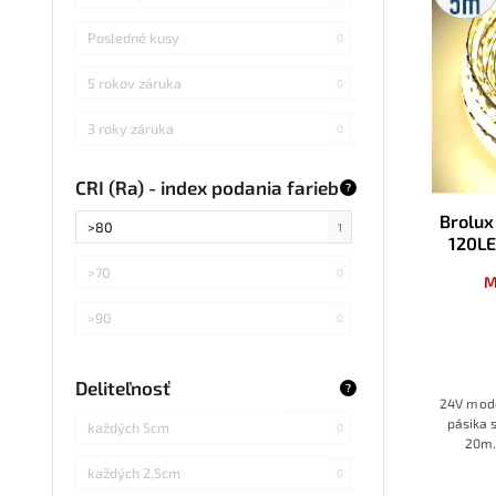
Posledné kusy
0
5 rokov záruka
0
3 roky záruka
0
CRI (Ra) - index podania farieb
?
Brolux
>80
1
120L
>70
0
M
>90
0
Deliteľnosť
?
24V mode
pásika 
každých 5cm
0
20m.
priestor
každých 2,5cm
0
pro