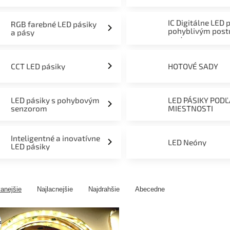
mieru 12V, 24V a 230V
IC Digitálne LED 
RGB farebné LED pásiky
pohyblivým pos
a pásy
svetom
CCT LED pásiky
HOTOVÉ SADY
LED pásiky s pohybovým
LED PÁSIKY POD
senzorom
MIESTNOSTI
Inteligentné a inovatívne
LED Neóny
LED pásiky
anejšie
Najlacnejšie
Najdrahšie
Abecedne