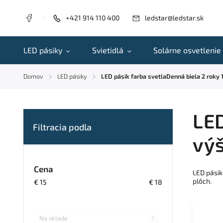
+421 914 110 400
ledstar@ledstar.sk
LED pásiky
Svietidlá
Solárne osvetlenie
Domov
LED pásiky
LED pásik farba svetlaDenná biela 2 roky
/
/
LED
výš
Cena
LED pásik
plôch.
€
15
€
18
Na sklade
0