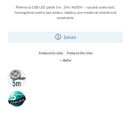
Prémiový COB LED pásik 5 m, 24 V, 4000 K – vysoká svietivosť,
homogénne svetlo bez bodov, ideálny pre moderné interiérové
osvetlenie.
Detail
Predaj na 5m rolky
Predaj na 10m rolky
+ ďalšie
5m
rolka
5 rokov
záruka