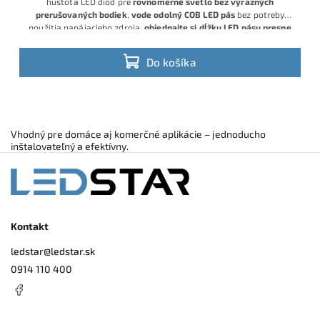
hustota LED diód pre
rovnomerné svetlo bez výrazných
prerušovaných bodiek
,
vode odolný COB LED pás
bez potreby
použitia napájacieho zdroja,
objednajte si dĺžku LED pásu presne
na desiatky centimetrov !
Do košíka
Vhodný pre domáce aj komerčné aplikácie – jednoducho
inštalovateľný a efektívny.
Kontakt
ledstar
@
ledstar.sk
0914 110 400