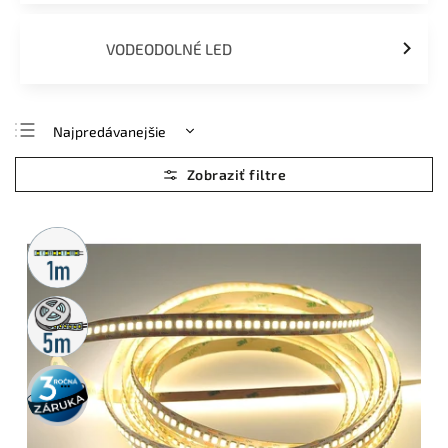
VODEODOLNÉ LED
Najpredávanejšie
Najlacnejšie
Najdrahšie
Abecedne
Metrážny
predaj
5m
rolka
3 roky
záruka