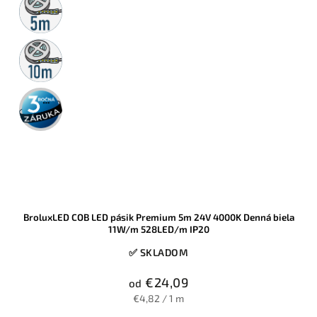
rolka
10m
rolka
3 roky
záruka
BroluxLED COB LED pásik Premium 5m 24V 4000K Denná biela
11W/m 528LED/m IP20
✅ SKLADOM
€24,09
od
€4,82 / 1 m