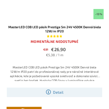
–13 %
MasterLED COB LED pásik Prestige 5m 24V 4500K Denná biela
12W/m IP20
MOMENTÁLNE NEDOSTUPNÉ
€26,90
€31
€5,38 / 1 m
MasterLED COB LED pásik Prestige 5m 24V 4500K Denná biela
12W/m IP20 patrí do profesionálnej rady pre náročné interiérové
aplikácie, kde je požadovaná vysoká svietivosť a dokonale súvislé
svetlo bez bodiek. Hustota COB čipov v luminofóre vytvára
jednoliatu svetelnú líniu, neutrálna denná biela 4500K je ideálna do
kuchýň, kancelárií, pracovných zón či komerčných priestorov a
Detail
príkonom 12W/m poskytuje veľmi intenzívne osvetlenie pri
zachovaní dlhej životnosti.