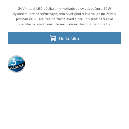
24V model LED pásika s mimoriadnou svietivosťou s 20W
výkonom, pre náročné zapojenia s veľkými dĺžkami, až do 20m v
jednom celku. Neutrálna farba svetla pre univerzálne široké
využitie pri osvetlení interiérov na profesionálne použitie
Do košíka
3 roky
záruka