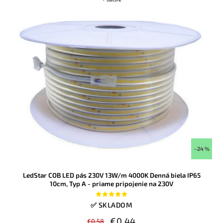
–24 %
LedStar COB LED pás 230V 13W/m 4000K Denná biela IP65
10cm, Typ A - priame pripojenie na 230V
✅ SKLADOM
€0,44
€0,58