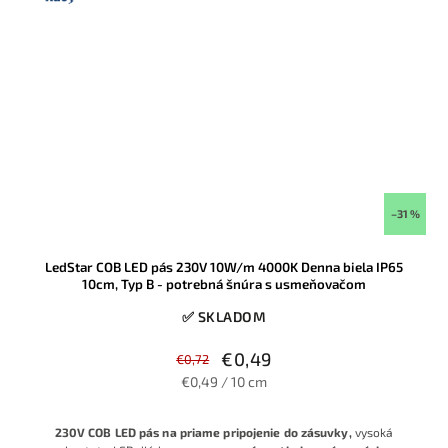
–31 %
LedStar COB LED pás 230V 10W/m 4000K Denna biela IP65
10cm, Typ B - potrebná šnúra s usmeňovačom
✅ SKLADOM
€0,49
€0,72
€0,49 / 10 cm
230V COB LED pás na priame pripojenie do zásuvky,
vysoká