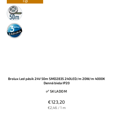
Tip
50m
rolka
3 roky
záruka
Brolux Led pásik 24V 50m SMD2835 240LED/m 20W/m 4000K
Denná biela IP20
✅ SKLADOM
€123,20
€2,46 / 1 m