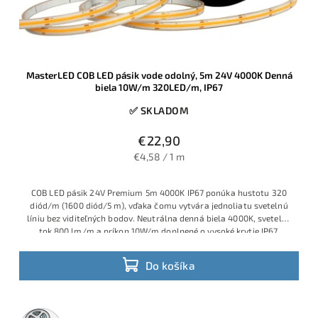
MasterLED COB LED pásik vode odolný, 5m 24V 4000K Denná
biela 10W/m 320LED/m, IP67
✅ SKLADOM
€22,90
€4,58 / 1 m
COB LED pásik 24V Premium 5m 4000K IP67 ponúka hustotu 320
diód/m (1600 diód/5 m), vďaka čomu vytvára jednoliatu svetelnú
líniu bez viditeľných bodov. Neutrálna denná biela 4000K, svetelný
tok 800 lm/m a príkon 10W/m doplnené o vysoké krytie IP67,
ideálne riešenie pre exteriérové podhľady, pergoly, kúpeľne,
wellness a iné vlhké prostredia.
Do košíka
5m