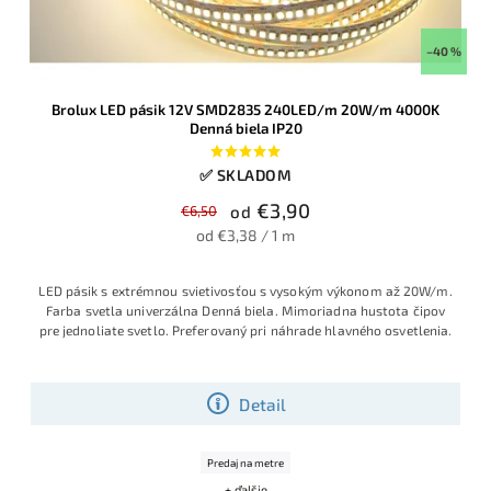
–40 %
Brolux LED pásik 12V SMD2835 240LED/m 20W/m 4000K
Denná biela IP20
✅ SKLADOM
€3,90
€6,50
od
od €3,38 / 1 m
LED pásik s extrémnou svietivosťou s vysokým výkonom až 20W/m.
Farba svetla univerzálna Denná biela. Mimoriadna hustota čipov
pre jednoliate svetlo. Preferovaný pri náhrade hlavného osvetlenia.
Detail
Predaj na metre
+ ďalšie