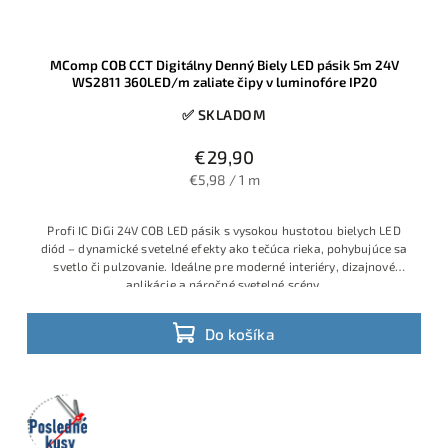
MComp COB CCT Digitálny Denný Biely LED pásik 5m 24V
WS2811 360LED/m zaliate čipy v luminofóre IP20
✅ SKLADOM
€29,90
€5,98 / 1 m
Profi IC DiGi 24V COB LED pásik s vysokou hustotou bielych LED
diód – dynamické svetelné efekty ako tečúca rieka, pohybujúce sa
svetlo či pulzovanie. Ideálne pre moderné interiéry, dizajnové
aplikácie a náročné svetelné scény.
Do košíka
Posledné
kusy