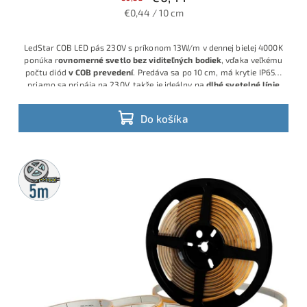
€0,44 / 10 cm
LedStar COB LED pás 230V s príkonom 13W/m v dennej bielej 4000K
ponúka r
ovnomerné svetlo bez viditeľných bodiek
, vďaka veľkému
počtu diód
v
COB prevedení
. Predáva sa po 10 cm, má krytie IP65 a
priamo sa pripája na 230V, takže je ideálny na
dlhé svetelné línie
až do 25m v jednom kuse bez nutnosti zdroja
. Objednajte si dĺžku
LED pásu
presne na desiatky centimetrov !
Do košíka
5m
rolka