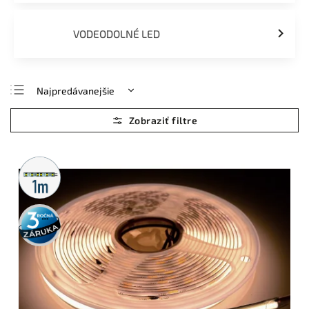
VODEODOLNÉ LED
Najpredávanejšie
Najlacnejšie
Najdrahšie
Abecedne
Metrážny
predaj
3 roky
záruka