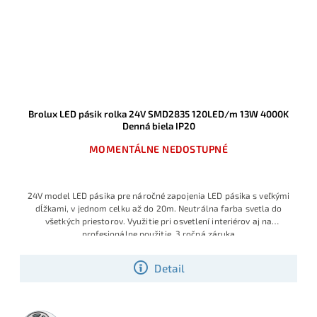
Brolux LED pásik rolka 24V SMD2835 120LED/m 13W 4000K
Denná biela IP20
MOMENTÁLNE NEDOSTUPNÉ
24V model LED pásika pre náročné zapojenia LED pásika s veľkými
dĺžkami, v jednom celku až do 20m. Neutrálna farba svetla do
všetkých priestorov. Využitie pri osvetlení interiérov aj na
profesionálne použitie, 3 ročná záruka
Detail