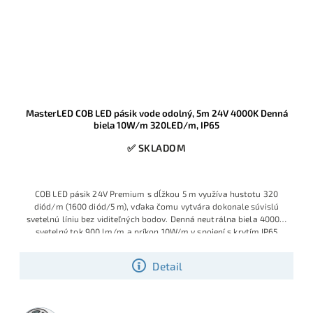
MasterLED COB LED pásik vode odolný, 5m 24V 4000K Denná
biela 10W/m 320LED/m, IP65
✅ SKLADOM
COB LED pásik 24V Premium s dĺžkou 5 m využíva hustotu 320
diód/m (1600 diód/5 m), vďaka čomu vytvára dokonale súvislú
svetelnú líniu bez viditeľných bodov. Denná neutrálna biela 4000K,
svetelný tok 900 lm/m a príkon 10W/m v spojení s krytím IP65
robia z tohto pásika ideálnu voľbu pre moderné podhľady,
kuchynské linky, kúpeľne aj exteriérové lišty a pergoly.
Detail