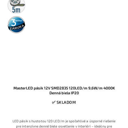
rolka
3 roky
záruka
MasterLED pásik 12V SMD2835 120LED/m 9,6W/m 4000K
Denná biela IP20
✅ SKLADOM
LED pásik s hustotou 120 LED/m je spoľahlivé a úsporné riešenie
pre intenzívne denné biele osvetlenie v interiéri – ideálny pre