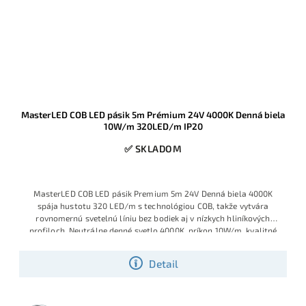
MasterLED COB LED pásik 5m Prémium 24V 4000K Denná biela
10W/m 320LED/m IP20
✅ SKLADOM
MasterLED COB LED pásik Premium 5m 24V Denná biela 4000K
spája hustotu 320 LED/m s technológiou COB, takže vytvára
rovnomernú svetelnú líniu bez bodiek aj v nízkych hliníkových
profiloch. Neutrálne denné svetlo 4000K, príkon 10W/m, kvalitné
CRI a krytie IP20 ho predurčujú na funkčné aj dekoračné osvetlenie
kuchýň, obývačiek, kancelárií či hotelových priestorov.
Detail