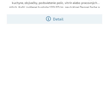
kuchyne, obývačky, podsvietenie políc, vitrín alebo pracovných
plôch.
Kvôli zvýšenej hustote 120LED/m, neutrálnej Dennej farbe a
optimálnemu výkonu 9.6W/m, sa zaraďuje tento LED pásik medzi
najviac používané SMD LED pásiky
Detail