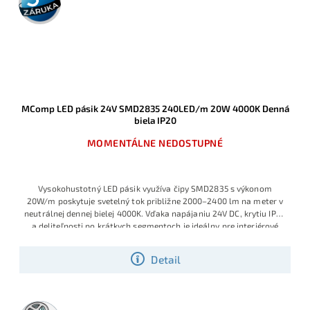
záruka
MComp LED pásik 24V SMD2835 240LED/m 20W 4000K Denná
biela IP20
MOMENTÁLNE NEDOSTUPNÉ
Vysokohustotný LED pásik využíva čipy SMD2835 s výkonom
20W/m poskytuje svetelný tok približne 2000–2400 lm na meter v
neutrálnej dennej bielej 4000K. Vďaka napájaniu 24V DC, krytiu IP20
a deliteľnosti po krátkych segmentoch je ideálny pre interiérové
línové osvetlenie, kde má pásik slúžiť aj ako hlavný zdroj svetla.
Detail
5m