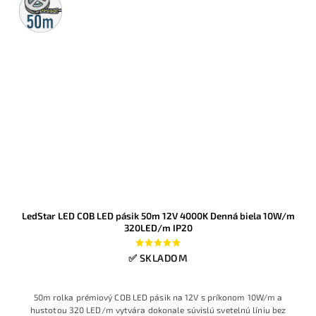
rolka
LedStar LED COB LED pásik 50m 12V 4000K Denná biela 10W/m
320LED/m IP20
✅ SKLADOM
50m rolka prémiový COB LED pásik na 12V s príkonom 10W/m a
hustotou 320 LED/m vytvára dokonale súvislú svetelnú líniu bez