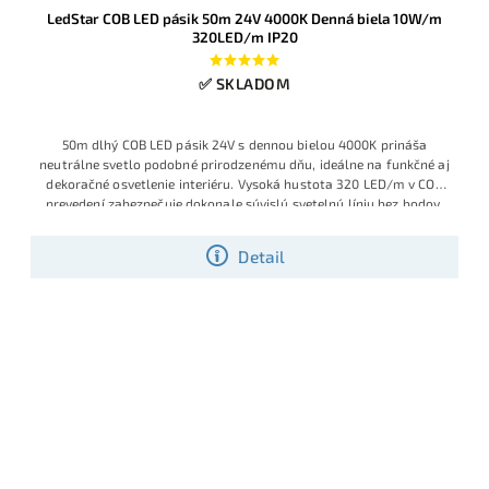
LedStar COB LED pásik 50m 24V 4000K Denná biela 10W/m
320LED/m IP20
✅ SKLADOM
50m dlhý COB LED pásik 24V s dennou bielou 4000K prináša
neutrálne svetlo podobné prirodzenému dňu, ideálne na funkčné aj
dekoračné osvetlenie interiéru. Vysoká hustota 320 LED/m v COB
prevedení zabezpečuje dokonale súvislú svetelnú líniu bez bodov,
pričom príkon 10W/m a napájanie 24V DC umožňujú dlhšie úseky s
minimálnym úbytkom napätia.
Detail