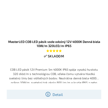
MasterLED COB LED pásik vode odolný 12V 4000K Denná biela
10W/m 320LED/m IP65
✅ SKLADOM
COB LED pásik 12V Premium 5m 4000K IP65 spája vysokú hustotu
320 diód/m s technológiou COB, vďaka čomu vytvára hladkú
svetelnú líniu bez viditeľných bodov. Neutrálna denná biela 4000K,
príkon 10W/m, svetelný tok okolo 800 lm/m a krytie IP65 z neho
robia univerzálne riešenie pre kuchyne, kúpeľne, pergoly aj
moderné exteriérové podhľady.
Detail