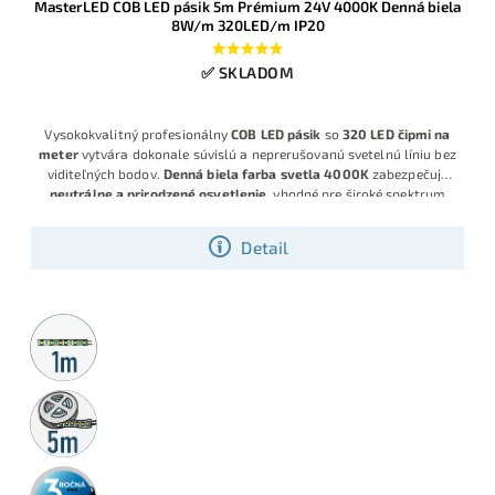
MasterLED COB LED pásik 5m Prémium 24V 4000K Denná biela
8W/m 320LED/m IP20
✅ SKLADOM
Vysokokvalitný profesionálny
COB LED pásik
so
320 LED čipmi na
meter
vytvára dokonale súvislú a neprerušovanú svetelnú líniu bez
viditeľných bodov.
Denná biela farba svetla 4000K
zabezpečuje
neutrálne a prirodzené osvetlenie
, vhodné pre široké spektrum
využitia. S výkonom
8 W/m
poskytuje silný svetelný výstup pri
zachovaní
nízkej spotreby energie
, čo z neho robí úsporné a
Detail
zároveň efektívne riešenie.
Metrážny
predaj
5m
rolka
3 roky