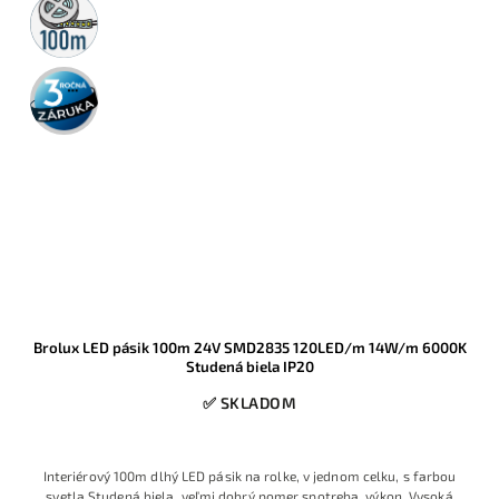
100m
rolka
3 roky
záruka
Brolux LED pásik 100m 24V SMD2835 120LED/m 14W/m 6000K
Studená biela IP20
✅ SKLADOM
Interiérový 100m dlhý LED pásik na rolke, v jednom celku, s farbou
svetla Studená biela, veľmi dobrý pomer spotreba, výkon. Vysoká