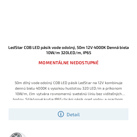
LedStar COB LED pásik vode odolný, 50m 12V 4000K Denná biela
10W/m 320LED/m, IP65
MOMENTÁLNE NEDOSTUPNÉ
50m dlhý vode odolný COB LED pásik LedStar na 12V kombinuje
dennú bielu 4000K s vysokou hustotou 320 LED/m a príkonom
10W/m, čím vytvára rovnomernú svetelnú líniu bez viditeľných
bodov. Silikónové krytie IP65 chráni pásik pred vodou a prachom,
takže je vhodný do kúpeľní, kuchýň, exteriérových líšt, terás či
podhľadov, kde sa vyžaduje odolné a zároveň dizajnové osvetlenie.
Detail
50m