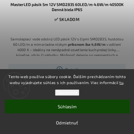
MasterLED pásik 5m 12V SMD2835 60LED/m 4.6W/m 40500K
Denná biela IP65
✅ SKLADOM
Samolepiaci vode odolný LED pásik 12V s čipmi SMD2835, hustotou
60 LED/m a mimoriadne nízkym
príkonom iba 4,6W/m
v odtieni
4000 K – ideálny na nenápadné osvetlenie kuchynskej linky,
kúpeľne, vitrín či nábytku. Možnosť delenia po segmentoch a
bohaté príslušenstvo pre jednoduchú montáž.
Detail
Tento web používa súbory cookie. Ďalším prechádzaním tohto
webu vyjadrujete súhlas s ich používaním. Viac informácií
tu
.
Nastavenie
Súhlasím
Odmietnuť