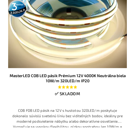
3 roky
záruka
MasterLED COB LED pásik Prémium 12V 4000K Neutrálna biela
10W/m 320LED/m IP20
✅ SKLADOM
COB FOB LED pásik na 12V s hustotou 320LED/m poskytuje
dokonalo súvislú svetelnú líniu bez viditeľných bodov, ideálny pre
moderné podsvietenie nábytku alebo dekoratívne osvetlenie.
Vyznačuje sa vysokou flexibilitou, nízkou spotrebou len 10W/m a
univerzálnou „Dennou bielou“ farbou (cca 4000-4500K). Rýchla