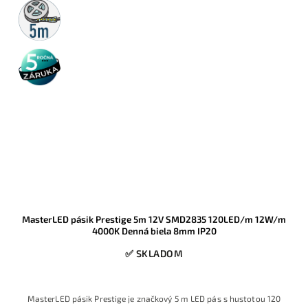
5m
rolka
5 rokov
záruka
MasterLED pásik Prestige 5m 12V SMD2835 120LED/m 12W/m
4000K Denná biela 8mm IP20
✅ SKLADOM
MasterLED pásik Prestige je značkový 5 m LED pás s hustotou 120