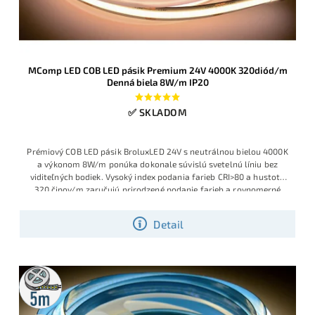
MComp LED COB LED pásik Premium 24V 4000K 320diód/m
Denná biela 8W/m IP20
✅ SKLADOM
Prémiový COB LED pásik BroluxLED 24V s neutrálnou bielou 4000K
a výkonom 8W/m ponúka dokonale súvislú svetelnú líniu bez
viditeľných bodiek. Vysoký index podania farieb CRI>80 a hustota
320 čipov/m zaručujú prirodzené podanie farieb a rovnomerné
osvetlenie pre nábytok, podhľady aj dizajnové línové svietidlá v
interiéri.
Detail
5m
rolka