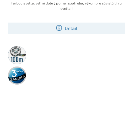
farbou svetla, veľmi dobrý pomer spotreba, výkon pre súvislú líniu
svetla !
Detail
100m
rolka
3 roky
záruka