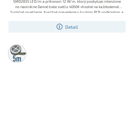
SMD2835 LED/m a príkonom 12 W/m, ktorý poskytuje intenzívne
no neutrálne Denné biele svetlo 4000K vhodné na každodenné
funkčné osvetlenie. Kvalitné prevedenie s hrubým PCB podkladom a
selektovanými LED diódami pre dlhú životnosť s dodržaním vysokej
intenzity svetla.
Detail
5m
rolka