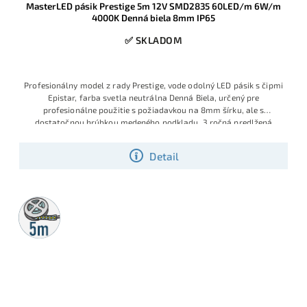
MasterLED pásik Prestige 5m 12V SMD2835 60LED/m 6W/m
4000K Denná biela 8mm IP65
✅ SKLADOM
Profesionálny model z rady Prestige, vode odolný LED pásik s čipmi
Epistar, farba svetla neutrálna Denná Biela, určený pre
profesionálne použitie s požiadavkou na 8mm šírku, ale s
dostatočnou hrúbkou medeného podkladu, 3 ročná predlžená
záruka
Detail
5m
rolka