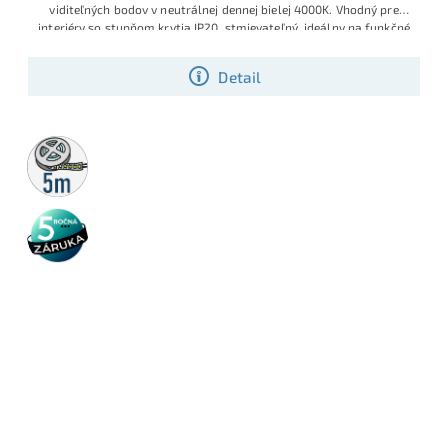
viditeľných bodov v neutrálnej dennej bielej 4000K. Vhodný pre
interiéry so stupňom krytia IP20, stmievateľný, ideálny na funkčné
aj dekoračné podsvietenie nábytku, políc, podhľadov a líniových
svietidiel. Denná biela pre široké uplatnenie.
Detail
5m
rolka
5 rokov
záruka