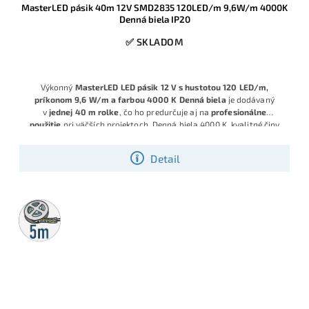
MasterLED pásik 40m 12V SMD2835 120LED/m 9,6W/m 4000K
Denná biela IP20
✅ SKLADOM
Výkonný
MasterLED LED pásik 12 V s hustotou 120 LED/m,
príkonom 9,6 W/m a farbou 4000 K Denná biela
je dodávaný
v
jednej 40 m rolke
, čo ho predurčuje aj na
profesionálne
použitie
pri väčších projektoch. Denná biela 4000 K, kvalitné čipy
SMD2835 a krytie IP20 zaručujú rovnomerné, príjemné osvetlenie
interiérových priestorov s možnosťou stmievania.
Detail
5m
rolka