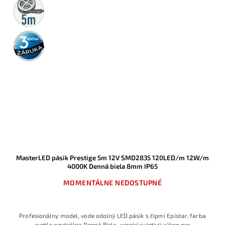
5m
rolka
3 roky
záruka
MasterLED pásik Prestige 5m 12V SMD2835 120LED/m 12W/m
4000K Denná biela 8mm IP65
MOMENTÁLNE NEDOSTUPNÉ
Profesionálny model, vode odolný LED pásik s čipmi Epistar, farba
svetla neutrálna Denná Biela, vysoký svietivý výkon pre