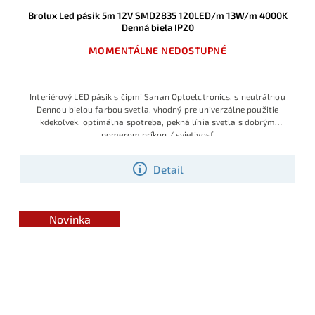
Brolux Led pásik 5m 12V SMD2835 120LED/m 13W/m 4000K
Denná biela IP20
MOMENTÁLNE NEDOSTUPNÉ
Interiérový LED pásik s čipmi Sanan Optoelctronics, s neutrálnou
Dennou bielou farbou svetla, vhodný pre univerzálne použitie
kdekoľvek, optimálna spotreba, pekná línia svetla s dobrým
pomerom príkon / svietivosť
Detail
Novinka