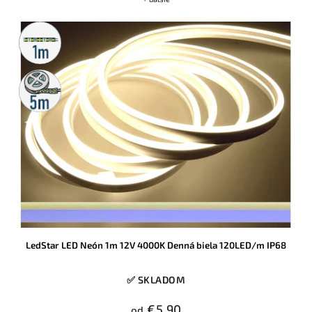
Metrážny
predaj
5m
rolka
LedStar LED Neón 1m 12V 4000K Denná biela 120LED/m IP68
✅ SKLADOM
€5,90
od