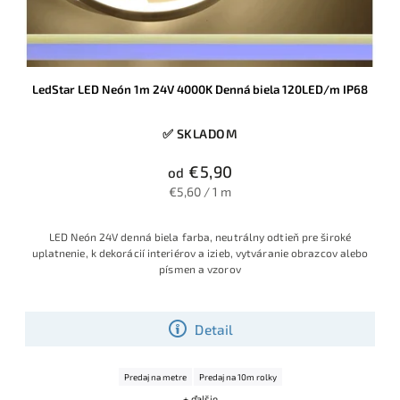
LedStar LED Neón 1m 24V 4000K Denná biela 120LED/m IP68
✅ SKLADOM
€5,90
od
€5,60 / 1 m
LED Neón 24V denná biela farba, neutrálny odtieň pre široké
uplatnenie, k dekorácií interiérov a izieb, vytváranie obrazcov alebo
písmen a vzorov
Detail
Predaj na metre
Predaj na 10m rolky
+ ďalšie