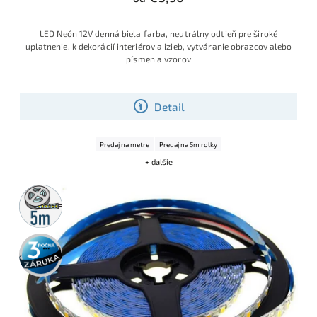
LED Neón 12V denná biela farba, neutrálny odtieň pre široké
uplatnenie, k dekorácií interiérov a izieb, vytváranie obrazcov alebo
písmen a vzorov
Detail
Predaj na metre
Predaj na 5m rolky
+ ďalšie
5m
rolka
3 roky
záruka