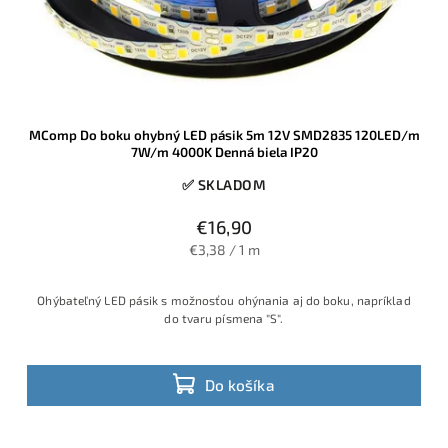
MComp Do boku ohybný LED pásik 5m 12V SMD2835 120LED/m
7W/m 4000K Denná biela IP20
✅ SKLADOM
€16,90
€3,38 / 1 m
Ohýbateľný LED pásik s možnosťou ohýnania aj do boku, napríklad
do tvaru písmena "S".
Do košíka