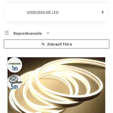
VODEODOLNÉ LED
Najpredávanejšie
Najlacnejšie
Najdrahšie
Abecedne
Metrážny
predaj
5m
rolka