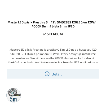
MasterLED pásik Prestige 5m 12V SMD2835 120LED/m 12W/m
4000K Denná biela 8mm IP20
✅ SKLADOM
MasterLED pásik Prestige je značkový 5 m LED pás s hustotou 120
SMD2835 LED/m a príkonom 12 W/m, ktorý poskytuje intenzívne
no neutrálne Denné biele svetlo 4000K vhodné na každodenné
funkčné osvetlenie. Kvalitné prevedenie s hrubým PCB podkladom a
selektovanými LED diódami pre dlhú životnosť s dodržaním vysokej
intenzity svetla.
Detail
5m
rolka