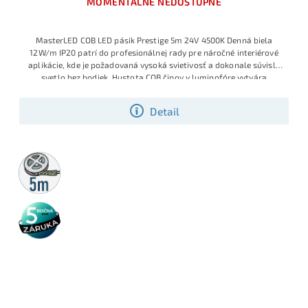
MOMENTÁLNE NEDOSTUPNÉ
MasterLED COB LED pásik Prestige 5m 24V 4500K Denná biela
12W/m IP20 patrí do profesionálnej rady pre náročné interiérové
aplikácie, kde je požadovaná vysoká svietivosť a dokonale súvislé
svetlo bez bodiek. Hustota COB čipov v luminofóre vytvára
jednoliatu svetelnú líniu, neutrálna denná biela 4500K je ideálna do
kuchýň, kancelárií, pracovných zón či komerčných priestorov a
Detail
príkonom 12W/m poskytuje veľmi intenzívne osvetlenie pri
zachovaní dlhej životnosti.
5m
rolka
5 rokov
záruka