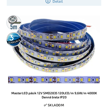
Detail
5m
rolka
3 roky
záruka
MasterLED pásik 12V SMD2835 120LED/m 9,6W/m 4000K
Denná biela IP20
✅ SKLADOM