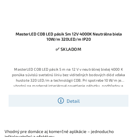
MasterLED COB LED pásik 5m 12V 4000K Neutrálna biela
10W/m 320LED/m IP20
✅ SKLADOM
MasterLED COB LED pásik 5 m na 12 V v neutrálnej bielej 4000 K
ponúka súvislú svetelnú líniu bez viditeľných bodových diód vďaka
hustote 320 LED/m a technológii COB. Pri spotrebe 10 W/m je
vhodný na moderné interiérové osvetlenie nábytku, podhľadov a
dekoračných línií, kde sa vyžaduje rovnomerné, kompaktné svetlo.
Detail
Vhodný pre domáce aj komerčné aplikácie – jednoducho
inštalovateľný a efektívny.