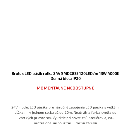
Brolux LED pásik rolka 24V SMD2835 120LED/m 13W 4000K
Denná biela IP20
MOMENTÁLNE NEDOSTUPNÉ
24V model LED pásika pre náročné zapojenia LED pásika s veľkými
dĺžkami, v jednom celku až do 20m. Neutrálna farba svetla do
všetkých priestorov. Využitie pri osvetlení interiérov aj na
profesionálne použitie, 3 ročná záruka