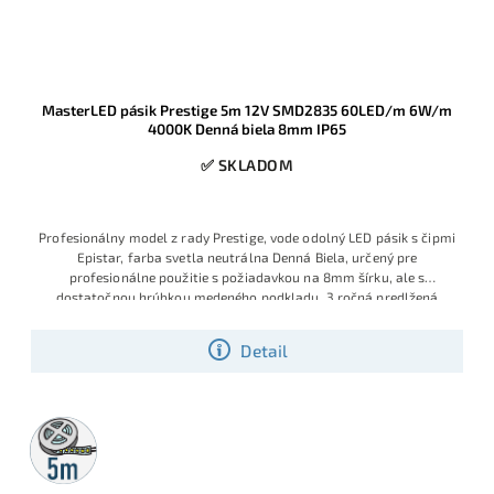
MasterLED pásik Prestige 5m 12V SMD2835 60LED/m 6W/m
4000K Denná biela 8mm IP65
✅ SKLADOM
Profesionálny model z rady Prestige, vode odolný LED pásik s čipmi
Epistar, farba svetla neutrálna Denná Biela, určený pre
profesionálne použitie s požiadavkou na 8mm šírku, ale s
dostatočnou hrúbkou medeného podkladu, 3 ročná predlžená
záruka
Detail
5m
rolka