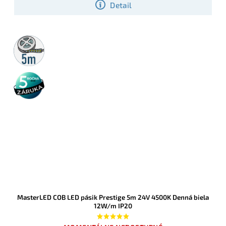
Detail
5m
rolka
5 rokov
záruka
MasterLED COB LED pásik Prestige 5m 24V 4500K Denná biela
12W/m IP20