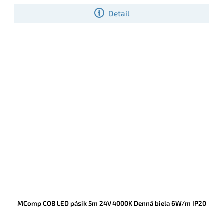
najviac používané SMD LED pásiky
Detail
MComp COB LED pásik 5m 24V 4000K Denná biela 6W/m IP20