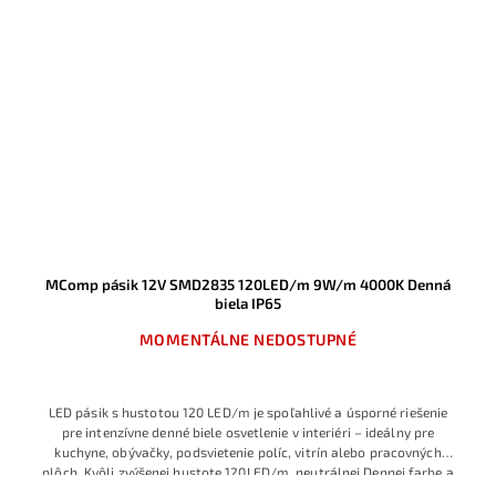
MComp pásik 12V SMD2835 120LED/m 9W/m 4000K Denná
biela IP65
MOMENTÁLNE NEDOSTUPNÉ
LED pásik s hustotou 120 LED/m je spoľahlivé a úsporné riešenie
pre intenzívne denné biele osvetlenie v interiéri – ideálny pre
kuchyne, obývačky, podsvietenie políc, vitrín alebo pracovných
plôch.
Kvôli zvýšenej hustote 120LED/m, neutrálnej Dennej farbe a
optimálnemu výkonu 9.6W/m, sa zaraďuje tento LED pásik medzi