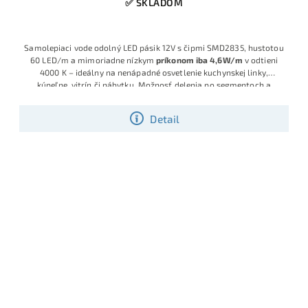
✅ SKLADOM
Samolepiaci vode odolný LED pásik 12V s čipmi SMD2835, hustotou
60 LED/m a mimoriadne nízkym
príkonom iba 4,6W/m
v odtieni
4000 K – ideálny na nenápadné osvetlenie kuchynskej linky,
kúpeľne, vitrín či nábytku. Možnosť delenia po segmentoch a
bohaté príslušenstvo pre jednoduchú montáž.
Detail