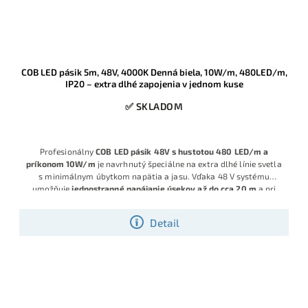
COB LED pásik 5m, 48V, 4000K Denná biela, 10W/m, 480LED/m,
IP20 – extra dlhé zapojenia v jednom kuse
✅ SKLADOM
Profesionálny
COB LED pásik 48V s hustotou 480 LED/m a
príkonom 10W/m
je navrhnutý špeciálne na extra dlhé línie svetla
s minimálnym úbytkom napätia a jasu. Vďaka 48 V systému
umožňuje
jednostranné napájanie úsekov až do cca 20 m
a pri
napájaní z oboch strán až
okolo 40 m
, čo je výrazne viac než pri
bežných 12/24 V pásikoch, kde je nutné napájať každých pár
Detail
metrov.