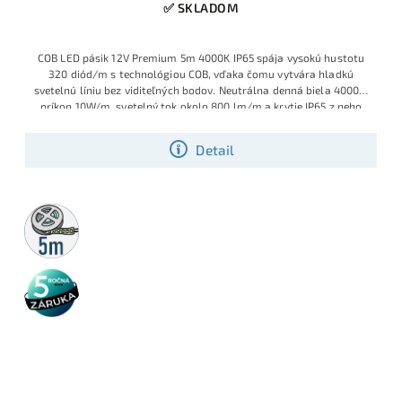
✅ SKLADOM
COB LED pásik 12V Premium 5m 4000K IP65 spája vysokú hustotu
320 diód/m s technológiou COB, vďaka čomu vytvára hladkú
svetelnú líniu bez viditeľných bodov. Neutrálna denná biela 4000K,
príkon 10W/m, svetelný tok okolo 800 lm/m a krytie IP65 z neho
robia univerzálne riešenie pre kuchyne, kúpeľne, pergoly aj
moderné exteriérové podhľady.
Detail
5m
rolka
5 rokov
záruka