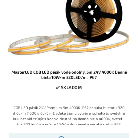
MasterLED COB LED pásik vode odolný, 5m 24V 4000K Denná
biela 10W/m 320LED/m, IP67
✅ SKLADOM
COB LED pásik 24V Premium 5m 4000K IP67 ponúka hustotu 320
diód/m (1600 diód/5 m), vďaka čomu vytvára jednoliatu svetelnú
líniu bez viditeľných bodov. Neutrálna denná biela 4000K, svetelný
tok 800 lm/m a príkon 10W/m doplnené o vysoké krytie IP67,
ideálne riešenie pre exteriérové podhľady, pergoly, kúpeľne,
wellness a iné vlhké prostredia.