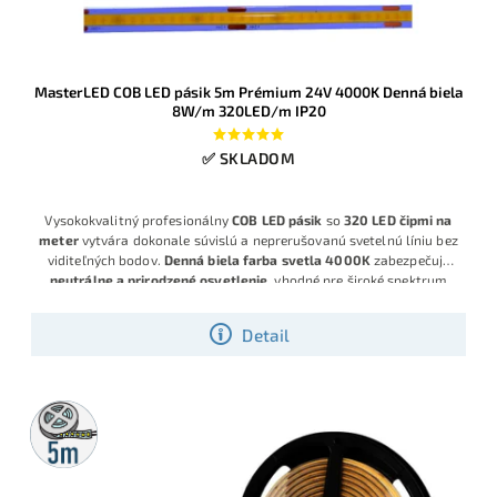
MasterLED COB LED pásik 5m Prémium 24V 4000K Denná biela
8W/m 320LED/m IP20
✅ SKLADOM
Vysokokvalitný profesionálny
COB LED pásik
so
320 LED čipmi na
meter
vytvára dokonale súvislú a neprerušovanú svetelnú líniu bez
viditeľných bodov.
Denná biela farba svetla 4000K
zabezpečuje
neutrálne a prirodzené osvetlenie
, vhodné pre široké spektrum
využitia. S výkonom
8 W/m
poskytuje silný svetelný výstup pri
zachovaní
nízkej spotreby energie
, čo z neho robí úsporné a
Detail
zároveň efektívne riešenie.
5m
rolka