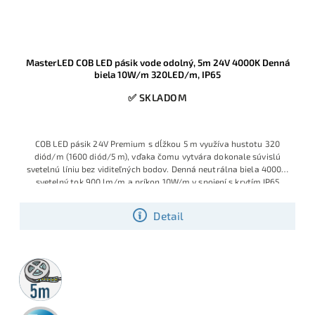
MasterLED COB LED pásik vode odolný, 5m 24V 4000K Denná
biela 10W/m 320LED/m, IP65
✅ SKLADOM
COB LED pásik 24V Premium s dĺžkou 5 m využíva hustotu 320
diód/m (1600 diód/5 m), vďaka čomu vytvára dokonale súvislú
svetelnú líniu bez viditeľných bodov. Denná neutrálna biela 4000K,
svetelný tok 900 lm/m a príkon 10W/m v spojení s krytím IP65
robia z tohto pásika ideálnu voľbu pre moderné podhľady,
kuchynské linky, kúpeľne aj exteriérové lišty a pergoly.
Detail
5m
rolka
3 roky