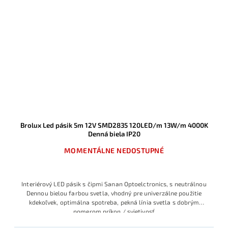
Brolux Led pásik 5m 12V SMD2835 120LED/m 13W/m 4000K
Denná biela IP20
MOMENTÁLNE NEDOSTUPNÉ
Interiérový LED pásik s čipmi Sanan Optoelctronics, s neutrálnou
Dennou bielou farbou svetla, vhodný pre univerzálne použitie
kdekoľvek, optimálna spotreba, pekná línia svetla s dobrým
pomerom príkon / svietivosť