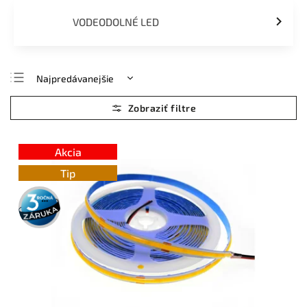
VODEODOLNÉ LED
Najpredávanejšie
Najlacnejšie
Najdrahšie
Abecedne
Akcia
Tip
3 roky
záruka