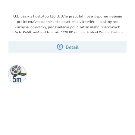
LED pásik s hustotou 120 LED/m je spoľahlivé a úsporné riešenie
pre intenzívne denné biele osvetlenie v interiéri – ideálny pre
kuchyne, obývačky, podsvietenie políc, vitrín alebo pracovných
plôch.
Kvôli zvýšenej hustote 120LED/m, neutrálnej Dennej farbe a
optimálnemu výkonu 9.6W/m, sa zaraďuje tento LED pásik medzi
najviac používané SMD LED pásiky
Detail
5m
rolka